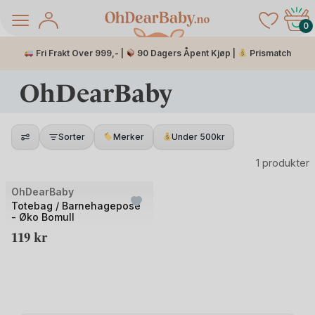
Skip
to
0
content
Fri Frakt Over 999,- |
90 Dagers Åpent Kjøp |
Prismatch
OhDearBaby
Sorter
Merker
Under 500kr
1 produkter
OhDearBaby
UTSOLGT
Totebag / Barnehagepose
- Øko Bomull
å Salg
119
kr