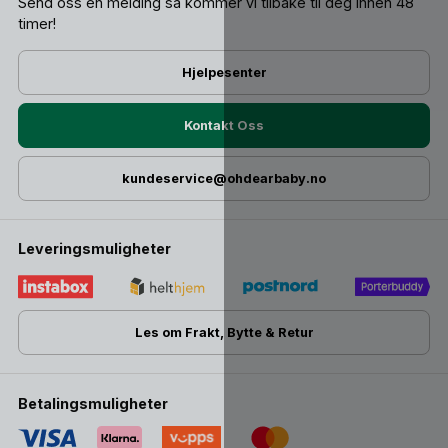
Send oss ​​en melding så kommer vi tilbake til deg innen 48
timer!
Hjelpesenter
Kontakt Oss
kundeservice@ohdearbaby.no
Leveringsmuligheter
Les om Frakt, Bytte & Retur
Betalingsmuligheter