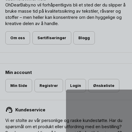
OhDearBaby.no vil forhåpentligvis bli et sted der du slipper å
bruke masse tid på kvalitetssikring av tekstiler, råvarer og
stoffer – men heller kan konsentrere om den hyggelige og
kreative delen av å handle.
Om oss
Sertifiseringer
Blogg
Min account
Min Side
Registrer
Login
Ønskeliste
Kundeservice
Vi er stolte av vår personlige og raske kundestøtte. Har du
spørsmål om et produkt eller utfordring med en bestilling?