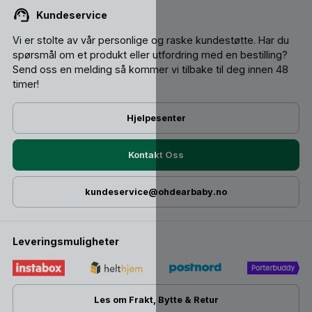
Kundeservice
Vi er stolte av vår personlige og raske kundestøtte. Har du
spørsmål om et produkt eller utfordring med en bestilling?
Send oss ​​en melding så kommer vi tilbake til deg innen 48
timer!
Hjelpesenter
Kontakt Oss
kundeservice@ohdearbaby.no
Leveringsmuligheter
Les om Frakt, Bytte & Retur