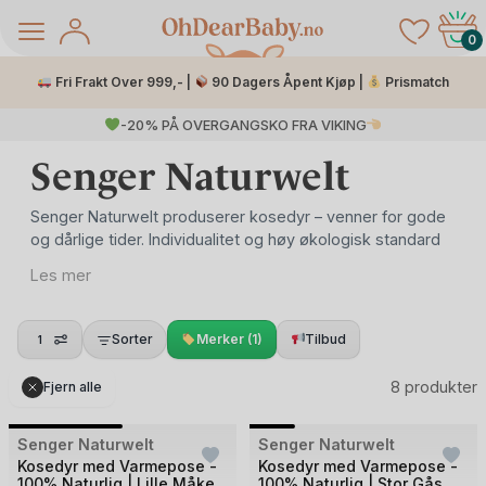
Skip
to
0
content
Fri Frakt Over 999,- |
90 Dagers Åpent Kjøp |
Prismatch
-20% PÅ OVERGANGSKO FRA VIKING
Senger Naturwelt
Senger Naturwelt produserer kosedyr – venner for gode
og dårlige tider. Individualitet og høy økologisk standard
er konseptet bak hvert kosedyr.
Les mer
Kosegåsene til Senger Naturwelt har blitt veldig populære.
De hvite gåsene er laget i myk og delig økologisk bomull,
Sorter
Merker (1)
Tilbud
1
mens de grå er veganske. Begge gåsene kommer i to
å Salg
størrelser. Du kan ta ut og varme opp posen eller kjøle
8 produkter
Fjern alle
den ned etter behov.
Gåsene til Senger Naturwelt er håndlagde i naturlige
Bilde
Bilde
Senger Naturwelt
UTSOLGT
Senger Naturwelt
UTSOLGT
materialer av høy kvalitet, som gjør de trygge å bruke
1
1
Kosedyr med Varmepose -
Kosedyr med Varmepose -
helt fra fødselen.
100% Naturlig | Lille Måke
100% Naturlig | Stor Gås