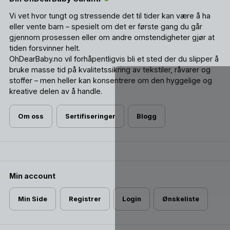
Vi vet hvor tungt og stressende det til tider kan være å ha
eller vente barn – spesielt om det er første gang du går
gjennom prosessen eller om andre omstendigheter gjør at
tiden forsvinner helt.
OhDearBaby.no vil forhåpentligvis bli et sted der du slipper å
bruke masse tid på kvalitetssikring av tekstiler, råvarer og
stoffer – men heller kan konsentrere om den hyggelige og
kreative delen av å handle.
Om oss
Sertifiseringer
Blogg
Min account
Min Side
Registrer
Login
Ønskeliste