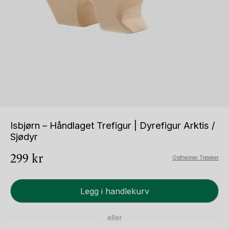
Isbjørn – Håndlaget Trefigur | Dyrefigur Arktis /
Sjødyr
299
kr
Ostheimer Treleker
Isbjørn
Legg i handlekurv
-
Håndlaget
eller
Trefigur