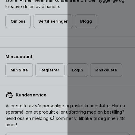
stoffer – men heller kan konsentrere om den hyggelige og
kreative delen av å handle.
Om oss
Sertifiseringer
Blogg
Min account
Min Side
Registrer
Login
Ønskeliste
Kundeservice
Vi er stolte av vår personlige og raske kundestøtte. Har du
spørsmål om et produkt eller utfordring med en bestilling?
Send oss ​​en melding så kommer vi tilbake til deg innen 48
timer!