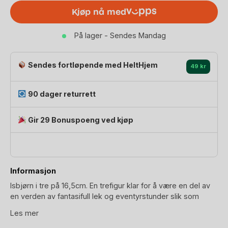
|
Kjøp nå med
Dyrefigur
Arktis
På lager - Sendes Mandag
/
Sjødyr
antall
Sendes fortløpende med HeltHjem
49 kr
90 dager returrett
Gir 29 Bonuspoeng ved kjøp
Informasjon
Isbjørn i tre på 16,5cm. En trefigur klar for å være en del av
en verden av fantasifull lek og eventyrstunder slik som
Kvitebjørn kong Valemon. Isbjørnen har et koselig utrykk og
Les mer
stumpen litt oppi været. Du finner andre Ostheimer dyr som