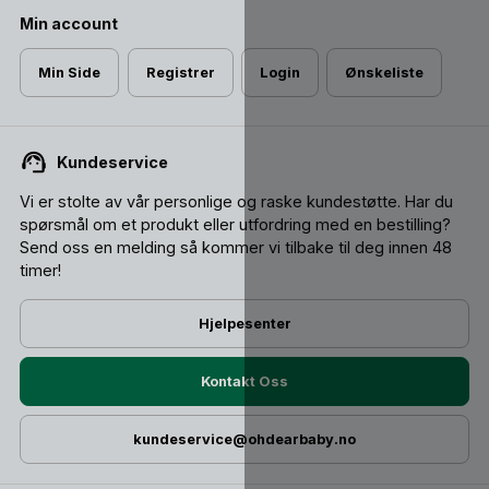
Min account
Min Side
Registrer
Login
Ønskeliste
Kundeservice
Vi er stolte av vår personlige og raske kundestøtte. Har du
spørsmål om et produkt eller utfordring med en bestilling?
Send oss ​​en melding så kommer vi tilbake til deg innen 48
timer!
Hjelpesenter
Kontakt Oss
kundeservice@ohdearbaby.no