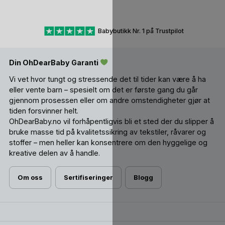
Babybutikk Nr. 1 på Trustpilot
Din OhDearBaby Garanti
Vi vet hvor tungt og stressende det til tider kan være å ha
eller vente barn – spesielt om det er første gang du går
gjennom prosessen eller om andre omstendigheter gjør at
tiden forsvinner helt.
OhDearBaby.no vil forhåpentligvis bli et sted der du slipper å
bruke masse tid på kvalitetssikring av tekstiler, råvarer og
stoffer – men heller kan konsentrere om den hyggelige og
kreative delen av å handle.
Om oss
Sertifiseringer
Blogg