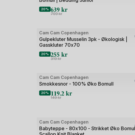
forhold til hvordan et sted føles. Denne kunn
799
kr
For at baby skal finne ro, må baby finne trivse
babynest som tar til seg baby-lukter, sengekant
Bilde
Cam Cam Copenhagen
bruker sin forståelse for design og sin kunns
1
Gulpekluter Musselin 3pk - Økologisk |
Gasskluter 70x70
av
Farger og mønster varierer selvfølgelig, slik a
255
kr
2
fargekombinasjon og mønster, er at det bidrar 
20%
319
kr
Cam Cam – Økologiske produ
Bilde
Cam Cam Copenhagen
Alle gulpekluter, babynest, sengetøy. Alle trelek
1
Smokkesnor - 100% Øko Bomull
ferdigpakket produkt i emballasje.
av
119.2
kr
20%
Økologisk Bomull:
2
149
kr
GOTS sertifisert økologisk bomull er kjernen
Med GOTS garanteres du som forelder at babypro
kjemikalier som kan skade oss, dyr eller natur. 
Bilde
Cam Cam Copenhagen
ikke bærer farlige rester. At emballasjen babypr
1
Babyteppe - 80x100 - Strikket Øko Bomull
kontrollsystem for økologisk tekstilproduksjon. 
Scallop Knit Blanket
av
699
kr
5
Økologisk sluttprodukt: