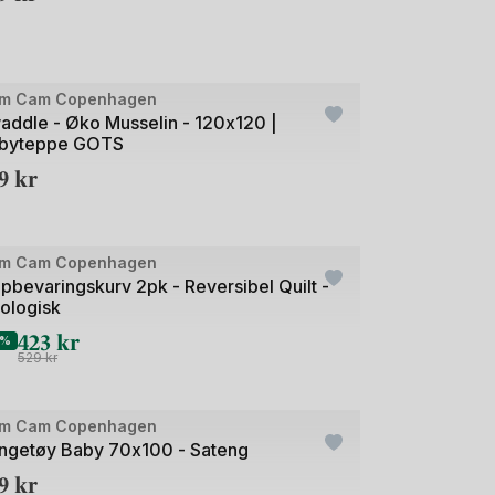
e
m Cam Copenhagen
addle - Øko Musselin - 120x120 |
byteppe GOTS
69
kr
+3
m Cam Copenhagen
pbevaringskurv 2pk - Reversibel Quilt -
ologisk
423
kr
0%
529
kr
e
m Cam Copenhagen
ngetøy Baby 70x100 - Sateng
99
kr