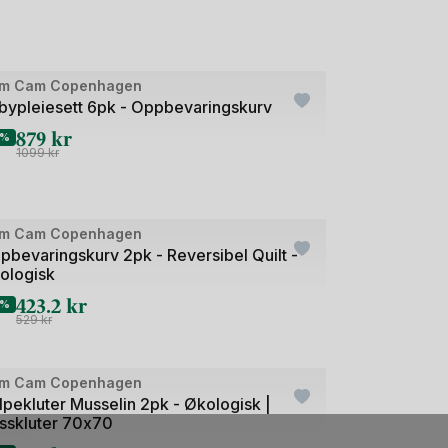
e
m Cam Copenhagen
bypleiesett 6pk - Oppbevaringskurv
879
kr
0%
1099
kr
+3
e
m Cam Copenhagen
pbevaringskurv 2pk - Reversibel Quilt -
ologisk
423.2
kr
0%
529
kr
+3
m Cam Copenhagen
lpekluter Musselin 2pk - Økologisk |
sskluter 70x70
175
kr
0%
219
kr