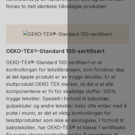
finnes to helt identiske håndlagde produkter.
OEKO-TEX®-Standard 100-sertifisert
OEKO-TEX®-Standard 100-sertifisert er et
kontrollorgan for tekstilbransjen, som forsikrer deg
at det kjøpte produkt er av trygge tekstiler. Er et
sluttprodukt OEKO TEX merket, vil det si at alle
komponentene er fri for skadelige stoffer. 100%
trygge tekstiler. Spesielt i forhold til babyklær,
gulpekluter og andre tekstiler baby ofte ender med å
putte i munn, er det et viktig kontrollorgan for
tekstilprodukter som ikke er økologiske. I forhold til
babytekstiler, har OEKO-TEX® et klasse 1 sertifikatet.
En super streng kontrollering for å garanterer at