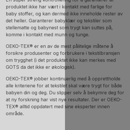
produktet ikke har vært i kontakt med farlige for
baby stoffer, og kan dermed ikke inneholde rester av
det heller. Garanterer babyklær og tekstiler som
stellematte og babynest som trygt kan suttes på,
komme i kontakt med munn og tunge.
OEKO-TEX® er en av de mest pålitelige måtene å
forsikre produsenter og forbrukere i tekstilbransjen
om trygghet (i det produktet ikke kan merkes med
GOTS da det ikke er økologisk).
OEKO-TEX® jobber kontinuerlig med å opprettholde
alle kriteriene for at tekstilet skal være trygt for både
babyen din og deg. Du slipper selv å bekymre deg for
at ny forskning har vist nye resultater. Der er OEKO-
TEX® alltid oppdatert med sine eksperter innen
område.