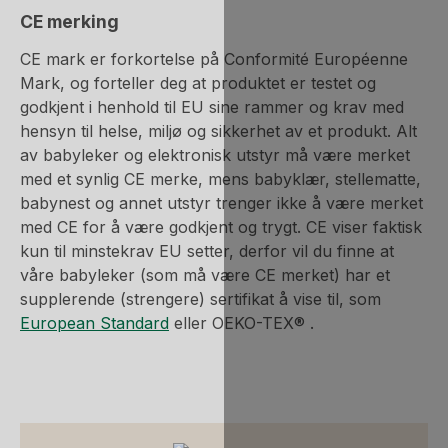
CE merking
CE mark er forkortelse på Conformité Européenne
Mark, og forteller deg at produktet er testet og
godkjent i henhold til EU sine rammer og krav med
hensyn til helse, miljø og sikkerhet av et produkt. Alt
av babyleker og elektronisk utstyr må være merket
med et synlig CE merke, mens babyklær, stellematte,
babynest og annet utstyr trenger ikke å være merket
med CE for å være godkjent og trygt. CE viser faktisk
kun til minstekrav EU setter, derfor vil du finne at
våre babyleker (som må være CE merket) har et
supplerende (strengere) sertifikat å vise til, som
European Standard
eller OEKO-TEX® .