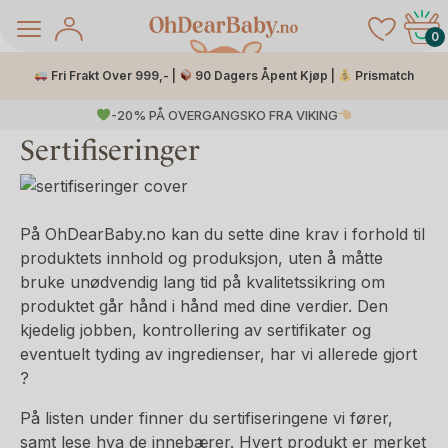
Skip
to
0
content
Fri Frakt Over 999,- |
90 Dagers Åpent Kjøp |
Prismatch
-20% PÅ OVERGANGSKO FRA VIKING
Sertifiseringer
På OhDearBaby.no kan du sette dine krav i forhold til
produktets innhold og produksjon, uten å måtte
bruke unødvendig lang tid på kvalitetssikring om
produktet går hånd i hånd med dine verdier. Den
kjedelig jobben, kontrollering av sertifikater og
å Salg
eventuelt tyding av ingredienser, har vi allerede gjort
?
På listen under finner du sertifiseringene vi fører,
samt lese hva de innebærer. Hvert produkt er merket