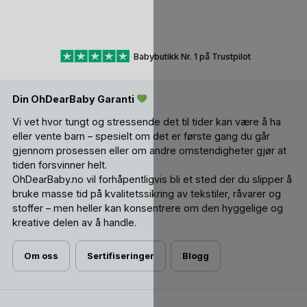
Babybutikk Nr. 1 på Trustpilot
Din OhDearBaby Garanti
Vi vet hvor tungt og stressende det til tider kan være å ha
eller vente barn – spesielt om det er første gang du går
gjennom prosessen eller om andre omstendigheter gjør at
tiden forsvinner helt.
OhDearBaby.no vil forhåpentligvis bli et sted der du slipper å
bruke masse tid på kvalitetssikring av tekstiler, råvarer og
stoffer – men heller kan konsentrere om den hyggelige og
kreative delen av å handle.
Om oss
Sertifiseringer
Blogg