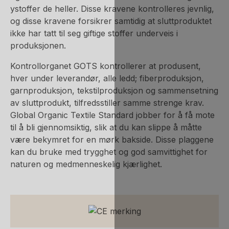
ystoffer de heller. Disse kravene kontrolleres jevnlig,
og disse kravene forsikrer samtidig at sluttproduktet
ikke har tatt til seg giftige stoffer underveis i
produksjonen.
Kontrollorganet GOTS kontrollerer at produsent,
hver under leverandør, alle ledd; fiberproduksjon,
garnproduksjon, tekstilproduksjon og sammensetning
av sluttprodukt, tilfredsstiller samme strenge krav.
Global Organic Textile Standard jobber for å få mote
til å bli gjennomsiktig, slik at du kan slippe å måtte
være bekymret for en mørk bakside. Disse plaggene
kan du bruke med trygghet og god samvittighet for
naturen og medmenneskelig kjærlighet.