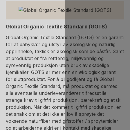
Global Organic Textile Standard (GOTS)
Global Organic Textile Standard (GOTS) er en garanti
for at babyklær og utstyr av økologisk og naturlig
opprinnelse, faktisk er økologisk som de påstår. Samt
at produktet er fra rettferdig, miljøvennlig og
dyrevennlig produksjon uten bruk av skadelige
kjemikalier. GOTS er mer enn en økologisk garanti
for sluttproduktet. For å bli godkjent og få Global
Organic Textile Standard, må produktet og dermed
alle eventuelle underleverandører tilfredsstille
strenge krav til giftfri produksjon, bærekraft og etisk
produksjon. Når det kommer til giftfri produksjon, er
det snakk om at det ikke er lov å sprøyte det
voksende naturfiber med giftstoffer / sprøytemidler
og at arbeiderne aldri er i kontakt med skadelige