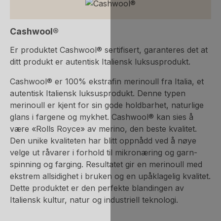
Cashwool®
Er produktet Cashwool® sertifisert, garanteres det at
ditt produkt er autentisk Italiensk luksusprodukt.
Cashwool® er 100% ekstrafin merinoull fra Italia, et
autentisk Italiensk luksusprodukt. Denne typen
merinoull er kjent for sin gode holdbarhet, naturlige
glans i fargene og mykhet. Cashwool® kan sies å
være «Rolls Royce» av merino, den beste kvalitet.
Den unike kvaliteten har blitt oppnådd ved å nøye
velge ut råvarer i forhold til mikronæring og garn-
spinning og farging. Resultatet gir en merinoull med
ekstrem allsidighet i bruken og en upåklagelig kvalitet.
Dette produktet er den perfekte blandingen av
Italiensk kultur, natur og industriell teknologi.