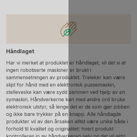
Håndlaget
Har vi merket at produktet er håndlaget, vil det si at
ingen robotiserte maskiner er brukt i
sammensetningen av produktet. Treleker kan være
slipt for hånd med en elektronisk pussemaskin,
stelleveske kan være sydd sammen ved hjelp av en
symaskin. Håndverkerne kan med andre ord bruke
elektronisk utstyr, så lenge det er de som gjør jobben
og ikke bare trykker på en knapp. Alle håndlagde
produkter vil av den årsaken alltid være unike både i
forhold til kvalitet og originalitet: hvert produkt
kontrolleres jo av håndverkeren selv og det vil aldri