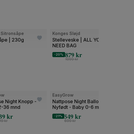
l Sitronsåpe
Konges Sløjd
På St
åpe | 230g
Stelleveske | ALL YOU
Sitro
NEED BAG
119
879
kr
-20%
1099
kr
ow
EasyGrow
Easy
se Night Knopp -
Nattpose Night Balloon -
Nattp
2-36 mnd
Nyfødt - Baby 0-6 mnd
Barn 
39
kr
549
kr
-21%
-20%
99
kr
699
kr