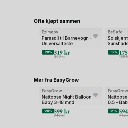
Ofte kjøpt sammen
Ezimoov
BeSafe
Parasoll til Barnevogn -
Solskjerm
Universalfeste
Sunshad
319
kr
17
-20%
-12%
399
kr
199
k
Mer fra EasyGrow
EasyGrow
EasyGro
Nattpose Night Balloon -
Nattpose
Baby 3-18 mnd
0.5 - Ba
Vår/Som
599
kr
59
-20%
-21%
749
kr
749