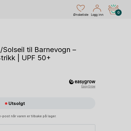
0
Ønskeliste
Logg inn
/Solseil til Barnevogn –
Strikk | UPF 50+
rende
EasyGrow
Utsolgt
r.
-post når varen er tilbake på lager.