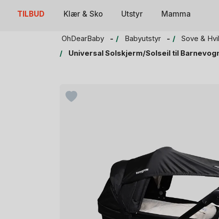
Skip
TILBUD
Klær & Sko
Utstyr
Mamma
to
content
OhDearBaby
Babyutstyr
Sove & Hvi
Universal Solskjerm/Solseil til Barnevogn