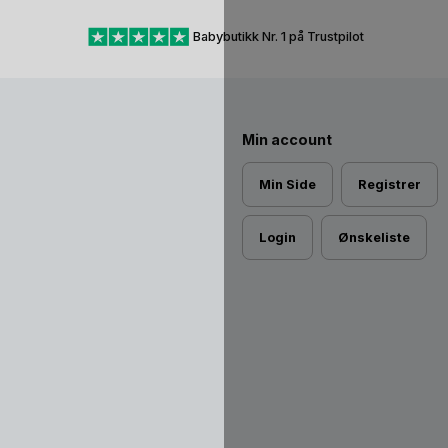
Babybutikk Nr. 1 på Trustpilot
Min account
Min Side
Registrer
Login
Ønskeliste