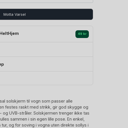
Motta Varsel
HeltHjem
49 kr
øp
al solskjerm til vogn som passer alle
n festes raskt med strikk, gir god skygge og
og UVB-stråler. Solskjermen trenger ikke tas
rulles sammen i sin egen lille pose. En enkel,
tur, og for soving i vogna uten direkte sollys i