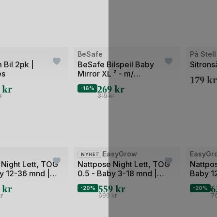
BeSafe
På Stel
 Bil 2pk |
BeSafe Bilspeil Baby
Sitrons
es
Mirror XL ² - m/
179
kr
Fjernkontrollstyrt LED lys
5
kr
269
kr
-16%
r
319
kr
w
EasyGrow
EasyGr
NYHET
 Night Lett, TOG
Nattpose Night Lett, TOG
Nattpo
by 12-36 mnd |
0.5 - Baby 3-18 mnd |
Baby 1
mer
Vår/Sommer
4
kr
559
kr
6
-20%
-20%
kr
699
kr
7