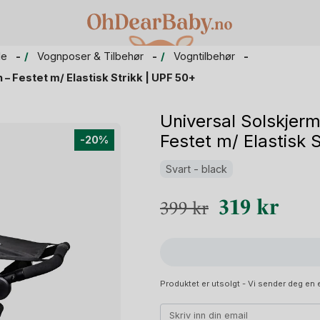
le
Vognposer & Tilbehør
Vogntilbehør
 – Festet m/ Elastisk Strikk | UPF 50+
Universal Solskjerm
Festet m/ Elastisk 
-20%
Svart - black
Opprinnelig
Nåvæ
319
kr
399
kr
pris
pris
var:
er:
399 kr.
319 k
Produktet er utsolgt - Vi sender deg en e