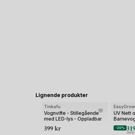
Lignende produkter
Tinkafu
EasyGro
Vognvifte - Stillegående
UV Nett o
med LED-lys - Oppladbar
Barnevo
399
kr
31
-20%
399