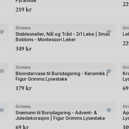
Pyramide
av
av
2
219
kr
2
3
+21
Bilde
Bild
Grimms
Gr
1
1
Stablesneller, Nål og Tråd - 2i1 Leke | Small
Le
Bobbins - Montessori Leker
av
av
2
349
kr
3
3
+21
Bilde
Bild
Grimms
Gr
1
1
Blomstervase til Bursdagsring - Keramikk |
Kr
Figur Grimms Lysestake
Ly
av
av
179
kr
6
2
2
+1
+21
Bild
Grimms
Gr
1
Snømann til Bursdagsring - Advent- &
Ap
Juledekorasjon | Figur Grimms Lysestake
Ly
av
69
kr
1
3