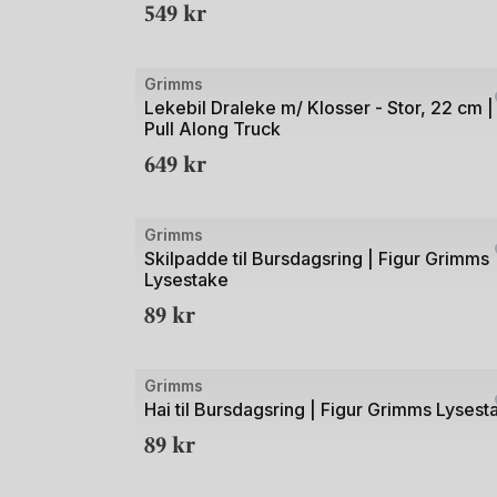
549
kr
5
Bilde
Grimms
1
Lekebil Draleke m/ Klosser - Stor, 22 cm |
Pull Along Truck
av
649
kr
4
Bilde
Grimms
1
Skilpadde til Bursdagsring | Figur Grimms
Lysestake
av
89
kr
2
Bilde
Grimms
1
Hai til Bursdagsring | Figur Grimms Lysest
av
89
kr
2