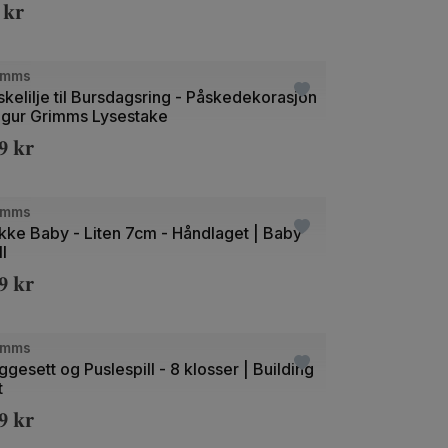
9
kr
+21
e
imms
skelilje til Bursdagsring - Påskedekorasjon
Figur Grimms Lysestake
69
kr
imms
kke Baby - Liten 7cm - Håndlaget | Baby
l
49
kr
e
imms
gesett og Puslespill - 8 klosser | Building
t
49
kr