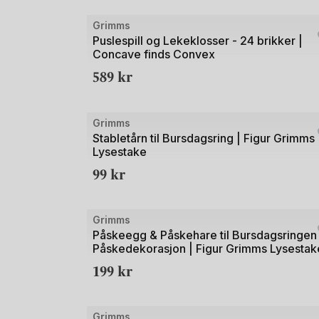
Bilde
Grimms
1
Puslespill og Lekeklosser - 24 brikker |
Concave finds Convex
av
589
kr
4
Bilde
Grimms
1
Stabletårn til Bursdagsring | Figur Grimms
Lysestake
av
99
kr
2
Bilde
Grimms
1
Påskeegg & Påskehare til Bursdagsringen
Påskedekorasjon | Figur Grimms Lysestak
av
199
kr
2
Bilde
Grimms