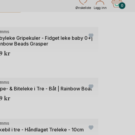
silike. Grimms Lekesilke er av 100% Kinesisk
en beste kvaliteten.
e
imms
byleke Gripekuler - Fidget leke baby 0+|
inbow Beads Grasper
89
kr
e
imms
ipe- & Biteleke i Tre - Båt | Rainbow Boat
49
kr
+1
e
imms
kebil i tre - Håndlaget Treleke - 10cm