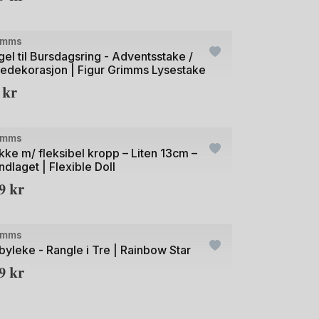
+21
imms
gel til Bursdagsring - Adventsstake /
ledekorasjon | Figur Grimms Lysestake
9
kr
+2
e
imms
kke m/ fleksibel kropp – Liten 13cm –
ndlaget | Flexible Doll
19
kr
e
imms
byleke - Rangle i Tre | Rainbow Star
49
kr
+21