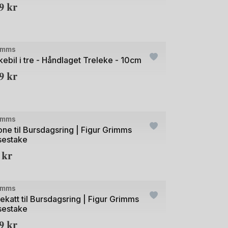
29
kr
+1
e
imms
kebil i tre - Håndlaget Treleke - 10cm
29
kr
+21
e
imms
one til Bursdagsring | Figur Grimms
sestake
9
kr
+20
e
imms
ekatt til Bursdagsring | Figur Grimms
sestake
09
kr