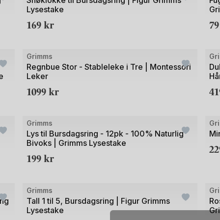
g
Snøklokke til Bursdagsring | Figur Grimms
Fug
Lysestake
Gr
av
av
169
kr
7
2
2
+20
Bilde
Bild
Grimms
Gr
1
1
Regnbue Stor - Stableleke i Tre | Montessori
Du
e
Leker
Hå
av
av
1099
kr
4
3
3
Bilde
Bild
Grimms
Gr
1
1
Lys til Bursdagsring - 12pk - 100% Naturlig
Mi
Bivoks | Grimms Lysestake
av
av
2
199
kr
4
2
Bilde
Bild
Grimms
Gr
1
1
ing
Tall 1 til 5, Bursdagsring | Figur Grimms
Ros
Lysestake
Gr
av
av