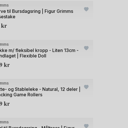
imms
rve til Bursdagsring | Figur Grimms
sestake
9
kr
+2
e
imms
kke m/ fleksibel kropp - Liten 13cm -
ndlaget | Flexible Doll
59
kr
e
imms
te- og Stableleke - Natural, 12 deler |
acking Game Rollers
29
kr
+21
e
imms