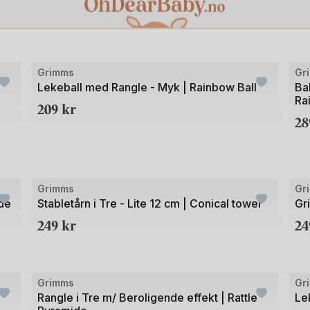
Klikk for å se alle fra starten
 som lages i Tyskland.
on når det kommer til Grimms leker. Og det er leker som er laget i 
 tradisjoner og røtter. Gir den mest miljøvennlige løsningen, samt d
Bilde
Bild
Grimms
Gr
1
1
Lekeball med Rangle - Myk | Rainbow Ball
Ba
Ra
av
av
209
kr
2
3
3
Bilde
Bild
Grimms
Gr
1
1
de
Stabletårn i Tre - Lite 12 cm | Conical tower
Gr
av
av
249
kr
2
2
4
+1
Bilde
Bild
Grimms
Gr
1
1
Rangle i Tre m/ Beroligende effekt | Rattle
Le