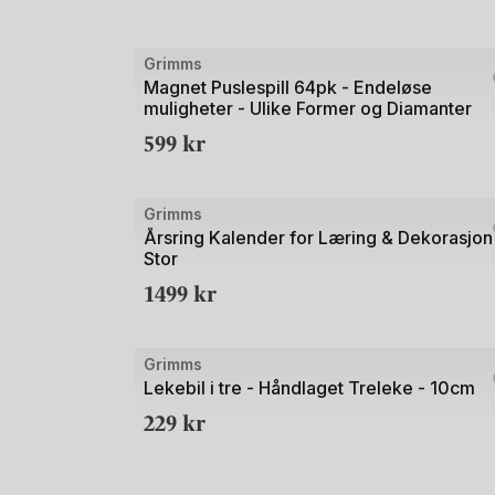
Bilde
Grimms
1
Magnet Puslespill 64pk - Endeløse
muligheter - Ulike Former og Diamanter
av
599
kr
3
Bilde
Grimms
1
Årsring Kalender for Læring & Dekorasjon
Stor
av
1499
kr
2
Bilde
Grimms
1
Lekebil i tre - Håndlaget Treleke - 10cm
av
229
kr
3