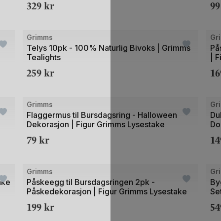
329
kr
9
2
2
Bilde
Bild
Grimms
Gr
1
1
Telys 10pk - 100% Naturlig Bivoks | Grimms
På
Tealights
| 
av
av
259
kr
1
5
2
+21
+20
Grimms
Gr
Flaggermus til Bursdagsring - Halloween
Du
Dekorasjon | Figur Grimms Lysestake
Dol
79
kr
1
+21
+20
Bilde
Bild
Grimms
Gr
1
1
ake
Påskeegg til Bursdagsringen 2pk -
Byg
Påskedekorasjon | Figur Grimms Lysestake
Se
av
av
199
kr
5
2
5