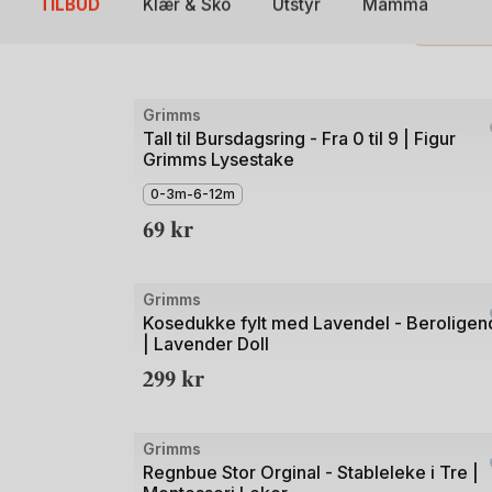
i Latvia, samt et stort utvalg Treleker av Bjørk
Det er faktisk et unntak til Europeisk produksj
Silke. Disse farges og sys lokalt der silken har
Bilde
Grimms
1
Tall til Bursdagsring - Fra 0 til 9 | Figur
Grimms Lysestake
av
5
0-3m-6-12m
69
kr
Bilde
Grimms
1
Kosedukke fylt med Lavendel - Beroligen
| Lavender Doll
av
299
kr
3
Bilde
Grimms
1
Regnbue Stor Orginal - Stableleke i Tre |