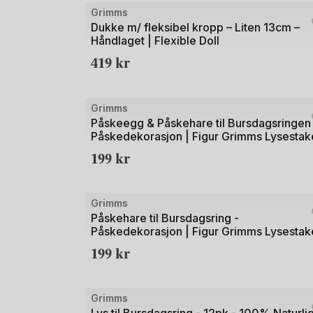
Bilde
Grimms
1
Dukke m/ fleksibel kropp – Liten 13cm –
Håndlaget | Flexible Doll
av
419
kr
3
Bilde
Grimms
1
Påskeegg & Påskehare til Bursdagsringen
Påskedekorasjon | Figur Grimms Lysestak
av
199
kr
2
Grimms
Påskehare til Bursdagsring -
Påskedekorasjon | Figur Grimms Lysestak
199
kr
Bilde
Grimms
1