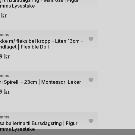
l til Bursdagsring - Måltross | Figur
imms Lysestake
9
kr
+2
e
imms
kke m/ fleksibel kropp - Liten 13cm -
ndlaget | Flexible Doll
19
kr
e
imms
ni Spirelli - 23cm | Montessori Leker
29
kr
+21
e
imms
a ballerina til Bursdagsring | Figur
imms Lysestake