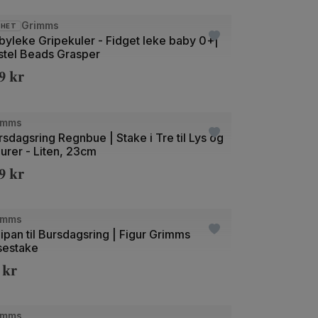
e
Grimms
YHET
byleke Gripekuler - Fidget leke baby 0+|
stel Beads Grasper
89
kr
e
imms
rsdagsring Regnbue | Stake i Tre til Lys og
gurer - Liten, 23cm
59
kr
+21
e
imms
lipan til Bursdagsring | Figur Grimms
sestake
9
kr
+20
e
imms