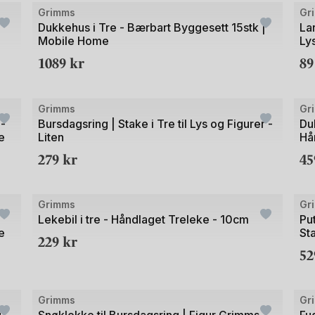
Bilde
Grimms
Gr
1
Dukkehus i Tre - Bærbart Byggesett 15stk |
La
Mobile Home
Ly
av
1089
kr
8
3
+20
Bilde
Bild
Grimms
Gr
1
1
 -
Bursdagsring | Stake i Tre til Lys og Figurer -
Du
e
Liten
Hå
av
av
279
kr
4
3
2
+20
+1
Bilde
Bild
Grimms
Gr
1
1
Lekebil i tre - Håndlaget Treleke - 10cm
Put
e
St
av
av
229
kr
5
3
2
+21
Bilde
Bild
Grimms
Gr
1
1