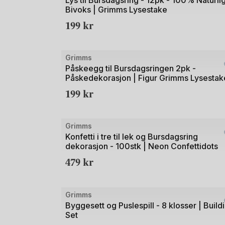
Lys til Bursdagsring - 12pk - 100% Naturli
Bivoks | Grimms Lysestake
av
199
kr
2
Bilde
Grimms
1
Påskeegg til Bursdagsringen 2pk -
Påskedekorasjon | Figur Grimms Lysestak
av
199
kr
3
Bilde
Grimms
1
Konfetti i tre til lek og Bursdagsring
dekorasjon - 100stk | Neon Confettidots
av
479
kr
3
Bilde
Grimms
1
Byggesett og Puslespill - 8 klosser | Build
Set
av