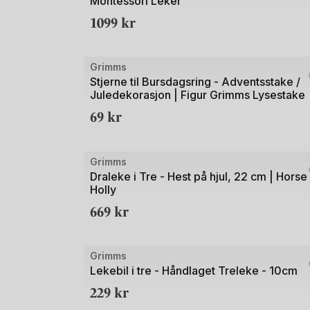
Montessori Leker
av
1099
kr
5
Grimms
Stjerne til Bursdagsring - Adventsstake /
Juledekorasjon | Figur Grimms Lysestake
69
kr
Bilde
Grimms
1
Draleke i Tre - Hest på hjul, 22 cm | Horse
Holly
av
669
kr
4
Bilde
Grimms
1
Lekebil i tre - Håndlaget Treleke - 10cm
av
229
kr
3