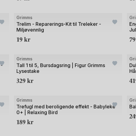
Grimms
Gr
Trelim - Reparerings-Kit til Treleker -
En
Miljøvennlig
Ju
19
kr
7
Bilde
Bild
Grimms
Gr
1
1
 -
Tall 1 til 5, Bursdagsring | Figur Grimms
Du
Lysestake
Hå
av
av
329
kr
4
2
3
+1
+1
Bilde
Bild
Grimms
Gr
1
1
Trefugl med beroligende effekt - Babyleke
Ba
0+ | Relaxing Bird
av
av
2
189
kr
2
2
+2