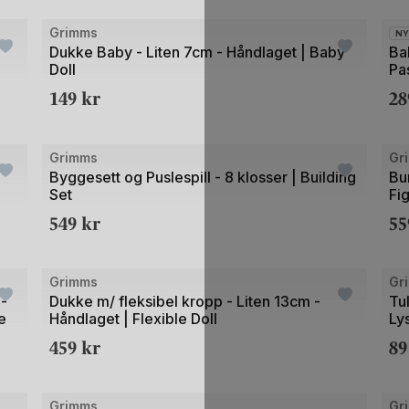
Bilde
Bild
Grimms
N
1
1
Dukke Baby - Liten 7cm - Håndlaget | Baby
Ba
Doll
Pa
av
av
149
kr
2
2
5
+21
Bilde
Bild
Grimms
Gr
1
1
Byggesett og Puslespill - 8 klosser | Building
Bu
Set
Fi
av
av
549
kr
5
5
5
+20
+2
Bilde
Bild
Grimms
Gr
1
1
 -
Dukke m/ fleksibel kropp - Liten 13cm -
Tu
e
Håndlaget | Flexible Doll
Ly
av
av
459
kr
8
3
2
Bilde
Bild
Grimms
Gr