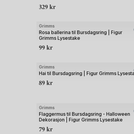
329
kr
2
Bilde
Grimms
1
Rosa ballerina til Bursdagsring | Figur
Grimms Lysestake
av
99
kr
2
Bilde
Grimms
1
Hai til Bursdagsring | Figur Grimms Lysest
av
89
kr
2
Grimms
Flaggermus til Bursdagsring - Halloween
Dekorasjon | Figur Grimms Lysestake
79
kr