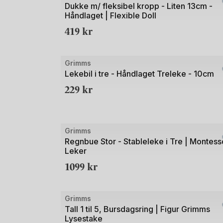
1
Dukke m/ fleksibel kropp - Liten 13cm -
Håndlaget | Flexible Doll
av
419
kr
3
Bilde
Grimms
1
Lekebil i tre - Håndlaget Treleke - 10cm
av
229
kr
3
Bilde
Grimms
1
Regnbue Stor - Stableleke i Tre | Montess
Leker
av
1099
kr
3
Bilde
Grimms
1
Tall 1 til 5, Bursdagsring | Figur Grimms
Lysestake
av