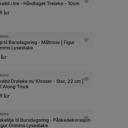
kebil i tre - Håndlaget Treleke - 10cm
29
kr
+21
e
imms
l til Bursdagsring - Måltross | Figur
imms Lysestake
9
kr
e
imms
kebil Draleke m/ Klosser - Stor, 22 cm |
ll Along Truck
49
kr
+21
e
imms
skelilje til Bursdagsring - Påskedekorasjon
Figur Grimms Lysestake