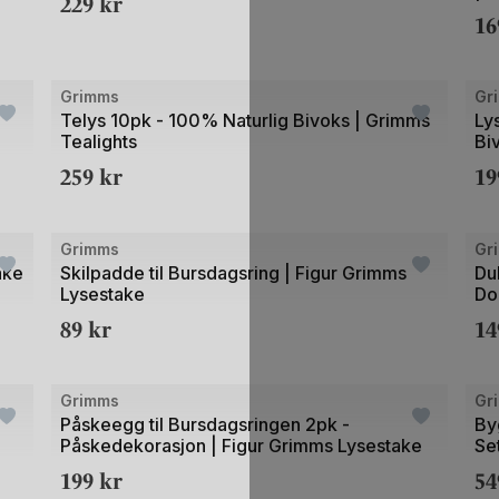
229
kr
1
2
2
+21
Bilde
Bild
Grimms
Gr
1
1
Telys 10pk - 100% Naturlig Bivoks | Grimms
Ly
Tealights
Bi
av
av
259
kr
1
5
4
+21
+21
Bilde
Grimms
Gr
1
ake
Skilpadde til Bursdagsring | Figur Grimms
Du
Lysestake
Dol
av
89
kr
1
2
+20
+20
Bilde
Bild
Grimms
Gr
1
1
Påskeegg til Bursdagsringen 2pk -
Byg
Påskedekorasjon | Figur Grimms Lysestake
Se
av
av
199
kr
5
2
5