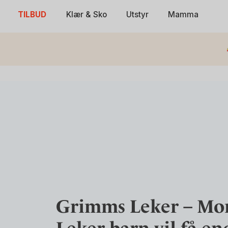
Skip
TILBUD
Klær & Sko
Utstyr
Mamma
to
content
Grimms Leker – Mon
Leker barn vil få e