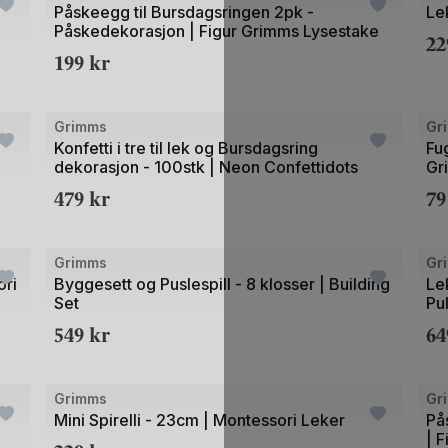
1
1
Påskeegg til Bursdagsringen 2pk -
Le
Påskedekorasjon | Figur Grimms Lysestake
av
av
2
199
kr
3
3
+1
Bilde
Bild
Grimms
Gr
1
1
Konfetti i tre til lek og Bursdagsring
Fug
dekorasjon - 100stk | Neon Confettidots
Gr
av
av
479
kr
7
3
2
Bilde
Bild
Grimms
Gr
1
1
ori
Byggesett og Puslespill - 8 klosser | Building
Le
Set
Pu
av
av
549
kr
6
5
4
Bilde
Bild
Grimms
Gr
1
1
Mini Spirelli - 23cm | Montessori Leker
På
| 
av
av