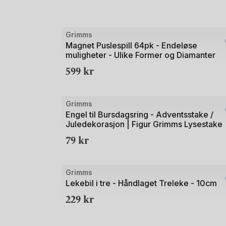
3
Bilde
Grimms
1
Magnet Puslespill 64pk - Endeløse
muligheter - Ulike Former og Diamanter
av
599
kr
3
Grimms
Engel til Bursdagsring - Adventsstake /
Juledekorasjon | Figur Grimms Lysestake
79
kr
Bilde
Grimms
1
Lekebil i tre - Håndlaget Treleke - 10cm
av
229
kr
3