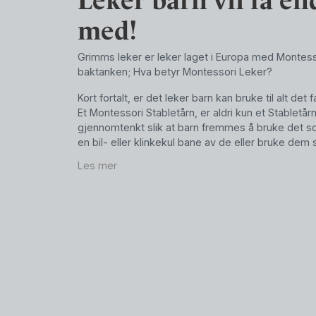
med!
Grimms leker er leker laget i Europa med Montessori
baktanken; Hva betyr Montessori Leker?
Kort fortalt, er det leker barn kan bruke til alt det 
Et Montessori Stabletårn, er aldri kun et Stabletårn.
gjennomtenkt slik at barn fremmes å bruke det s
en bil- eller klinkekul bane av de eller bruke dem 
Les mer
Grimms leker er ikke bare allsifige, men de er av en
Hver leke er laget for hånd i Europa, på små tradis
finne treleker i Or fra Bosnia-Herzegovina, Myke
for hånd i Latvia, samt et stort utvalg Treleker av
Det er faktisk et unntak til Europeisk produksjon
leker. Og det er leker som er laget i silike. Grim