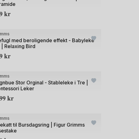
ramide
19
kr
+1
e
imms
efugl med beroligende effekt - Babyleke
 | Relaxing Bird
89
kr
e
imms
gnbue Stor Orginal - Stableleke i Tre |
ntessori Leker
099
kr
+20
e
imms
ekatt til Bursdagsring | Figur Grimms
sestake