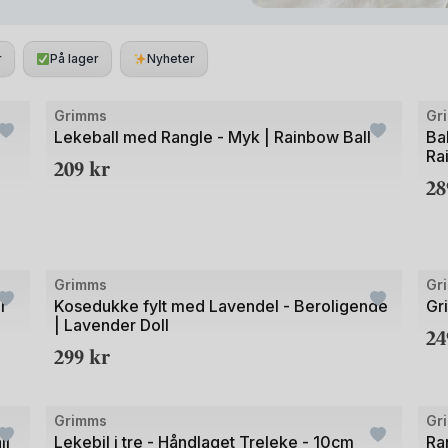
n har tradisjoner og røtter.
ste kvaliteten.
r
På lager
Nyheter
Bilde
Bild
Grimms
Gr
1
1
Lekeball med Rangle - Myk | Rainbow Ball
Ba
Ra
av
av
209
kr
2
3
3
Bilde
Bild
Grimms
Gr
1
1
r
Kosedukke fylt med Lavendel - Beroligende
Gr
| Lavender Doll
av
av
2
299
kr
3
4
+1
Bilde
Bild
Grimms
Gr
1
1
ll
Lekebil i tre - Håndlaget Treleke - 10cm
Ra