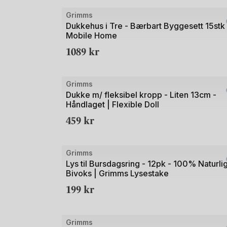
Bilde
Grimms
1
Dukkehus i Tre - Bærbart Byggesett 15stk 
Mobile Home
av
1089
kr
3
Bilde
Grimms
1
Dukke m/ fleksibel kropp - Liten 13cm -
Håndlaget | Flexible Doll
av
459
kr
2
Bilde
Grimms
1
Lys til Bursdagsring - 12pk - 100% Naturli
Bivoks | Grimms Lysestake
av
199
kr
2
Bilde
Grimms