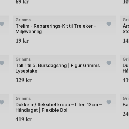
69
kr
1
3
Bild
Grimms
Gr
1
Trelim - Reparerings-Kit til Treleker -
År
Miljøvennlig
St
av
19
kr
1
2
+21
Bilde
Bild
Grimms
Gr
1
1
Tall 1 til 5, Bursdagsring | Figur Grimms
Du
Lysestake
Hå
av
av
329
kr
4
2
3
+1
+2
Bilde
Bild
Grimms
Gr
1
1
Dukke m/ fleksibel kropp – Liten 13cm –
Ba
Håndlaget | Flexible Doll
av
av
2
419
kr
3
2
+21