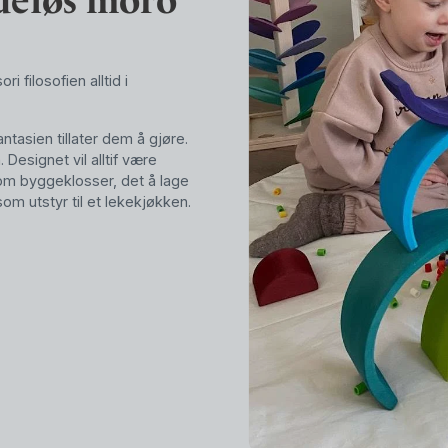
 filosofien alltid i
fantasien tillater dem å gjøre.
 Designet vil alltif være
om byggeklosser, det å lage
som utstyr til et lekekjøkken.
 helt unik kvalitet.
jonelle verksteder. Du vil
 babyleker og dukker sydd
 Bjørk som lages i Tyskland.
 når det kommer til Grimms
ms Lekesilke er av 100%