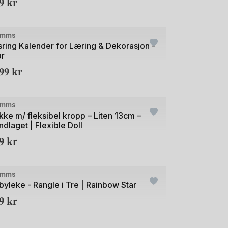
09
kr
e
imms
sring Kalender for Læring & Dekorasjon -
or
499
kr
+2
e
imms
kke m/ fleksibel kropp – Liten 13cm –
ndlaget | Flexible Doll
19
kr
e
imms
byleke - Rangle i Tre | Rainbow Star
49
kr
+20