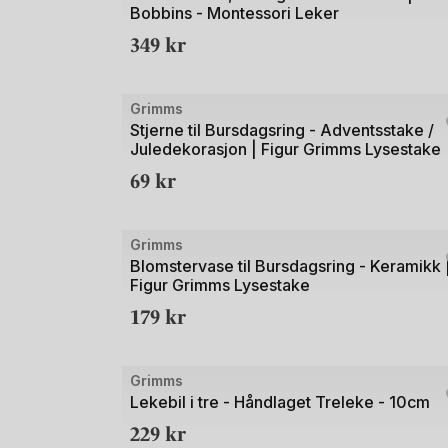
Bobbins - Montessori Leker
av
349
kr
3
Grimms
Stjerne til Bursdagsring - Adventsstake /
Juledekorasjon | Figur Grimms Lysestake
69
kr
Bilde
Grimms
1
Blomstervase til Bursdagsring - Keramikk 
Figur Grimms Lysestake
av
179
kr
2
Bilde
Grimms
1
Lekebil i tre - Håndlaget Treleke - 10cm
av
229
kr