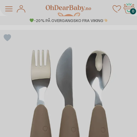
Skip
to
0
content
-20% PÅ OVERGANGSKO FRA VIKING
å Salg