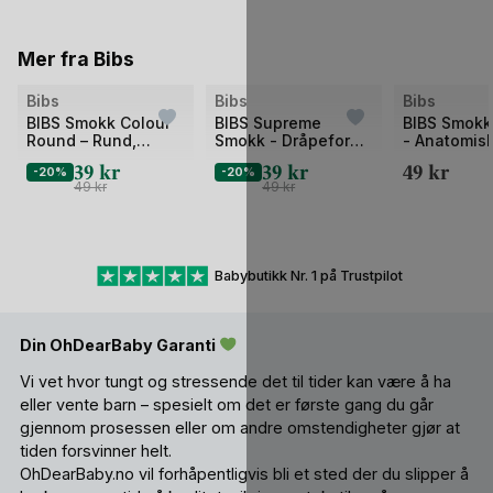
Mer fra Bibs
Bilde
Bilde
Bilde
Bibs
Bibs
Bibs
1
1
1
BIBS Smokk Colour
BIBS Supreme
BIBS Smokk
Round – Rund,
Smokk - Dråpeform,
- Anatomisk
av
av
av
Naturgummi
Silikon
Naturgumm
39
kr
39
kr
49
kr
2
-20%
2
-20%
2
49
kr
49
kr
Babybutikk Nr. 1 på Trustpilot
Din OhDearBaby Garanti
Vi vet hvor tungt og stressende det til tider kan være å ha
eller vente barn – spesielt om det er første gang du går
gjennom prosessen eller om andre omstendigheter gjør at
tiden forsvinner helt.
OhDearBaby.no vil forhåpentligvis bli et sted der du slipper å