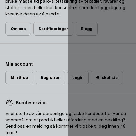
bruke masse tid på kvalitetssikring av tekstiler, råvarer og
stoffer – men heller kan konsentrere om den hyggelige og
kreative delen av å handle.
Om oss
Sertifiseringer
Blogg
Min account
Min Side
Registrer
Login
Ønskeliste
Kundeservice
Vi er stolte av vår personlige og raske kundestøtte. Har du
spørsmål om et produkt eller utfordring med en bestilling?
Send oss ​​en melding så kommer vi tilbake til deg innen 48
timer!