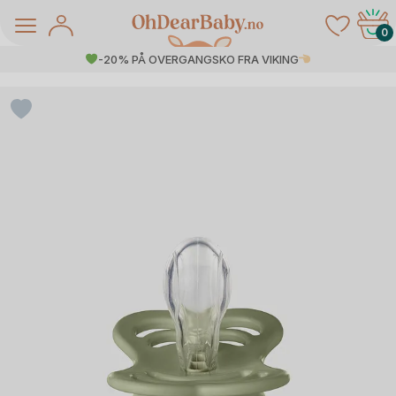
Skip
to
0
content
-20% PÅ OVERGANGSKO FRA VIKING
å Salg