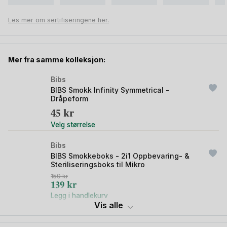
smokker
. Her får du hjelp med å forså forskjellen på de ulike
formene på smokk: Rund, Symmetrisk dråpe og Anatomisk.
Les mer om sertifiseringene her.
Se også videoen under.
Mer fra samme kolleksjon:
Bibs
BIBS Smokk Infinity Symmetrical -
Dråpeform
45
kr
Velg størrelse
Bibs
BIBS Smokkeboks - 2i1 Oppbevaring- &
Steriliseringsboks til Mikro
159
kr
Opprinnelig
Nåværende
139
kr
pris
pris
Legg i handlekurv
var:
er:
Vis alle
159 kr.
139 kr.
Bibs
BIBS Koseklut & Smokkesnor - Øk. Bomull