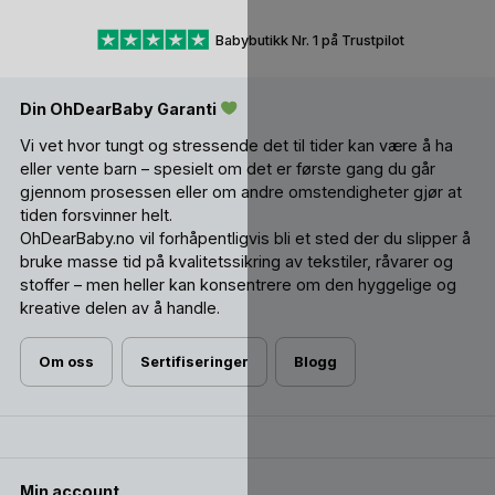
Lux). Dette fordi den krever en sugeteknikk som nærmest
er lik sugeteknikken til en brystvorte. Mens denne,
Babybutikk Nr. 1 på Trustpilot
symmetriske dråpeformen, er en god nr 2 å prøve ut mtp
ammebarn. Litt flatere i formen, slik at den ikke krever så
hardt sugetak som den runde. Likevel, minner den litt om en
Din OhDearBaby Garanti
brystvorte, i motsetning til for eksempel anatomisk smokk.
Vi vet hvor tungt og stressende det til tider kan være å ha
Vil du vite mer om smokker; jordmødrenes anbefaling, de
eller vente barn – spesielt om det er første gang du går
ulike formene på suttedelen og material; lateks VS silikon? –
gjennom prosessen eller om andre omstendigheter gjør at
Finn ut alt, her!
tiden forsvinner helt.
OhDearBaby.no vil forhåpentligvis bli et sted der du slipper å
bruke masse tid på kvalitetssikring av tekstiler, råvarer og
stoffer – men heller kan konsentrere om den hyggelige og
kreative delen av å handle.
Om oss
Sertifiseringer
Blogg
Min account