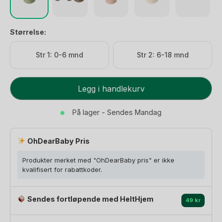
Størrelse:
Str 1: 0-6 mnd
Str 2: 6-18 mnd
BIBS
Legg i handlekurv
Supreme
Smokk
På lager - Sendes Mandag
-
Dråpeform,
OhDearBaby Pris
Silikon
antall
Produkter merket med "OhDearBaby pris" er ikke
kvalifisert for rabattkoder.
Sendes fortløpende med HeltHjem
49 kr