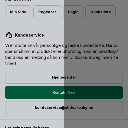
Min Side
Registrer
Login
Ønskeliste
Kundeservice
Vi er stolte av vår personlige og raske kundestøtte. Har du
spørsmål om et produkt eller utfordring med en bestilling?
Send oss ​​en melding så kommer vi tilbake til deg innen 48
timer!
Hjelpesenter
Kontakt Oss
kundeservice@ohdearbaby.no
Leveringsmuligheter