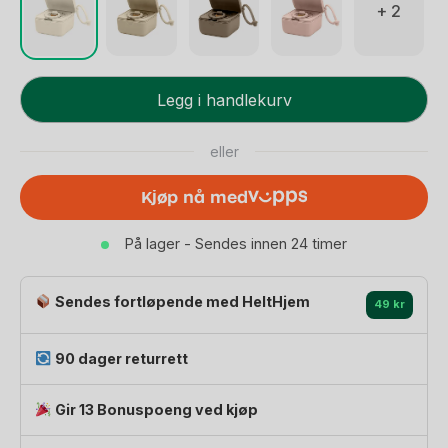
+ 2
BIBS
Legg i handlekurv
Smokkeboks
-
eller
2i1
Oppbevaring-
Kjøp nå med
&
Steriliseringsboks
På lager - Sendes innen 24 timer
til
Mikro
antall
Sendes fortløpende med HeltHjem
49 kr
90 dager returrett
Gir 13 Bonuspoeng ved kjøp