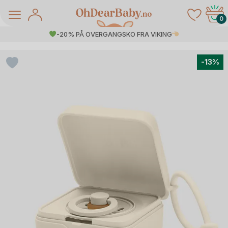
Skip
to
0
content
-20% PÅ OVERGANGSKO FRA VIKING
-13%
å Salg