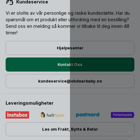
Kundeservice
Vi er stolte av vår personlige og raske kundestøtte. Har du
spørsmål om et produkt eller utfordring med en bestilling?
Send oss ​​en melding så kommer vi tilbake til deg innen 48
timer!
Hjelpesenter
Kontakt Oss
kundeservice@ohdearbaby.no
Leveringsmuligheter
Les om Frakt, Bytte & Retur