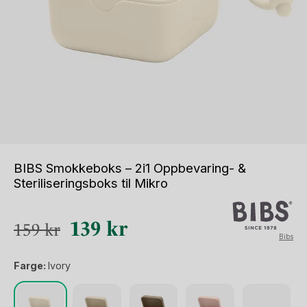
BIBS Smokkeboks – 2i1 Oppbevaring- &
Steriliseringsboks til Mikro
Opprinnelig
Nåværende
139
kr
159
kr
Bibs
pris
pris
Farge:
Ivory
var:
er:
159 kr.
139 kr.