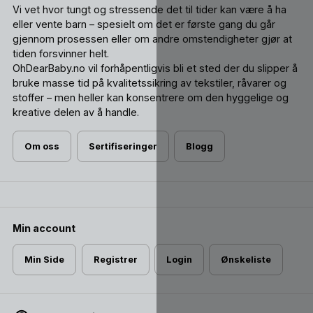
Vi vet hvor tungt og stressende det til tider kan være å ha
eller vente barn – spesielt om det er første gang du går
gjennom prosessen eller om andre omstendigheter gjør at
tiden forsvinner helt.
OhDearBaby.no vil forhåpentligvis bli et sted der du slipper å
bruke masse tid på kvalitetssikring av tekstiler, råvarer og
stoffer – men heller kan konsentrere om den hyggelige og
kreative delen av å handle.
Om oss
Sertifiseringer
Blogg
Min account
Min Side
Registrer
Login
Ønskeliste