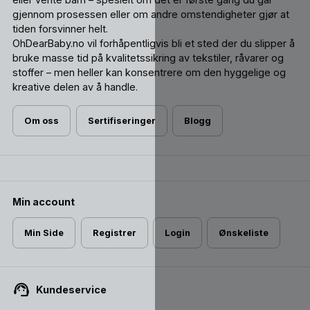
gjennom prosessen eller om andre omstendigheter gjør at
tiden forsvinner helt.
OhDearBaby.no vil forhåpentligvis bli et sted der du slipper å
bruke masse tid på kvalitetssikring av tekstiler, råvarer og
stoffer – men heller kan konsentrere om den hyggelige og
kreative delen av å handle.
Om oss
Sertifiseringer
Blogg
Min account
Min Side
Registrer
Login
Ønskeliste
Kundeservice