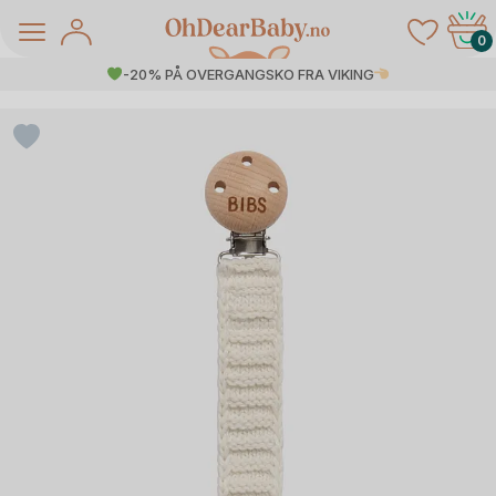
Skip
to
0
content
-20% PÅ OVERGANGSKO FRA VIKING
å Salg