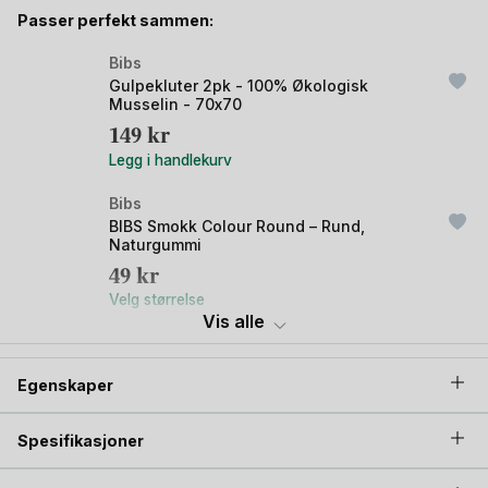
Passer perfekt sammen:
Strikket smokkesnor i fargen Ivory er ensfarget, kremhvit. Selve
skjermen over klipsen er i naturlig treverk med brent BIBS logo
Bibs
på.
Gulpekluter 2pk - 100% Økologisk
Musselin - 70x70
149
kr
Legg i handlekurv
Bibs
BIBS Smokk Colour Round – Rund,
Naturgummi
49
kr
Velg størrelse
Vis alle
Bibs
BIBS Smokkeboks - 2i1 Oppbevaring- &
Egenskaper
Steriliseringsboks til Mikro
159
kr
Opprinnelig
Nåværende
139
kr
pris
pris
Spesifikasjoner
Legg i handlekurv
var:
er: