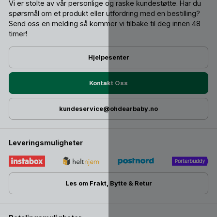
Vi er stolte av vår personlige og raske kundestøtte. Har du
spørsmål om et produkt eller utfordring med en bestilling?
Send oss ​​en melding så kommer vi tilbake til deg innen 48
timer!
Hjelpesenter
Kontakt Oss
kundeservice@ohdearbaby.no
Leveringsmuligheter
Les om Frakt, Bytte & Retur