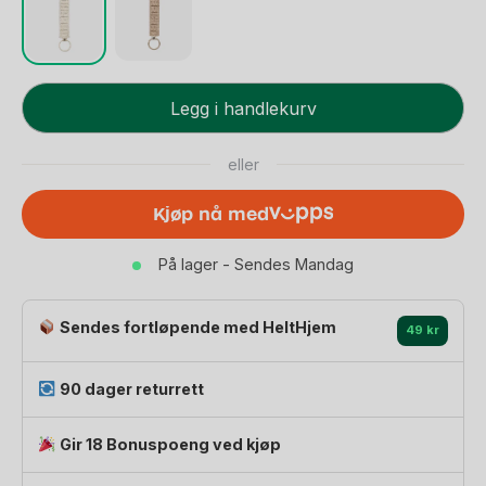
BIBS
Legg i handlekurv
Smokkesnor
-
eller
Strikket
-
Kjøp nå med
100%
Økologisk
På lager - Sendes Mandag
Bomull
|
Knitted
Sendes fortløpende med HeltHjem
49 kr
antall
90 dager returrett
Gir 18 Bonuspoeng ved kjøp