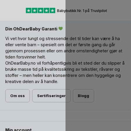
Lux). Dette fordi den krever en sugeteknikk som nærmest
er lik sugeteknikken til en brystvorte. Mens denne,
Babybutikk Nr. 1 på Trustpilot
symmetriske dråpeformen, er en god nr 2 å prøve ut mtp
ammebarn. Litt flatere i formen, slik at den ikke krever så
hardt sugetak som den runde. Likevel, minner den litt om en
Din OhDearBaby Garanti
brystvorte, i motsetning til for eksempel anatomisk smokk.
Vi vet hvor tungt og stressende det til tider kan være å ha
Vil du vite mer om smokker; jordmødrenes anbefaling, de
eller vente barn – spesielt om det er første gang du går
ulike formene på suttedelen og material; lateks VS silikon? –
gjennom prosessen eller om andre omstendigheter gjør at
Finn ut alt, her!
tiden forsvinner helt.
OhDearBaby.no vil forhåpentligvis bli et sted der du slipper å
bruke masse tid på kvalitetssikring av tekstiler, råvarer og
stoffer – men heller kan konsentrere om den hyggelige og
kreative delen av å handle.
Om oss
Sertifiseringer
Blogg
Min account