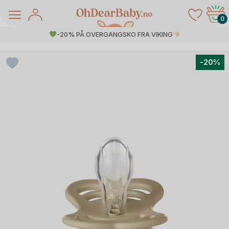
Skip
to
0
content
-20% PÅ OVERGANGSKO FRA VIKING
-20%
å Salg