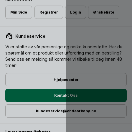
Min Side
Registrer
Login
Ønskeliste
Kundeservice
Vi er stolte av vår personlige og raske kundestøtte. Har du
spørsmål om et produkt eller utfordring med en bestilling?
Send oss ​​en melding så kommer vi tilbake til deg innen 48
timer!
Hjelpesenter
Kontakt Oss
kundeservice@ohdearbaby.no
Leveringsmuligheter