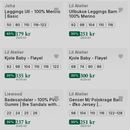
Bilde
Bilde
Joha
Lil Atelier
Outlet
Outlet
1
1
Leggings Ull - 100% Merino
Ullbukse Leggings Barn -
| Basic
100% Merino
av
av
3
50
80
110
116-122
4
92
98
104
110
116
179
kr
251
kr
40%
30%
299
kr
359
kr
Bilde
Bilde
Lil Atelier
Lil Atelier
Outlet
Outlet
1
1
Kjole Baby - Fløyel
Kjole Baby - Fløyel
av
av
92
98
104
110
116
122
68
74
80
86
4
3
335
kr
300
kr
30%
30%
479
kr
429
kr
Bilde
Bilde
Liewood
Lil Atelier
Outlet
Outlet
1
1
Badesandaler - 100% PVC-
Genser M/ Polokrage Barn
Gummi | Bre Sandals with
- Øko Jersey |
av
av
Charms
NMMILONDON ROA LS
5
22
24
25
26
5
98
104
110
116
122-128
LOOSE SWEAT LIL
237
kr
251
kr
30%
30%
339
kr
359
kr