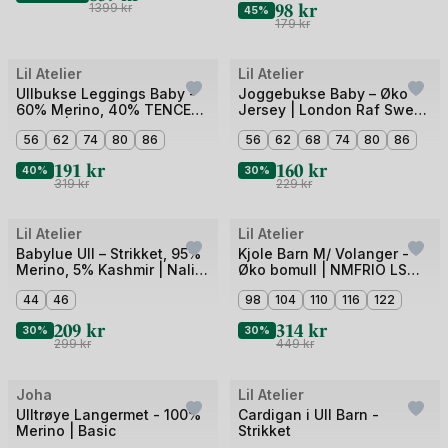
98
kr
1399
kr
45%
179
kr
Bilde
Bilde
Lil Atelier
Lil Atelier
Outlet
Outlet
1
1
Ullbukse Leggings Baby -
Joggebukse Baby – Øko
60% Merino, 40% TENCEL
Jersey | London Raf Swear
av
av
Modal | Nalu Wo/Mo Slim
Pant
5
56
62
74
80
86
3
56
62
68
74
80
86
Legging
191
kr
160
kr
40%
30%
319
kr
229
kr
Bilde
Bilde
Lil Atelier
Lil Atelier
Outlet
Outlet
1
1
Babylue Ull – Strikket, 95%
Kjole Barn M/ Volanger -
Merino, 5% Kashmir | Nalio
Øko bomull | NMFRIO LS
av
av
Wool Knit Hat
LOOSE DRESS LIL
4
44
46
5
98
104
110
116
122
209
kr
314
kr
30%
30%
299
kr
449
kr
Bilde
Bilde
Joha
Lil Atelier
Outlet
Outlet
1
1
Ulltrøye Langermet - 100%
Cardigan i Ull Barn -
Merino | Basic
Strikket
av
av