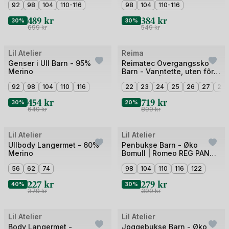
5
92
98
104
110-116
4
98
104
110-116
489
kr
384
kr
30%
30%
699
kr
549
kr
Bilde
Bilde
Lil Atelier
Reima
Outlet
1
1
Genser i Ull Barn - 95%
Reimatec Overgangssko
Merino
Barn - Vanntette, uten fôr -
av
av
Vår / Høst | Passo 2.0
5
92
98
104
110
116
5
22
23
24
25
26
27
28
454
kr
719
kr
30%
20%
649
kr
899
kr
Bilde
Bilde
Lil Atelier
Lil Atelier
Outlet
Outlet
1
1
Ullbody Langermet - 60%
Penbukse Barn - Øko
Merino
Bomull | Romeo REG PANT
av
av
LIL
5
56
62
74
5
98
104
110
116
122
227
kr
279
kr
40%
30%
379
kr
399
kr
Bilde
Bilde
Lil Atelier
Lil Atelier
Outlet
Outlet
1
1
Body Langermet -
Joggebukse Barn - Øko