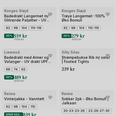
Bilde
Bilde
Konges Sløjd
Konges Sløjd
Outlet
Outlet
1
1
Badedrakt Langermet m/
Trøye Langermet -100%
Glitrende Paljetter - UV
Øko Bomull
av
av
40+ | Kitty LS Swimsuit
5
92
98
104
110-116
3
92
98
104
110-116
559
kr
279
kr
30%
30%
799
kr
399
kr
+3
Bilde
Bilde
Liewood
Silly Silas
Outlet
1
1
Badedrakt med Armer og
Strømpebukse Rib m/ seler
Volanger - UV drakt UPF
| Footed Tights
av
av
40+ | Sille Baby Seersucker
239
kr
4
68
74
92
5
Swimsuit
489
kr
30%
699
kr
Bilde
Bilde
Reima
Reima
Outlet
Outlet
1
1
Vinterjakke - Vanntett
Sokker 2pk - Øko Bomull |
Jalkaan
av
av
92
98
104
110
5
2
20-23-23-26
23-26-27-30
839
kr
SPAR 560,-