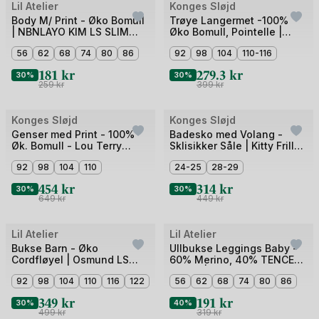
Bilde
Bilde
Lil Atelier
Konges Sløjd
Outlet
Outlet
1
1
Body M/ Print - Øko Bomull
Trøye Langermet -100%
| NBNLAYO KIM LS SLIM
Øko Bomull, Pointelle |
av
av
BODY LIL NOOS
Minnie Blouse GOTS
4
56
62
68
74
80
86
5
92
98
104
110-116
181
kr
279.3
kr
30%
30%
259
kr
399
kr
Bilde
Bilde
Konges Sløjd
Konges Sløjd
Outlet
Outlet
1
1
Genser med Print - 100%
Badesko med Volang -
Øk. Bomull - Lou Terry
Sklisikker Såle | Kitty Frill
av
av
Sweat Shirt OCS
Swim Shoes
5
92
98
104
110
3
24-25
28-29
454
kr
314
kr
30%
30%
649
kr
449
kr
Bilde
Bilde
Lil Atelier
Lil Atelier
Outlet
Outlet
1
1
Bukse Barn - Øko
Ullbukse Leggings Baby -
Cordfløyel | Osmund LS
60% Merino, 40% TENCEL
av
av
Cord Pant
Modal | Nalu Wo/Mo Slim
5
92
98
104
110
116
122
5
56
62
68
74
80
86
Legging
349
kr
191
kr
30%
40%
499
kr
319
kr