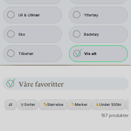
Ull & Ullklær
Yttertøy
Sko
Badetøy
Tilbehør
Vis alt
Våre favoritter
Sorter
Størrelse
Merker
Under 500kr
167 produkter