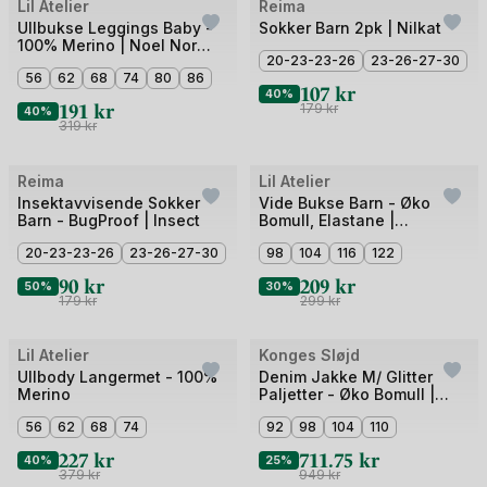
Bilde
Bilde
Lil Atelier
Reima
Outlet
Outlet
1
1
Ullbukse Leggings Baby -
Sokker Barn 2pk | Nilkat
100% Merino | Noel Nor
av
av
20-23-23-26
23-26-27-30
Wool Slim Legging
5
56
62
68
74
80
86
2
107
kr
40%
191
kr
179
kr
40%
319
kr
Bilde
Bilde
Reima
Lil Atelier
Outlet
Outlet
1
1
Insektavvisende Sokker
Vide Bukse Barn - Øko
Barn - BugProof | Insect
Bomull, Elastane |
av
av
NMFTHORA HUN REG
2
20-23-23-26
23-26-27-30
4
98
104
116
122
BOOTCUT PANT LIL
90
kr
209
kr
50%
30%
179
kr
299
kr
Bilde
Bilde
Lil Atelier
Konges Sløjd
Outlet
Outlet
1
1
Ullbody Langermet - 100%
Denim Jakke M/ Glitter
Merino
Paljetter - Øko Bomull |
av
av
Magot Sequin Denim
5
56
62
68
74
5
92
98
104
110
Jacket
227
kr
711.75
kr
40%
25%
379
kr
949
kr