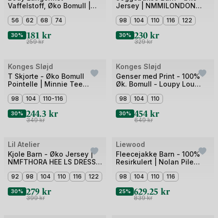
Vaffelstoff, Øko Bomull |
Jersey | NMMILONDON
av
av
NBFOSANNE LS SLIM BODY
REN SWEAT PANT LIL
5
56
62
68
74
4
98
104
110
116
122
LIL
181
kr
230
kr
30%
30%
259
kr
329
kr
Bilde
Bilde
Konges Sløjd
Konges Sløjd
Outlet
Outlet
1
1
T Skjorte - Øko Bomull
Genser med Print - 100%
Pointelle | Minnie Tee
Øk. Bomull - Loupy Lou
av
av
GOTS
Sweat Shirt OCS
5
98
104
110-116
5
98
104
110
244.3
kr
454
kr
30%
30%
349
kr
649
kr
Bilde
Bilde
Lil Atelier
Liewood
Outlet
1
1
Kjole Barn - Øko Jersey |
Fleecejakke Barn - 100%
NMFTHORA HEE LS DRESS
Resirkulert | Nolan Pile
av
av
LIL
Jacket
2
92
98
104
110
116
122
5
98
104
110
116
279
kr
629.25
kr
30%
25%
399
kr
839
kr