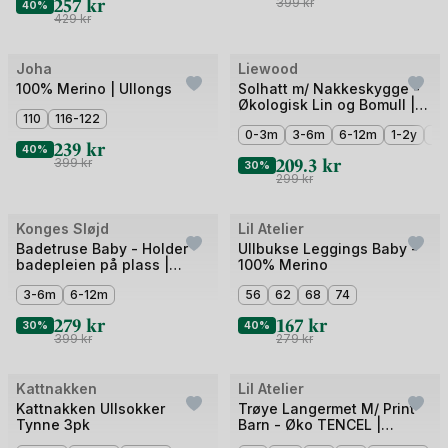
257
kr
399
kr
40%
429
kr
Bilde
Bilde
Joha
Liewood
Outlet
Outlet
1
1
100% Merino | Ullongs
Solhatt m/ Nakkeskygge -
Økologisk Lin og Bomull |
av
av
110
116-122
Gorm
4
5
0-3m
3-6m
6-12m
1-2y
2-
239
kr
40%
209.3
kr
399
kr
30%
299
kr
Bilde
Bilde
Konges Sløjd
Lil Atelier
Outlet
Outlet
1
1
Badetruse Baby - Holder
Ullbukse Leggings Baby -
badepleien på plass |
100% Merino
av
av
Bobbi Frill Swim Shorts
3
3-6m
6-12m
5
56
62
68
74
279
kr
167
kr
30%
40%
399
kr
279
kr
+1
Bilde
Bilde
Kattnakken
Lil Atelier
3 for 2
Outlet
1
1
Kattnakken Ullsokker
Trøye Langermet M/ Print
Tynne 3pk
Barn - Øko TENCEL |
av
av
NMFGAGO LS SLIM TOP LIL