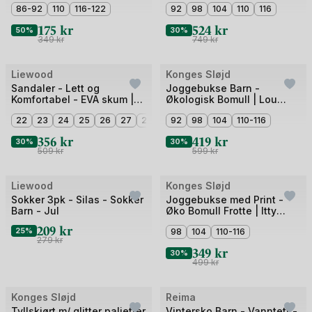
5
86-92
110
116-122
5
92
98
104
110
116
175
kr
524
kr
50%
30%
349
kr
749
kr
Bilde
Bilde
Liewood
Konges Sløjd
Outlet
Outlet
1
1
Sandaler - Lett og
Joggebukse Barn -
Komfortabel - EVA skum |
Økologisk Bomull | Lou
av
av
Monty Sandals
Sweatpants
5
22
23
24
25
26
27
28
3
29
92
98
104
110-116
356
kr
419
kr
30%
30%
509
kr
599
kr
Bilde
Liewood
Konges Sløjd
Outlet
Outlet
1
Sokker 3pk - Silas - Sokker
Joggebukse med Print -
Barn - Jul
Øko Bomull Frotte | Itty
av
Sweat Pants
209
kr
25%
4
98
104
110-116
279
kr
349
kr
30%
499
kr
Bilde
Bilde
Konges Sløjd
Reima
Outlet
Outlet
1
1
Tyllskjørt m/ glitter paljetter
Vintersko Barn - Vanntett -