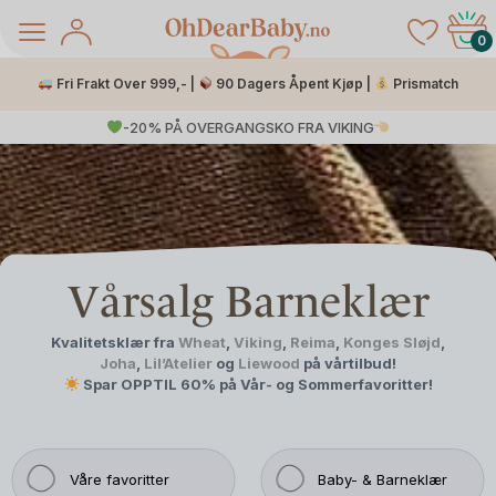
Skip
to
0
content
Fri Frakt Over 999,- |
90 Dagers Åpent Kjøp |
Prismatch
-20% PÅ OVERGANGSKO FRA VIKING
Vårsalg Barneklær
Kvalitetsklær fra
Wheat
,
Viking
,
Reima
,
Konges Sløjd
,
å Salg
Joha
,
Lil’Atelier
og
Liewood
på vårtilbud!
Spar
OPPTIL 60%
på Vår- og Sommerfavoritter!
Våre favoritter
Baby- & Barneklær