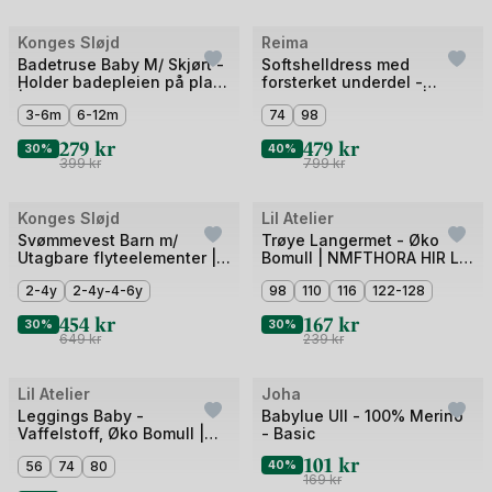
Bilde
Bilde
Konges Sløjd
Reima
Outlet
Outlet
1
1
Badetruse Baby M/ Skjørt -
Softshelldress med
Holder badepleien på plass
forsterket underdel -
av
av
| Bobbi Frill Swim Shorts
Parkdress Vår / Høst |
3
3-6m
6-12m
5
74
98
Mjosa
279
kr
479
kr
30%
40%
399
kr
799
kr
Bilde
Bilde
Konges Sløjd
Lil Atelier
Outlet
Outlet
1
1
Svømmevest Barn m/
Trøye Langermet - Øko
Utagbare flyteelementer |
Bomull | NMFTHORA HIR LS
av
av
Ellis Swim Vest
SLIM TOP LIL
5
2-4y
2-4y-4-6y
4
98
110
116
122-128
454
kr
167
kr
30%
30%
649
kr
239
kr
Bilde
Bilde
Lil Atelier
Joha
Outlet
Outlet
1
1
Leggings Baby -
Babylue Ull - 100% Merino
Vaffelstoff, Øko Bomull |
- Basic
av
av
NBFOSANNE LOOSE PANT
101
kr
5
56
74
80
2
40%
LIL
169
kr