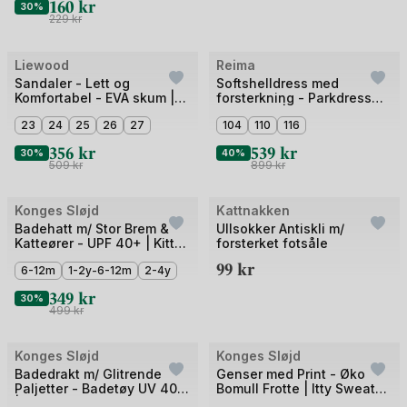
160
kr
30%
229
kr
Bilde
Bilde
Liewood
Reima
Outlet
Outlet
1
1
Sandaler - Lett og
Softshelldress med
Komfortabel - EVA skum |
forsterkning - Parkdress
av
av
Monty Sandals
Vår / Høst | Nurmes
5
23
24
25
26
27
5
104
110
116
356
kr
539
kr
30%
40%
509
kr
899
kr
Bilde
Bilde
Konges Sløjd
Kattnakken
Outlet
1
1
Badehatt m/ Stor Brem &
Ullsokker Antiskli m/
Katteører - UPF 40+ | Kitty
forsterket fotsåle
av
av
Swim Hat
99
kr
5
6-12m
1-2y-6-12m
2-4y
5
349
kr
30%
499
kr
Bilde
Bilde
Konges Sløjd
Konges Sløjd
Outlet
Outlet
1
1
Badedrakt m/ Glitrende
Genser med Print - Øko
Paljetter - Badetøy UV 40+
Bomull Frotte | Itty Sweat
av
av
| Kitty Swimsuit GRS
Shirt