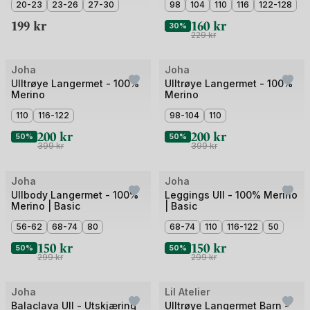
3
20-23
23-26
27-30
3
98
104
110
116
122-128
NOOS
199
kr
160
kr
30%
229
kr
Bilde
Bilde
Joha
Joha
Outlet
Outlet
1
1
Ulltrøye Langermet - 100%
Ulltrøye Langermet - 100%
Merino
Merino
av
av
2
110
116-122
5
98-104
110
200
kr
200
kr
50%
50%
399
kr
399
kr
Bilde
Bilde
Joha
Joha
Outlet
Outlet
1
1
Ullbody Langermet - 100%
Leggings Ull - 100% Merino
Merino | Basic
| Basic
av
av
4
56-62
68-74
80
3
68-74
110
116-122
50
150
kr
150
kr
50%
50%
299
kr
299
kr
Bilde
Bilde
Joha
Lil Atelier
Outlet
Outlet
1
1
Balaclava Ull - Utskjæring
Ulltrøye Langermet Barn -