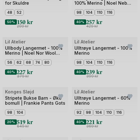
for Skuldre
100% Merino | Noel Neb
av
av
Wool LS Slim Top
5
48
52
4
98
104
110
116
150
kr
257
kr
50%
40%
299
kr
429
kr
Bilde
Bilde
Lil Atelier
Lil Atelier
Outlet
Outlet
1
1
Ullbody Langermet - 100%
Ulltrøye Langermet - 100%
Merino | Noel Nor Wool
Merino
av
av
Slim Body
5
56
62
68
74
80
3
98
104
110
116
227
kr
239
kr
40%
40%
379
kr
399
kr
Bilde
Bilde
Konges Sløjd
Lil Atelier
Outlet
Outlet
1
1
Stripete Bukse Barn - Øko
Ulltrøye Langermet - 60%
bomull | Frankie Pants Gots
Merino
av
av
5
98
104
3
92
98
104
110
116
519
kr
221
kr
20%
40%
649
kr
369
kr