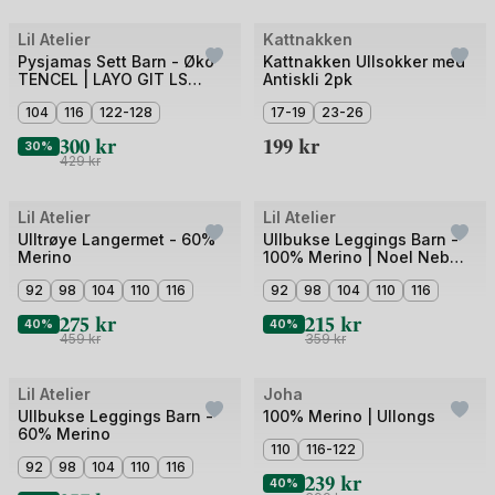
Bilde
Bilde
Lil Atelier
Kattnakken
Outlet
3 for 2
1
1
Pysjamas Sett Barn - Øko
Kattnakken Ullsokker med
TENCEL | LAYO GIT LS
Antiskli 2pk
av
av
NIGHTSET LIL
5
104
116
122-128
5
17-19
23-26
300
kr
199
kr
30%
429
kr
Bilde
Bilde
Lil Atelier
Lil Atelier
Outlet
Outlet
1
1
Ulltrøye Langermet - 60%
Ullbukse Leggings Barn -
Merino
100% Merino | Noel Neb
av
av
Wool Slim Legging
4
92
98
104
110
116
4
92
98
104
110
116
275
kr
215
kr
40%
40%
459
kr
359
kr
Bilde
Bilde
Lil Atelier
Joha
Outlet
Outlet
1
1
Ullbukse Leggings Barn -
100% Merino | Ullongs
60% Merino
av
av
110
116-122
5
92
98
104
110
116
3
239
kr
40%