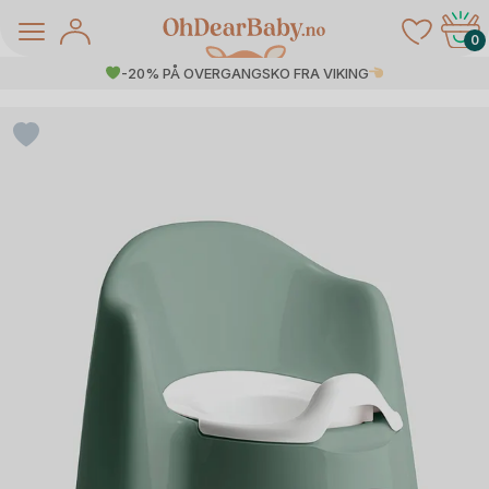
Skip
to
0
content
-20% PÅ OVERGANGSKO FRA VIKING
å Salg