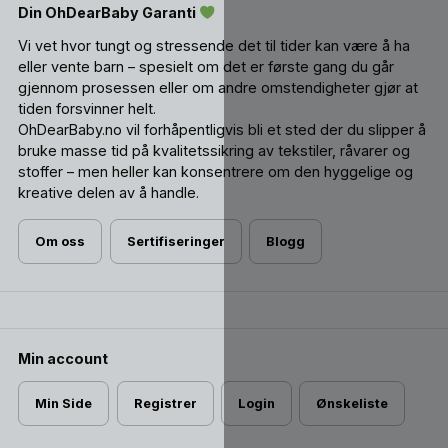
Din OhDearBaby Garanti
Vi vet hvor tungt og stressende det til tider kan være å ha
eller vente barn – spesielt om det er første gang du går
gjennom prosessen eller om andre omstendigheter gjør at
tiden forsvinner helt.
OhDearBaby.no vil forhåpentligvis bli et sted der du slipper å
bruke masse tid på kvalitetssikring av tekstiler, råvarer og
stoffer – men heller kan konsentrere om den hyggelige og
kreative delen av å handle.
Om oss
Sertifiseringer
Blogg
Min account
Min Side
Registrer
Login
Ønskeliste