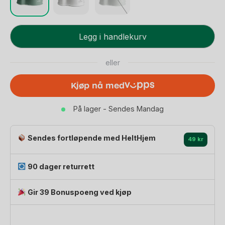
Pottestol
Legg i handlekurv
Potty
Chair
eller
-
Potte
Kjøp nå med
m/
høy
På lager - Sendes Mandag
ryggstøtte
og
armlener
Sendes fortløpende med HeltHjem
49 kr
antall
90 dager returrett
Gir 39 Bonuspoeng ved kjøp