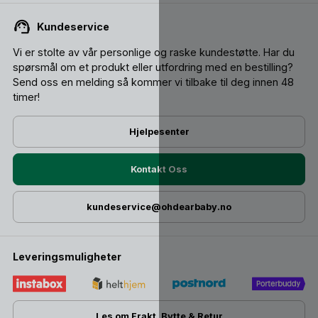
Kundeservice
Vi er stolte av vår personlige og raske kundestøtte. Har du
spørsmål om et produkt eller utfordring med en bestilling?
Send oss ​​en melding så kommer vi tilbake til deg innen 48
timer!
Hjelpesenter
Kontakt Oss
kundeservice@ohdearbaby.no
Leveringsmuligheter
Les om Frakt, Bytte & Retur