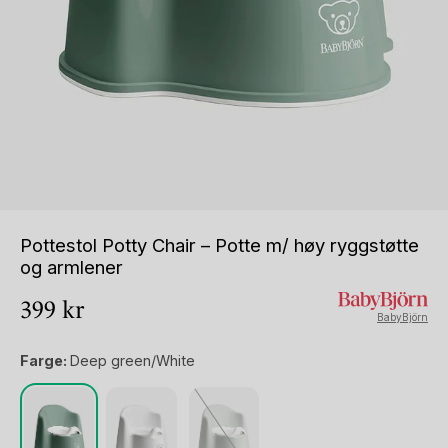
Pottestol Potty Chair – Potte m/ høy ryggstøtte
og armlener
399
kr
BabyBjörn
Farge:
Deep green/White