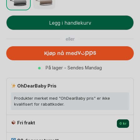
Bouncer
Legg i handlekurv
Bliss
-
eller
3D
Jersey
Kjøp nå med
-
Best
På lager - Sendes Mandag
i
Test
Babysitter
OhDearBaby Pris
-
Produkter merket med "OhDearBaby pris" er ikke
Baby
kvalifisert for rabattkoder.
Bouncer
0-
Fri frakt
2år
0 kr
antall