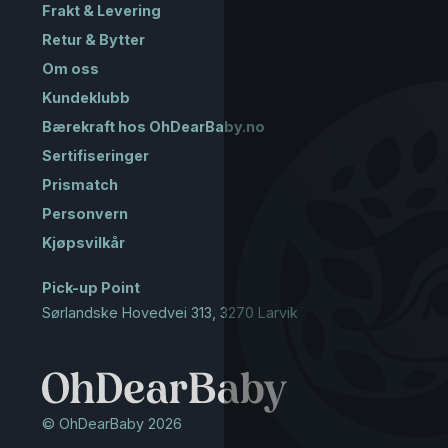
Frakt & Levering
Balance Soft er identisk, helt lik vippe! Det vil også si at alt av
Babybjørn vippestol trekk og tilbehør som leke til vippestol
Retur & Bytter
vil passe uansett hvilken modell Babybjørn vippestol du har.
Om oss
Kundeklubb
Bærekraft hos OhDearBaby.no
Sertifiseringer
Prismatch
Personvern
Kjøpsvilkår
Pick-up Point
Sørlandske Hovedvei 313, 3270 Larvik
© OhDearBaby 2026