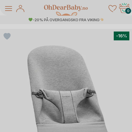
Skip
to
0
content
-20% PÅ OVERGANGSKO FRA VIKING
-16%
å Salg