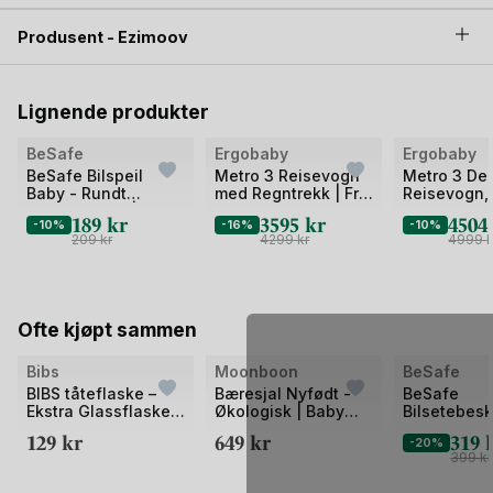
Produsent - Ezimoov
Lignende produkter
Bilde
Bilde
Bilde
BeSafe
Ergobaby
Ergobaby
1
1
1
BeSafe Bilspeil
Metro 3 Reisevogn
Metro 3 De
Baby - Rundt
med Regntrekk | Fra
Reisevogn,
av
av
av
Baksetespeil | Baby
Nyfødt til 22 kg/4 år
- Kompakt
189
kr
3595
kr
450
2
-10%
2
-16%
2
-10%
Mirror
– NYHET
Reisetrille |
209
kr
4299
kr
4999
k
Nyfødt til 2
Ofte kjøpt sammen
Bilde
Bilde
Bilde
Bibs
Moonboon
BeSafe
1
1
1
BIBS tåteflaske –
Bæresjal Nyfødt -
BeSafe
Ekstra Glassflaske
Økologisk | Baby
Bilsetebesk
av
av
av
120ml
Wrap
129
kr
649
kr
319
2
2
2
-20%
399
kr