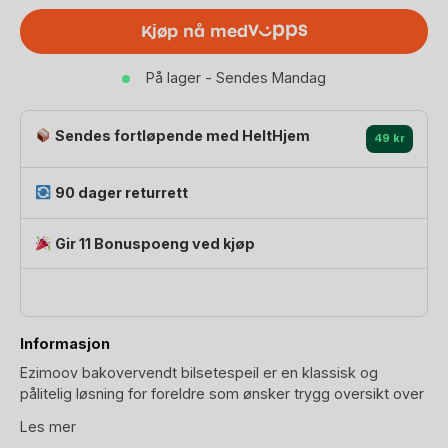
Baksetespeil
Kjøp nå med
|
Ezi
På lager - Sendes Mandag
Classic
Car
Mirror
Sendes fortløpende med HeltHjem
49 kr
antall
90 dager returrett
Gir 11 Bonuspoeng ved kjøp
Informasjon
Ezimoov bakovervendt bilsetespeil er en klassisk og
pålitelig løsning for foreldre som ønsker trygg oversikt over
barnet i bakovervendt bilstol. Speilet plasseres enkelt på
Les mer
nakkestøtten i baksetet og er lett buet, slik at du får full sikt