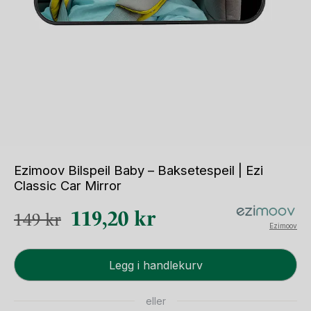
Ezimoov Bilspeil Baby – Baksetespeil | Ezi
Classic Car Mirror
Opprinnelig
Nåværende
119,20
kr
149
kr
Ezimoov
pris
pris
Ezimoov
var:
er:
Legg i handlekurv
Bilspeil
149 kr.
119,20 kr.
Baby
eller
-