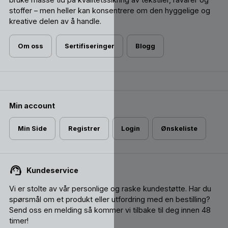
stoffer – men heller kan konsentrere om den hyggelige og
kreative delen av å handle.
Om oss
Sertifiseringer
Blogg
Min account
Min Side
Registrer
Login
Ønskeliste
Kundeservice
Vi er stolte av vår personlige og raske kundestøtte. Har du
spørsmål om et produkt eller utfordring med en bestilling?
Send oss ​​en melding så kommer vi tilbake til deg innen 48
timer!