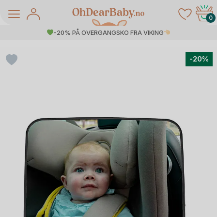
Skip
to
0
content
-20% PÅ OVERGANGSKO FRA VIKING
-20%
å Salg