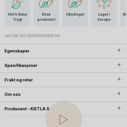
KiETLA solbriller har virkelig et upåklagelig design og kvalitet!
100% Baby
Etisk
Håndlaget
Laget i
Mi
Trygt
produsert
Europa
Les mer om sertifiseringene her.
Egenskaper
Spesifikasjoner
Frakt og retur
Om oss
Produsent - KiETLA Solbriller