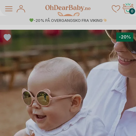
Skip
to
0
content
-20% PÅ OVERGANGSKO FRA VIKING
-20%
å Salg