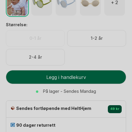
+ 2
Størrelse:
0-1 år
1-2 år
2-4 år
Solbriller
Legg i handlekurv
Barn
-
På lager - Sendes Mandag
Ultrafleksible,
umulig
Sendes fortløpende med HeltHjem
å
49 kr
knekke!
|
90 dager returrett
Ourson