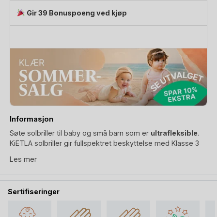
antall
Gir 39 Bonuspoeng ved kjøp
Informasjon
Søte solbriller til baby og små barn som er
ultrafleksible
.
KiETLA solbriller gir fullspektret beskyttelse med Klasse 3
speilglass. Den ferskenrosa bamse-innfatningen har et helt
Les mer
unikt design:
Kan bøyes og vris i alle retninger, ergonomisk
og laget i ett-stykke.
Laget i ett-stykke (uten hengsler),
stengene kan bøyes 180 grader! Innfatningen er superlett og
Sertifiseringer
tynn, krummet og bøyd slik at barn ikke skal oppleve noe
press på verken tinning, nese eller over ørene.