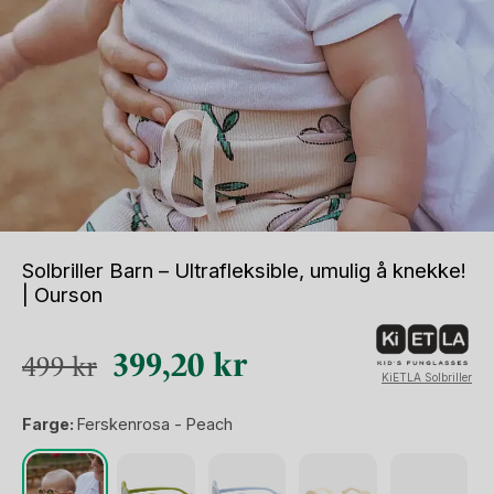
Solbriller Barn – Ultrafleksible, umulig å knekke!
| Ourson
Opprinnelig
Nåværende
399,20
kr
499
kr
KiETLA Solbriller
pris
pris
Farge:
Ferskenrosa - Peach
var:
er:
499 kr.
399,20 kr.