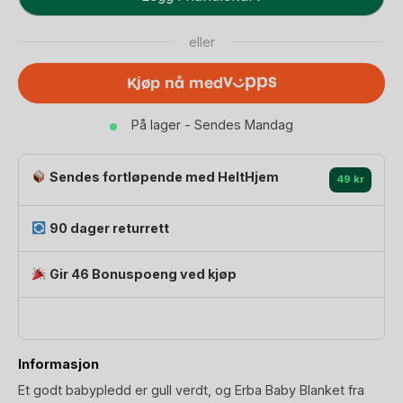
Baby
549 kr.
466 kr.
-
eller
Varm
Ullfleece
Kjøp nå med
100%
Ull
På lager - Sendes Mandag
|
Erba
Wool
Sendes fortløpende med HeltHjem
49 kr
Fleece
Blanket
90 dager returrett
antall
Gir 46 Bonuspoeng ved kjøp
Informasjon
Et godt babypledd er gull verdt, og Erba Baby Blanket fra