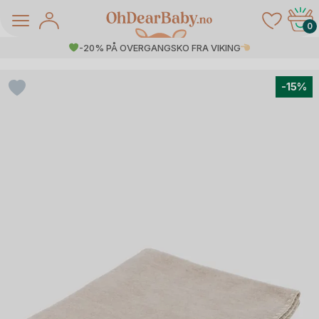
Skip
to
0
content
-20% PÅ OVERGANGSKO FRA VIKING
-15%
å Salg