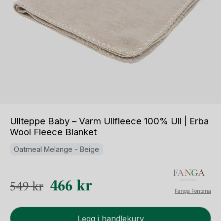
Ullteppe Baby – Varm Ullfleece 100% Ull | Erba
Wool Fleece Blanket
Oatmeal Melange - Beige
Opprinnelig
Nåværende
466
kr
549
kr
Fanga Fontana
pris
pris
Ullteppe
var:
er:
Legg i handlekurv