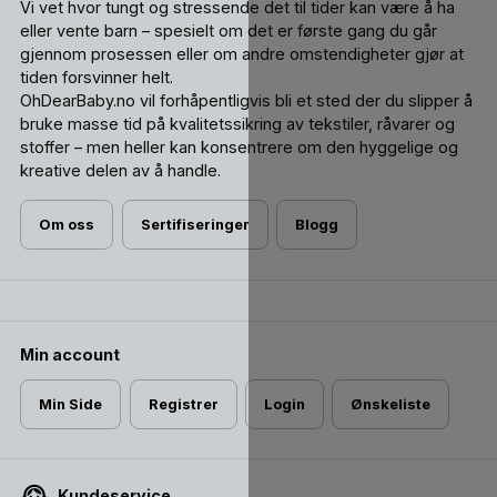
Vi vet hvor tungt og stressende det til tider kan være å ha
eller vente barn – spesielt om det er første gang du går
gjennom prosessen eller om andre omstendigheter gjør at
tiden forsvinner helt.
OhDearBaby.no vil forhåpentligvis bli et sted der du slipper å
bruke masse tid på kvalitetssikring av tekstiler, råvarer og
stoffer – men heller kan konsentrere om den hyggelige og
kreative delen av å handle.
Om oss
Sertifiseringer
Blogg
Min account
Min Side
Registrer
Login
Ønskeliste
Kundeservice