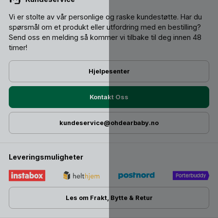
Vi er stolte av vår personlige og raske kundestøtte. Har du
spørsmål om et produkt eller utfordring med en bestilling?
Send oss ​​en melding så kommer vi tilbake til deg innen 48
timer!
Hjelpesenter
Kontakt Oss
kundeservice@ohdearbaby.no
Leveringsmuligheter
Les om Frakt, Bytte & Retur