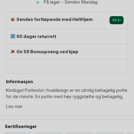
På lager - Sendes Mandag
og
Enkel
å
Sendes fortløpende med HeltHjem
49 kr
Rengjøre
antall
90 dager returrett
Gir 59 Bonuspoeng ved kjøp
Informasjon
Kindsgut Pottestol i hvaldesign er en utrolig behagelig potte
for de minste. En potte med høy ryggstøtte og behagelig,
avrundet setekant. Potten har en utagbar inner-potte som
Les mer
gjør den utrolig enkel i rengjøring. Ellers er Kindsgut potte
designet med en anti-søle-kant, den er stabil og sklisikker,
og er enkel for barn å forflytte på.
Sertifiseringer
Den søte hvalformen gjør pottetreningen mer engasjerende