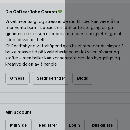
øver på å gå på do – slik store barn gjør.
Din OhDearBaby Garanti
En liten bok følger med i settet.
Vi vet hvor tungt og stressende det til tider kan være å ha
Kindsgut er
et familiedrevet selskap fra Berlin
med et
eller vente barn – spesielt om det er første gang du går
tydelig mål – å gjøre familier glade. Dette gjør de gjennom
gjennom prosessen eller om andre omstendigheter gjør at
barneleker av høy kvalitet, gjennomtenkt tilbehør og
tiden forsvinner helt.
praktiske organisasjonsløsninger for hele familien, uansett
OhDearBaby.no vil forhåpentligvis bli et sted der du slipper å
alder.
bruke masse tid på kvalitetssikring av tekstiler, råvarer og
stoffer – men heller kan konsentrere om den hyggelige og
kreative delen av å handle.
Om oss
Sertifiseringer
Blogg
Min account
Min Side
Registrer
Login
Ønskeliste