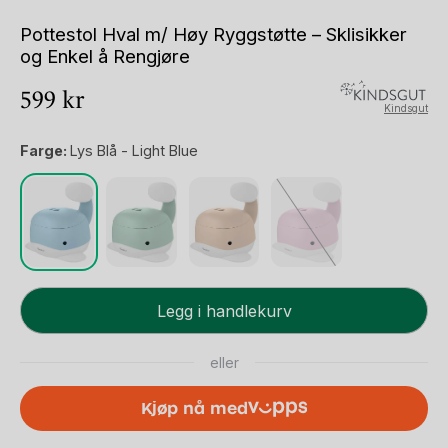
Pottestol Hval m/ Høy Ryggstøtte – Sklisikker
og Enkel å Rengjøre
599
kr
Kindsgut
Farge:
Lys Blå - Light Blue
Pottestol
Legg i handlekurv
Hval
m/
eller
Høy
Ryggstøtte
Kjøp nå med
-
Sklisikker