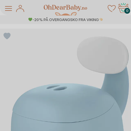
Skip
to
0
content
-20% PÅ OVERGANGSKO FRA VIKING
å Salg