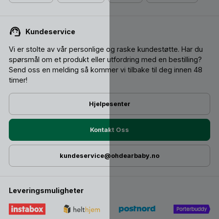
Kundeservice
Vi er stolte av vår personlige og raske kundestøtte. Har du
spørsmål om et produkt eller utfordring med en bestilling?
Send oss ​​en melding så kommer vi tilbake til deg innen 48
timer!
Hjelpesenter
Kontakt Oss
kundeservice@ohdearbaby.no
Leveringsmuligheter