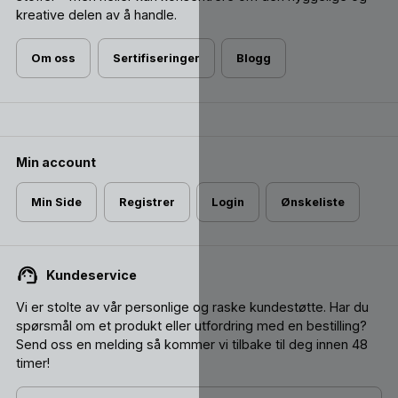
kreative delen av å handle.
Om oss
Sertifiseringer
Blogg
Min account
Min Side
Registrer
Login
Ønskeliste
Kundeservice
Vi er stolte av vår personlige og raske kundestøtte. Har du
spørsmål om et produkt eller utfordring med en bestilling?
Send oss ​​en melding så kommer vi tilbake til deg innen 48
timer!