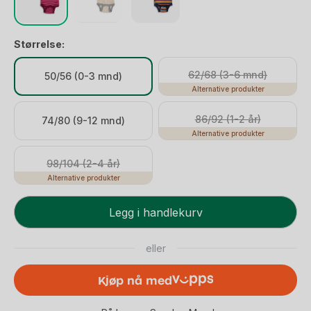
Størrelse:
62/68 (3-6 mnd)
50/56 (0-3 mnd)
Alternative produkter
86/92 (1-2 år)
74/80 (9-12 mnd)
Alternative produkter
98/104 (2-4 år)
Alternative produkter
Ullbody
Legg i handlekurv
-
70%
eller
Merino,
30%
Kjøp nå med
Silke
-