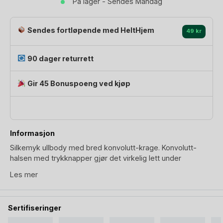
På lager - Sendes Mandag
Ubehandlet
Ull
antall
Sendes fortløpende med HeltHjem
49 kr
90 dager returrett
Gir 45 Bonuspoeng ved kjøp
Informasjon
Silkemyk ullbody med bred konvolutt-krage. Konvolutt-
halsen med trykknapper gjør det virkelig lett under
påkledning, samtidig som at den sitter godt rundt halsen når
Les mer
den først er på. Så selv om det ikke er en omslagsbody,
garanterer vi deg at Engel Natur bodyen er lett under skift.
Sertifiseringer
Denne bodyen har et lekent bringebærrosatone med
stripemønster, samt mørkere kanter: mansjetter, krage og