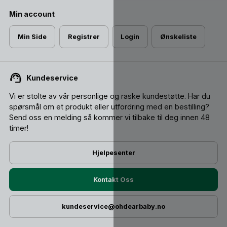
Min account
Min Side
Registrer
Login
Ønskeliste
Kundeservice
Vi er stolte av vår personlige og raske kundestøtte. Har du
spørsmål om et produkt eller utfordring med en bestilling?
Send oss ​​en melding så kommer vi tilbake til deg innen 48
timer!
Hjelpesenter
Kontakt Oss
kundeservice@ohdearbaby.no