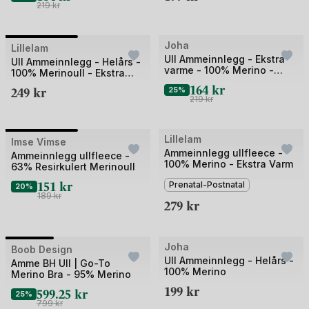
219
kr
Bilde
Joha
Lillelam
Outlet
Ull Ammeinnlegg - Ekstra
1
Ull Ammeinnlegg - Helårs -
varme - 100% Merino -
100% Merinoull - Ekstra
av
Ullfleece
Myk
164
kr
249
kr
25%
2
219
kr
Bilde
Lillelam
Imse Vimse
Ammeinnlegg ullfleece -
1
Ammeinnlegg ullfleece -
100% Merino - Ekstra Varm
63% Resirkulert Merinoull
av
151
kr
Prenatal-Postnatal
2
20%
189
kr
279
kr
Bilde
Joha
Boob Design
UTSOLGT
Ull Ammeinnlegg - Helårs -
1
Amme BH Ull | Go-To
100% Merino
Merino Bra - 95% Merino
av
199
kr
599.25
kr
3
25%
799
kr