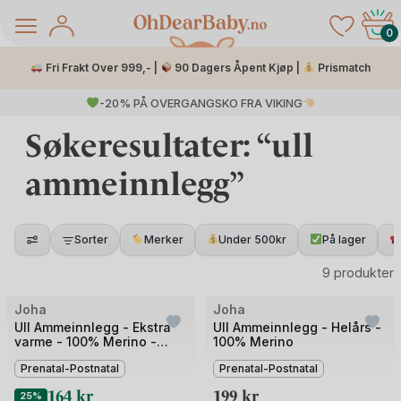
Skip
to
0
content
Fri Frakt Over 999,- |
90 Dagers Åpent Kjøp |
Prismatch
-20% PÅ OVERGANGSKO FRA VIKING
Søkeresultater: “ull
ammeinnlegg”
Sorter
Merker
Under 500kr
På lager
9 produkter
å Salg
Joha
Joha
Ull Ammeinnlegg - Ekstra
Ull Ammeinnlegg - Helårs -
varme - 100% Merino -
100% Merino
Ullfleece
Prenatal-Postnatal
Prenatal-Postnatal
164
kr
199
kr
25%