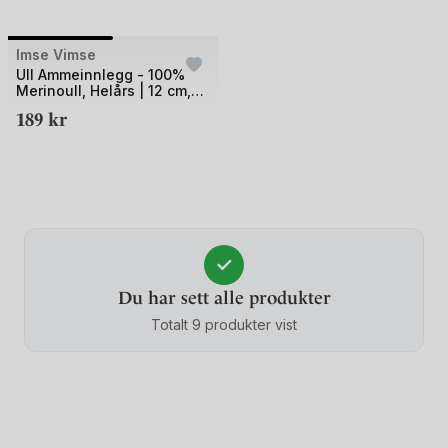
Bilde
Imse Vimse
UTSOLGT
1
Ull Ammeinnlegg - 100%
Merinoull, Helårs | 12 cm,
av
Breast Warmers
189
kr
2
✓
Du har sett alle produkter
Totalt 9 produkter vist