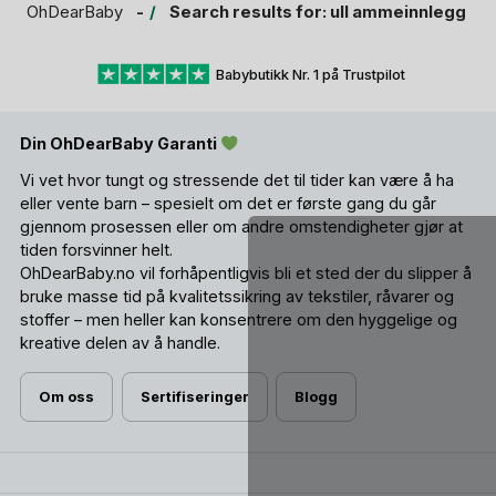
OhDearBaby
Search results for: ull ammeinnlegg
Babybutikk Nr. 1 på Trustpilot
Din OhDearBaby Garanti
Vi vet hvor tungt og stressende det til tider kan være å ha
eller vente barn – spesielt om det er første gang du går
gjennom prosessen eller om andre omstendigheter gjør at
tiden forsvinner helt.
OhDearBaby.no vil forhåpentligvis bli et sted der du slipper å
bruke masse tid på kvalitetssikring av tekstiler, råvarer og
stoffer – men heller kan konsentrere om den hyggelige og
kreative delen av å handle.
Om oss
Sertifiseringer
Blogg