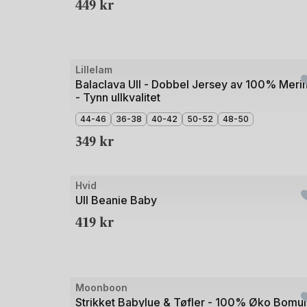
449
kr
Bilde
Lillelam
1
Balaclava Ull - Dobbel Jersey av 100% Meri
- Tynn ullkvalitet
av
5
44-46
36-38
40-42
50-52
48-50
349
kr
Hvid
Ull Beanie Baby
419
kr
Bilde
Moonboon
1
Strikket Babylue & Tøfler - 100% Øko Bomull