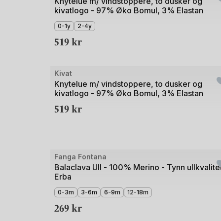
1
Knytelue m/ vindstoppere, to dusker og
kivatlogo - 97% Øko Bomul, 3% Elastan
av
5
0-1y
2-4y
519
kr
Bilde
Kivat
1
Knytelue m/ vindstoppere, to dusker og
kivatlogo - 97% Øko Bomul, 3% Elastan
av
519
kr
4
Bilde
Fanga Fontana
1
Balaclava Ull - 100% Merino - Tynn ullkvalitet
Erba
av
5
0-3m
3-6m
6-9m
12-18m
269
kr