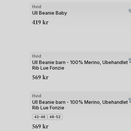
Bilde
Hvid
1
Ull Beanie Baby
av
419
kr
3
Bilde
Hvid
1
Ull Beanie barn - 100% Merino, Ubehandlet -
Rib Lue Fonzie
av
569
kr
5
Bilde
Hvid
1
Ull Beanie barn - 100% Merino, Ubehandlet -
Rib Lue Fonzie
av
3
42-46
48-52
569
kr