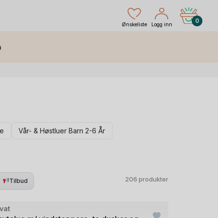
0
Ønskeliste
Logg inn
h
te
Vår- & Høstluer Barn 2-6 År
206 produkter
Tilbud
+1
de
vat