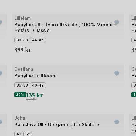
Bilde
Bil
Lillelam
Li
1
1
Babylue Ull - Tynn ullkvalitet, 100% Merino -
Ba
Helårs | Classic
He
av
av
5
4
36-38
44-46
4
399
kr
3
Bilde
Bil
Cosilana
C
1
1
Babylue i ullfleece
Ba
av
av
36-38
40-42
3
3
3
135
kr
20%
2
169
kr
+2
Bilde
Bil
Joha
Li
Outlet
1
1
Balaclava Ull - Utskjæring for Skuldre
Ba
He
av
av
48
52