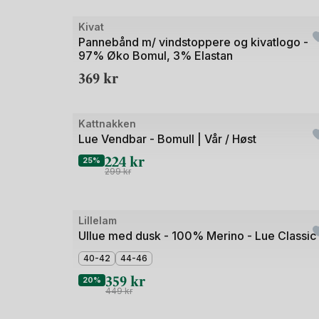
Bilde
Kivat
1
Pannebånd m/ vindstoppere og kivatlogo -
97% Øko Bomul, 3% Elastan
av
369
kr
4
Bilde
Kattnakken
Outlet
1
Lue Vendbar - Bomull | Vår / Høst
av
224
kr
25%
5
299
kr
Bilde
Lillelam
1
Ullue med dusk - 100% Merino - Lue Classic
av
40-42
44-46
5
359
kr
20%
449
kr