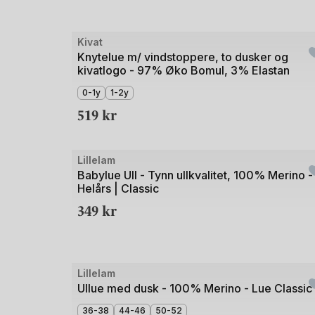
Bilde
Kivat
1
Knytelue m/ vindstoppere, to dusker og
kivatlogo - 97% Øko Bomul, 3% Elastan
av
5
0-1y
1-2y
519
kr
Bilde
Lillelam
1
Babylue Ull - Tynn ullkvalitet, 100% Merino -
Helårs | Classic
av
349
kr
3
Bilde
Lillelam
1
Ullue med dusk - 100% Merino - Lue Classic
av
36-38
44-46
50-52