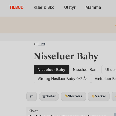
Skip
TILBUD
Klær & Sko
Utstyr
Mamma
to
content
Luer
Nisseluer Baby
Nisseluer Baby
Nisseluer Barn
Ulllue
Vår- og Høstluer Baby 0-2 År
Vinterluer B
Sorter
Størrelse
Merker
Bilde
Kivat