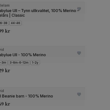
de
llelam
bylue Ull – Tynn ullkvalitet, 100% Merino –
lårs | Classic
6-38
44-46
99
kr
de
vid
abylue Ull - 100% Merino
-3m
3-6m-6-12m
1-2y
29
kr
+9
de
vid
ll Beanie barn - 100% Merino
69
kr