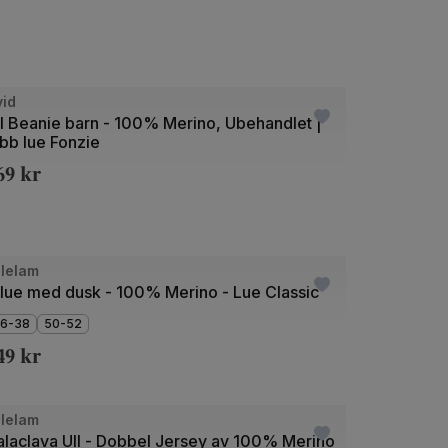
+9
de
vid
ll Beanie barn - 100% Merino, Ubehandlet |
bb lue Fonzie
69
kr
+2
de
llelam
llue med dusk - 100% Merino - Lue Classic
6-38
50-52
49
kr
de
llelam
alaclava Ull - Dobbel Jersey av 100% Merino