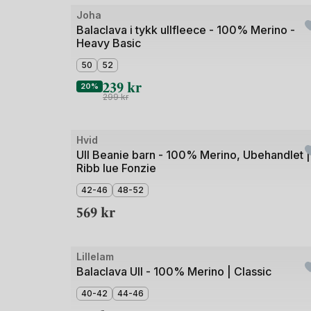
Joha
Balaclava i tykk ullfleece - 100% Merino -
Heavy Basic
50
52
239
kr
20%
299
kr
Bilde
Hvid
1
Ull Beanie barn - 100% Merino, Ubehandlet |
Ribb lue Fonzie
av
4
42-46
48-52
569
kr
Bilde
Lillelam
1
Balaclava Ull - 100% Merino | Classic
av
40-42
44-46
5