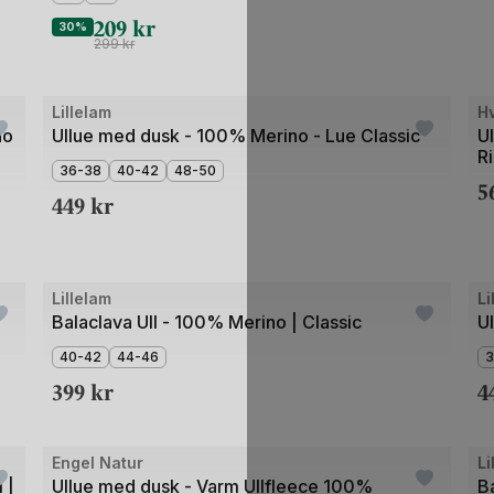
209
kr
30%
299
kr
+2
Bilde
Bil
Lillelam
H
1
1
no
Ullue med dusk - 100% Merino - Lue Classic
U
Ri
av
av
36-38
40-42
48-50
5
5
3
449
kr
+2
Bilde
Bil
Lillelam
Li
1
1
Balaclava Ull - 100% Merino | Classic
U
av
av
40-42
44-46
3
5
4
399
kr
4
Bil
Engel Natur
Li
1
 |
Ullue med dusk - Varm Ullfleece 100%
B