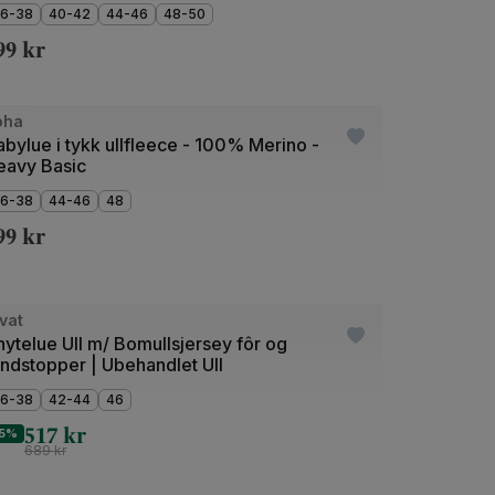
6-38
40-42
44-46
48-50
99
kr
de
oha
bylue i tykk ullfleece - 100% Merino -
eavy Basic
6-38
44-46
48
99
kr
+2
de
vat
utlet
ytelue Ull m/ Bomullsjersey fôr og
indstopper | Ubehandlet Ull
6-38
42-44
46
517
kr
5%
689
kr