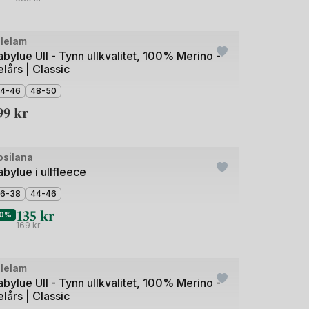
de
llelam
bylue Ull - Tynn ullkvalitet, 100% Merino -
lårs | Classic
4-46
48-50
99
kr
de
osilana
bylue i ullfleece
6-38
44-46
135
kr
0%
169
kr
de
llelam
bylue Ull - Tynn ullkvalitet, 100% Merino -
lårs | Classic