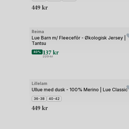
5
449
kr
Bilde
Reima
Outlet
1
Lue Barn m/ Fleecefôr - Økologisk Jersey |
Tantsu
av
137
kr
2
40%
229
kr
Bilde
Lillelam
1
Ullue med dusk - 100% Merino | Lue Classic
av
36-38
40-42
5
449
kr