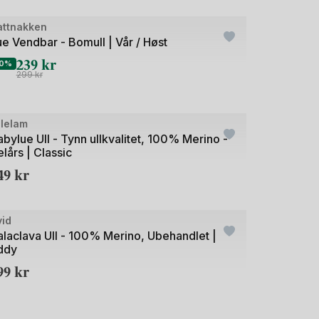
de
attnakken
utlet
e Vendbar - Bomull | Vår / Høst
239
kr
0%
299
kr
de
llelam
bylue Ull - Tynn ullkvalitet, 100% Merino -
lårs | Classic
49
kr
+7
de
vid
alaclava Ull - 100% Merino, Ubehandlet |
ddy
99
kr
+9