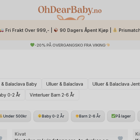
Fri Frakt Over 999,- |
90 Dagers Åpent Kjøp |
Prismatc
-20% PÅ OVERGANGSKO FRA VIKING
r & Balaclava Baby
Ulluer & Balaclava
Ulluer & Balaclava Jen
aby 0-2 År
Vinterluer Barn 2-6 År
Under 500kr
Baby 0-2 År
Barn 2-6 År
På lager
Bilde
Bil
Kivat
Ki