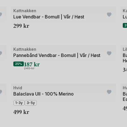
Bilde
Bil
Kattnakken
K
Outlet
O
1
1
Lue Vendbar - Bomull | Vår / Høst
Lu
av
av
299
kr
2
5
5
Bilde
Bil
Kattnakken
Li
Outlet
1
1
Pannebånd Vendbar - Bomull | Vår / Høst
Ba
He
av
av
187
kr
25%
3
5
3
249
kr
+2
+7
Bilde
Bil
Hvid
H
1
1
Balaclava Ull - 100% Merino
B
E
av
av
1-3y
3-5y
4
5
5
499
kr
+9