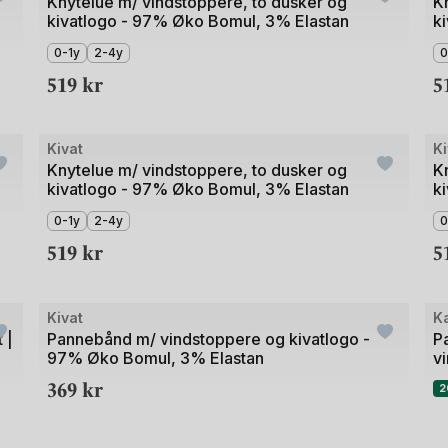
1
1
Knytelue m/ vindstoppere, to dusker og
K
kivatlogo - 97% Øko Bomul, 3% Elastan
k
av
av
4
4
0-1y
2-4y
0
519
kr
5
+1
Bilde
Bil
Kivat
Ki
1
1
Knytelue m/ vindstoppere, to dusker og
K
kivatlogo - 97% Øko Bomul, 3% Elastan
k
av
av
5
4
0-1y
2-4y
0
519
kr
5
Bilde
Bil
Kivat
K
O
1
1
 |
Pannebånd m/ vindstoppere og kivatlogo -
P
97% Øko Bomul, 3% Elastan
v
av
av
369
kr
4
3
2