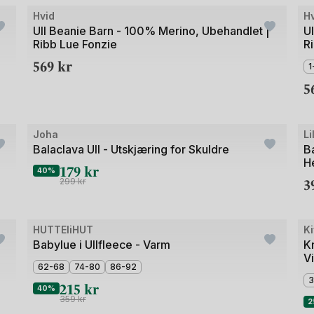
Bilde
Bil
Hvid
H
1
1
Ull Beanie Barn - 100% Merino, Ubehandlet |
U
Ribb Lue Fonzie
R
av
av
569
kr
3
3
1
5
+9
Bilde
Bil
Joha
Li
Outlet
1
1
Balaclava Ull - Utskjæring for Skuldre
Ba
He
av
av
179
kr
40%
3
5
4
299
kr
+9
Bilde
Bil
HUTTEliHUT
Ki
Outlet
O
1
1
Babylue i Ullfleece - Varm
Kn
V
av
av
62-68
74-80
86-92
3
5
3
215
kr
40%
359
kr
2