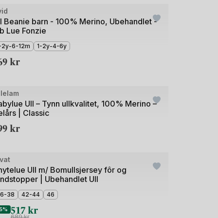
de
vid
ll Beanie barn - 100% Merino, Ubehandlet -
ib Lue Fonzie
-2y-6-12m
1-2y-4-6y
69
kr
de
llelam
bylue Ull – Tynn ullkvalitet, 100% Merino –
lårs | Classic
99
kr
+2
de
vat
utlet
ytelue Ull m/ Bomullsjersey fôr og
indstopper | Ubehandlet Ull
6-38
42-44
46
517
kr
5%
689
kr