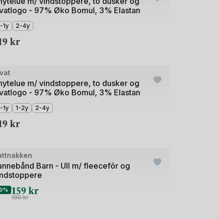
nytelue m/ vindstoppere, to dusker og
ivatlogo - 97% Øko Bomul, 3% Elastan
-1y
2-4y
19
kr
de
vat
nytelue m/ vindstoppere, to dusker og
ivatlogo - 97% Øko Bomul, 3% Elastan
-1y
1-2y
2-4y
19
kr
de
attnakken
utlet
annebånd Barn - Ull m/ fleecefôr og
indstoppere
159
kr
0%
199
kr