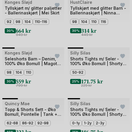
Bilde
Bilde
Konges Sløjd
Outlet
HustClaire
Outlet
1
1
Tyllskjørt m/ glitter paljetter
Tyllskjørt med glitter Barn -
- Ballerinaskjørt | Mei Skirt
Ballerinaskjørt | Ninna
av
av
Tulle
3
92
98
104
110-116
3
98
104
110
116
664
kr
314
kr
30%
30%
949
kr
449
kr
+2
Bilde
Bilde
Konges Sløjd
Outlet
Silly Silas
1
1
Seleshorts Barn – Denim,
Shorts Tights m/ Seler -
100% Øko Bomull | Magot
100% Øko Bomull | Shorty
av
av
Overalls GOTS
Tights Rib
5
98
104
110
4
50-92
559
kr
171.75
kr
30%
25%
799
kr
229
kr
+3
Bilde
Bilde
Quincy Mae
Outlet
Silly Silas
1
1
Topp & Shorts Sett - Øko
Shorts Tights m/ Seler -
Bomull, Pointelle | Tank +
100% Øko Bomull | Shorty
av
av
Shortie Set
Tights Rib
4
62-68
86-92
92-98
5
0-1y
1-2y
2-3y
323
kr
186.75
kr