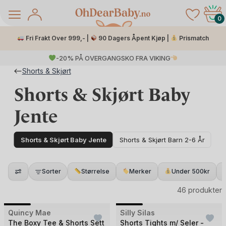
Skip
to
0
content
Fri Frakt Over 999,- |
90 Dagers Åpent Kjøp |
Prismatch
-20% PÅ OVERGANGSKO FRA VIKING
Shorts & Skjørt
Shorts & Skjørt Baby
Jente
Shorts & Skjørt Baby Jente
Shorts & Skjørt Barn 2-6 År
å Salg
Sorter
Størrelse
Merker
Under 500kr
46 produkter
+2
Bilde
Bilde
Quincy Mae
Outlet
Silly Silas
1
1
The Boxy Tee & Shorts Sett
Shorts Tights m/ Seler -