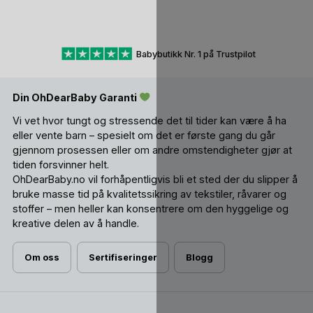
Babybutikk Nr. 1 på Trustpilot
Din OhDearBaby Garanti
Vi vet hvor tungt og stressende det til tider kan være å ha
eller vente barn – spesielt om det er første gang du går
gjennom prosessen eller om andre omstendigheter gjør at
tiden forsvinner helt.
OhDearBaby.no vil forhåpentligvis bli et sted der du slipper å
bruke masse tid på kvalitetssikring av tekstiler, råvarer og
stoffer – men heller kan konsentrere om den hyggelige og
kreative delen av å handle.
Om oss
Sertifiseringer
Blogg