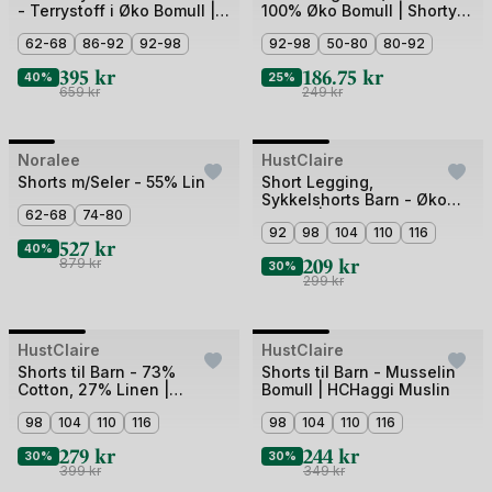
- Terrystoff i Øko Bomull |
100% Øko Bomull | Shorty
av
av
Spongy Play Set
Tights Rib
4
62-68
86-92
92-98
4
92-98
50-80
80-92
395
kr
186.75
kr
40%
25%
659
kr
249
kr
Bilde
Bilde
Noralee
Outlet
HustClaire
Outlet
1
1
Shorts m/Seler - 55% Lin
Short Legging,
Sykkelshorts Barn - Øko
av
av
62-68
74-80
Bomull | HCLilian Blooming
5
3
92
98
104
110
116
527
kr
40%
209
kr
879
kr
30%
299
kr
Bilde
Bilde
HustClaire
Outlet
HustClaire
Outlet
1
1
Shorts til Barn - 73%
Shorts til Barn - Musselin
Cotton, 27% Linen |
Bomull | HCHaggi Muslin
av
av
HCThure Linen
3
98
104
110
116
3
98
104
110
116
279
kr
244
kr
30%
30%
399
kr
349
kr