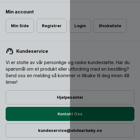
Min account
Min Side
Registrer
Login
Ønskeliste
Kundeservice
Vi er stolte av vår personlige og raske kundestøtte. Har du
spørsmål om et produkt eller utfordring med en bestilling?
Send oss ​​en melding så kommer vi tilbake til deg innen 48
timer!
Hjelpesenter
Kontakt Oss
kundeservice@ohdearbaby.no