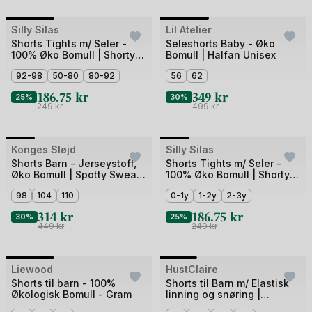
+2
Bilde
Bilde
Silly Silas
Lil Atelier
Outlet
1
1
Shorts Tights m/ Seler -
Seleshorts Baby - Øko
100% Øko Bomull | Shorty
Bomull | Halfan Unisex
av
av
Tights Rib
3
92-98
50-80
80-92
3
56
62
186.75
kr
349
kr
25%
30%
249
kr
499
kr
+3
Bilde
Bilde
Konges Sløjd
Outlet
Silly Silas
1
1
Shorts Barn - Jerseystoff,
Shorts Tights m/ Seler -
Øko Bomull | Spotty Sweat
100% Øko Bomull | Shorty
av
av
Short
Tights Rib
5
98
104
110
5
0-1y
1-2y
2-3y
314
kr
186.75
kr
30%
25%
449
kr
249
kr
Bilde
Bilde
Liewood
Outlet
HustClaire
Outlet
1
1
Shorts til barn - 100%
Shorts til Barn m/ Elastisk
Økologisk Bomull - Gram
linning og snøring |
av
av
HCHans Soft denim