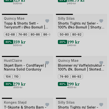
40%
25%
539
kr
249
kr
+2
Bilde
Bilde
Quincy Mae
Outlet
Silly Silas
1
1
Topp & Shorts Sett -
Shorts Tights m/ Seler -
Terrystoff i Øko Bomull |
100% Øko Bomull | Shorty
av
av
Terry Tank + Short Set
Tights Rib
2
62-68
74-80
80-86
86-92
3
92-98
50-80
80-92
359
kr
199
kr
40%
20%
599
kr
249
kr
Bilde
Bilde
HustClaire
Outlet
Quincy Mae
Outlet
1
1
Skjørt Barn - Cordfløyel |
Blommer m/ Vaffelstruktur -
Nanna Solid Corduroy
100% Øk. Bomull | Skirted
av
av
Bloomer
3
104
110
2
74-80
86-92
279
kr
299
kr
30%
40%
399
kr
499
kr
+2
Bilde
Bilde
Konges Sløjd
Outlet
Silly Silas
1
1
T-Skjorte & Shorts Barn -
Shorts Tights m/ Seler -