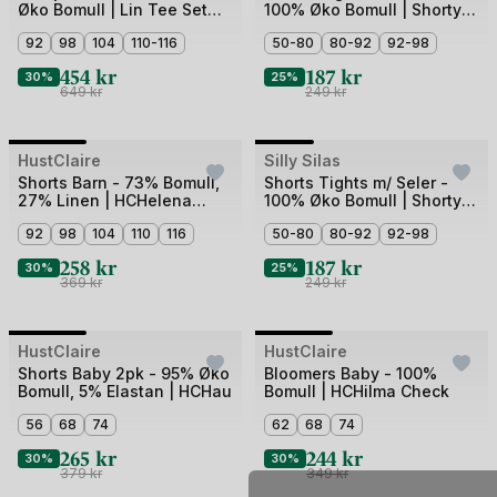
Øko Bomull | Lin Tee Set
100% Øko Bomull | Shorty
av
av
GOTS
Tights Rib
5
92
98
104
110-116
5
50-80
80-92
92-98
454
kr
187
kr
30%
25%
649
kr
249
kr
+2
Bilde
Bilde
HustClaire
Outlet
Silly Silas
1
1
Shorts Barn - 73% Bomull,
Shorts Tights m/ Seler -
27% Linen | HCHelena
100% Øko Bomull | Shorty
av
av
Hello
Tights Rib
3
92
98
104
110
116
4
50-80
80-92
92-98
258
kr
187
kr
30%
25%
369
kr
249
kr
Bilde
Bilde
HustClaire
Outlet
HustClaire
Outlet
1
1
Shorts Baby 2pk - 95% Øko
Bloomers Baby - 100%
Bomull, 5% Elastan | HCHau
Bomull | HCHilma Check
av
av
3
56
68
74
3
62
68
74
265
kr
244
kr
30%
30%
379
kr
349
kr