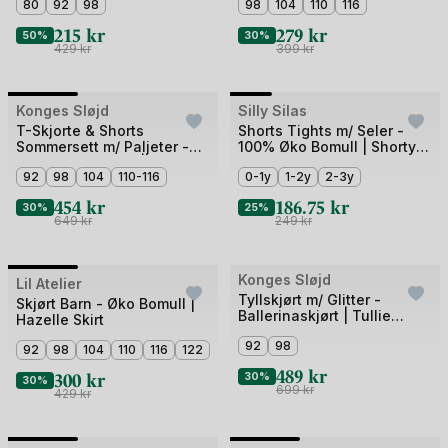
3
80
92
98
4
98
104
110
116
215
kr
279
kr
50%
30%
429
kr
399
kr
+2
Bilde
Bilde
Konges Sløjd
Outlet
Silly Silas
1
1
T-Skjorte & Shorts
Shorts Tights m/ Seler -
Sommersett m/ Paljeter -
100% Øko Bomull | Shorty
av
av
100% Øko Bomull | Famo
Tights Rib
3
92
98
104
110-116
5
0-1y
1-2y
2-3y
Puff Set
454
kr
186.75
kr
30%
25%
649
kr
249
kr
Bilde
Konges Sløjd
Lil Atelier
Outlet
Outlet
Tyllskjørt m/ Glitter -
1
Skjørt Barn - Øko Bomull |
Ballerinaskjørt | Tullie
Hazelle Skirt
av
Smock Skirt
92
98
3
92
98
104
110
116
122
489
kr
300
kr
30%
30%
699
kr
429
kr