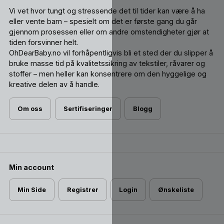
Vi vet hvor tungt og stressende det til tider kan være å ha
eller vente barn – spesielt om det er første gang du går
gjennom prosessen eller om andre omstendigheter gjør at
tiden forsvinner helt.
OhDearBaby.no vil forhåpentligvis bli et sted der du slipper å
bruke masse tid på kvalitetssikring av tekstiler, råvarer og
stoffer – men heller kan konsentrere om den hyggelige og
kreative delen av å handle.
Om oss
Sertifiseringer
Blogg
Min account
Min Side
Registrer
Login
Ønskeliste