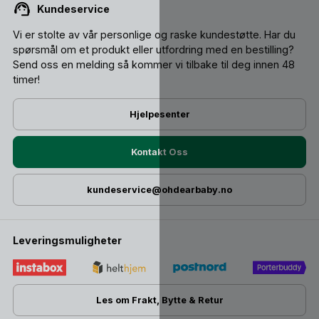
Kundeservice
Vi er stolte av vår personlige og raske kundestøtte. Har du
spørsmål om et produkt eller utfordring med en bestilling?
Send oss ​​en melding så kommer vi tilbake til deg innen 48
timer!
Hjelpesenter
Kontakt Oss
kundeservice@ohdearbaby.no
Leveringsmuligheter
Les om Frakt, Bytte & Retur