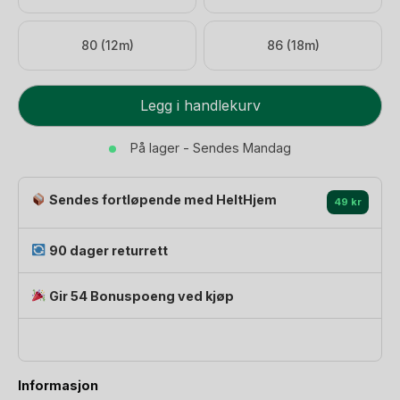
80 (12m)
86 (18m)
3pk.
Legg i handlekurv
Body
m/
På lager - Sendes Mandag
Konvolutt
Hals
Sendes fortløpende med HeltHjem
-
49 kr
100%
Øko
90 dager returrett
Bomull
|
Gir 54 Bonuspoeng ved kjøp
Fio
Body
-
Gavepakke
Informasjon
antall