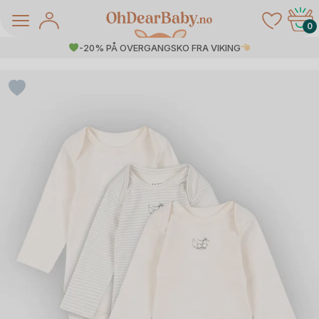
Skip
to
0
content
-20% PÅ OVERGANGSKO FRA VIKING
å Salg