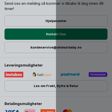
Send oss ​​en melding så kommer vi tilbake til deg innen 48
timer!
Hjelpesenter
Kontakt Oss
kundeservice@ohdearbaby.no
Leveringsmuligheter
Les om Frakt, Bytte & Retur
Betalingsmuligheter