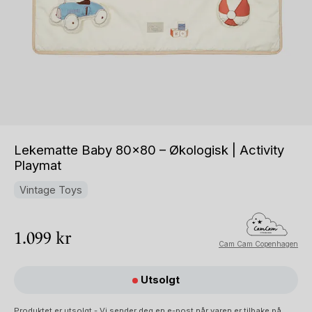
Lekematte Baby 80×80 – Økologisk | Activity
Playmat
Vintage Toys
1.099
kr
Cam Cam Copenhagen
Utsolgt
Produktet er utsolgt - Vi sender deg en e-post når varen er tilbake på