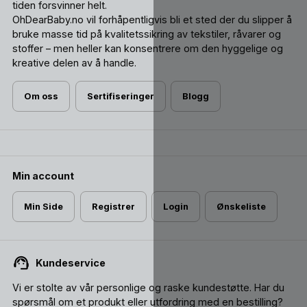
tiden forsvinner helt.
OhDearBaby.no vil forhåpentligvis bli et sted der du slipper å
bruke masse tid på kvalitetssikring av tekstiler, råvarer og
stoffer – men heller kan konsentrere om den hyggelige og
kreative delen av å handle.
Om oss
Sertifiseringer
Blogg
Min account
Min Side
Registrer
Login
Ønskeliste
Kundeservice
Vi er stolte av vår personlige og raske kundestøtte. Har du
spørsmål om et produkt eller utfordring med en bestilling?