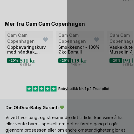
Mer fra Cam Cam Copenhagen
Cam Cam
Cam Cam
Cam Cam
Copenhagen
Copenhagen
Copenhag
Oppbevaringskurv
Smokkesnor - 100%
Vaskeklute
med håndtak,
Øko Bomull
Musselin 4
32x23cm –
Økologisk |
511
kr
119
kr
191
-20%
-20%
-20%
Økologisk | Diaper
Gasskluter
639
kr
149
kr
239
kr
Caddy
Babybutikk Nr. 1 på Trustpilot
Din OhDearBaby Garanti
Vi vet hvor tungt og stressende det til tider kan være å ha
eller vente barn – spesielt om det er første gang du går
gjennom prosessen eller om andre omstendigheter gjør at