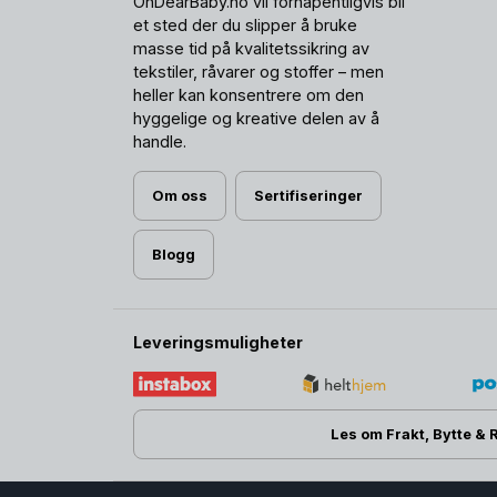
OhDearBaby.no vil forhåpentligvis bli
et sted der du slipper å bruke
masse tid på kvalitetssikring av
tekstiler, råvarer og stoffer – men
heller kan konsentrere om den
hyggelige og kreative delen av å
handle.
Om oss
Sertifiseringer
Blogg
Leveringsmuligheter
Les om Frakt, Bytte & 