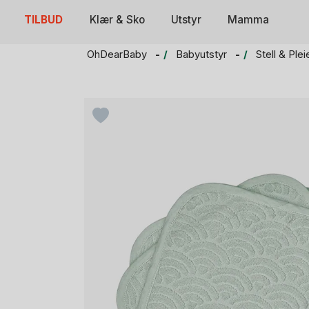
Skip
TILBUD
Klær & Sko
Utstyr
Mamma
to
content
OhDearBaby
Babyutstyr
Stell & Plei