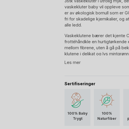
3stk vaskekluter i utrolig myk, d
vaskekluter baby vil oppleve s
er av økologisk bomull som er GOT
fri for skadelige kjemikalier, og
alle ledd.
Vaskeklutene bærer det kjente 
frottéhåndkle en hurtigtørkende 
mellom fibrene, uten å gå på bek
klutene i delikat og lys mintgrønn
Les mer
Cam Cam Copenhagen vaskeklut
Sertifiseringer
100% Baby
100%
Trygt
Naturfiber