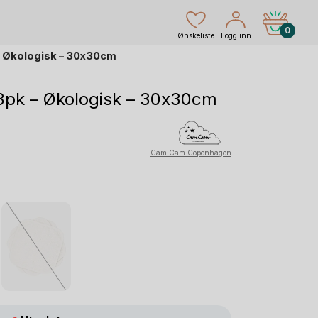
0
Ønskeliste
Logg inn
– Økologisk – 30x30cm
 3pk – Økologisk – 30x30cm
åværende
is
Cam Cam Copenhagen
:
3,20 kr.