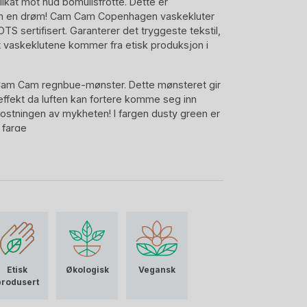
elikat mot hud bomullsfrotté. Dette er
om en drøm! Cam Cam Copenhagen vaskekluter
S sertifisert. Garanterer det tryggeste tekstil,
 at vaskeklutene kommer fra etisk produksjon i
Cam Cam regnbue-mønster. Dette mønsteret gir
effekt da luften kan fortere komme seg inn
ostningen av mykheten! I fargen dusty green er
 farge
 måler 30×30 cm.
Etisk
Økologisk
Vegansk
produsert