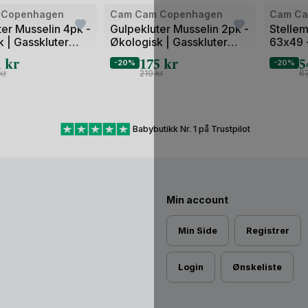
 Copenhagen
Cam Cam Copenhagen
Cam Ca
er Musselin 4pk -
Gulpekluter Musselin 2pk -
Stellem
 | Gasskluter
Økologisk | Gasskluter
63x49 
70x70
1
kr
175
kr
5
-20%
-20%
kr
219
kr
6
Babybutikk Nr. 1 på Trustpilot
Min account
Min Side
Registrer
Login
Ønskeliste