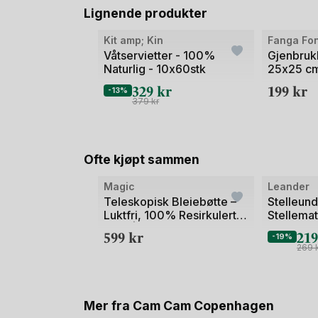
Lignende produkter
Kit amp; Kin
Fanga Fo
Våtservietter - 100%
Gjenbruk
Naturlig - 10x60stk
25x25 cm
Bomullsfr
329
kr
199
kr
-13%
Terry Cl
379
kr
Ofte kjøpt sammen
Magic
Leander
Teleskopisk Bleiebøtte –
Stelleund
Luktfri, 100% Resirkulert
Stellemat
Plast | Heka M
599
kr
21
-19%
269
Mer fra Cam Cam Copenhagen