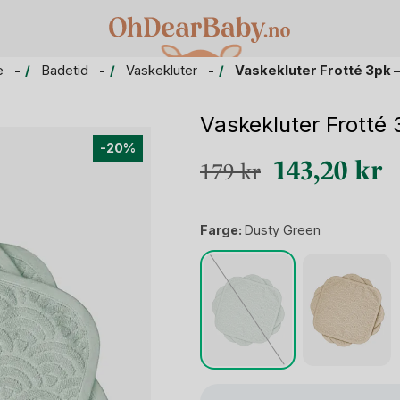
e
Badetid
Vaskekluter
Vaskekluter Frotté 3pk 
Vaskekluter Frotté
-20%
Opprinnelig
N
143,20
kr
179
kr
pris
pr
var:
er
Farge:
Dusty Green
179 kr.
14