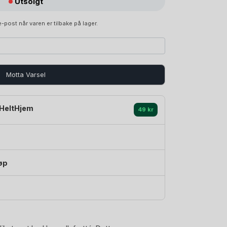
Utsolgt
-post når varen er tilbake på lager.
Motta Varsel
HeltHjem
49 kr
øp