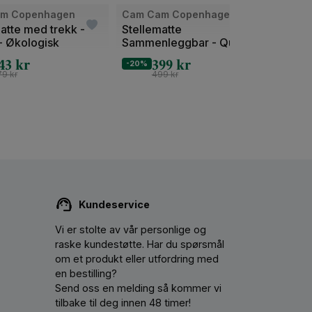
m Copenhagen
Cam Cam Copenhagen
Cam 
atte med trekk -
Stellematte
Gulpe
- Økologisk
Sammenleggbar - Qulitet -
Økolo
Økologisk
70x7
43
kr
399
kr
-20%
-20%
79
kr
499
kr
Kundeservice
Vi er stolte av vår personlige og
raske kundestøtte. Har du spørsmål
om et produkt eller utfordring med
en bestilling?
Send oss ​​en melding så kommer vi
tilbake til deg innen 48 timer!