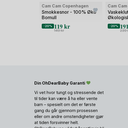
Cam Cam Copenhagen
Cam Cam
Smokkesnor - 100% Øko
Vaskeklut
Bomull
Økologisk
30x30
119
kr
19
-20%
-20%
149
kr
239
Din OhDearBaby Garanti
Vi vet hvor tungt og stressende det
til tider kan være å ha eller vente
barn – spesielt om det er første
gang du går gjennom prosessen
eller om andre omstendigheter gjør
at tiden forsvinner helt.