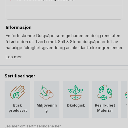
Informasjon
En forfriskende Dusjsåpe som gir huden en deilig rens uten
å tørke den ut. Tvert i mot. Salt & Stone dusjsåpe er full av
naturlige fuktighetsgivende og anioksidant-rike ingredienser.
Botaniske ingredienser fra land og vann.
Les mer
Dusjsåpen er i gel form, og er svært mild mot huden. Renser
uten å fjerne hudens naturlige oljer. Etterlater huden ren,
Sertifiseringer
myk og hydrert. Selv om den er mild, vil denne dusjsåpen
mest sannsynligvis svi om du får den i øynene. Dette
grunnet inneholdet av eteriske oljer som Vetiver. Anbefales
dermed ikke som ansiktsrens.
Salt & Stone Dusjsåpe er fri for parabener, sulfater og
Etisk
Miljøvennli
Økologisk
Resirkulert
ftalater. Salt & Stone er et merke som startet av og for
produsert
g
Material
friluftsglade mennesker. Ingen av ingrediensene er
miljøskadelige. Beholderen er også miljøvennlig, laget av
Les mer om sertifiseringene her.