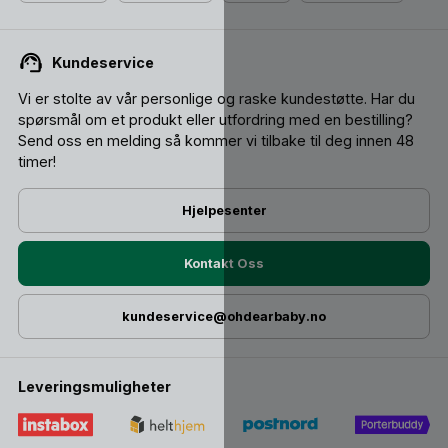
Kundeservice
Vi er stolte av vår personlige og raske kundestøtte. Har du
spørsmål om et produkt eller utfordring med en bestilling?
Send oss ​​en melding så kommer vi tilbake til deg innen 48
timer!
Hjelpesenter
Kontakt Oss
kundeservice@ohdearbaby.no
Leveringsmuligheter