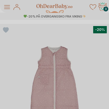
Skip
to
0
content
-20% PÅ OVERGANGSKO FRA VIKING
-20%
å Salg