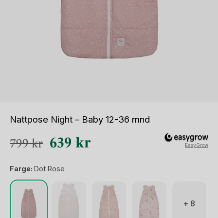
Nattpose Night – Baby 12-36 mnd
Opprinnelig
Nåværende
639
kr
799
kr
EasyGrow
pris
pris
Farge:
Dot Rose
var:
er:
799 kr.
639 kr.
+ 8