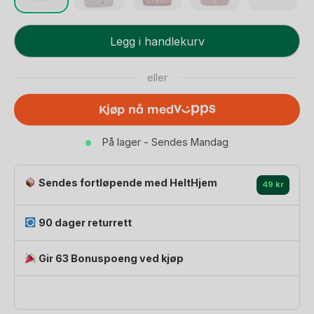
Nattpose
Legg i handlekurv
Night
-
eller
Baby
12-
Kjøp nå med
36
mnd
På lager - Sendes Mandag
antall
Sendes fortløpende med HeltHjem
49 kr
90 dager returrett
Gir 63 Bonuspoeng ved kjøp