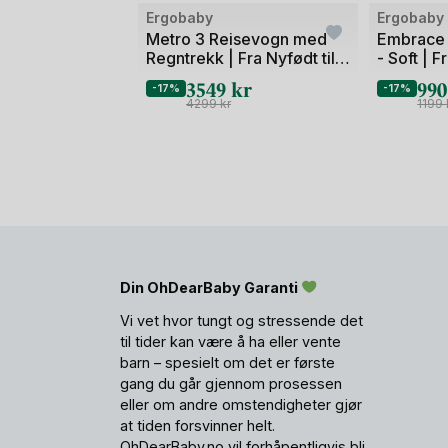
Bilde
Bilde
Ergobaby
Ergobaby
1
1
Metro 3 Reisevogn med
Embrace 
Regntrekk | Fra Nyfødt til
- Soft | 
av
av
22 kg/4 år - NYHET
0-1år
3549
kr
99
2
2
-17%
-17%
4299
kr
1199
Din OhDearBaby Garanti
Vi vet hvor tungt og stressende det
til tider kan være å ha eller vente
barn – spesielt om det er første
gang du går gjennom prosessen
eller om andre omstendigheter gjør
at tiden forsvinner helt.
OhDearBaby.no vil forhåpentligvis bli