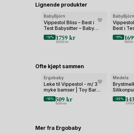
Lignende produkter
Bilde
Bilde
BabyBjörn
BabyBjör
1
1
Vippestol Bliss – Best i
Vippestol
Test Babysitter – Baby
Best i Te
av
av
Bouncer 0-2år
Baby 0-2å
1759
kr
16
2
2
-12%
-11%
Woven/J
1999
kr
1899
Ofte kjøpt sammen
Bilde
Bilde
Ergobaby
Medela
1
1
Leke til Vippestol - m/ 3
Brystmel
myke bamser | Toy Bar
Silikonpu
av
av
Ocean Wonders
sikret | M
509
kr
14
2
2
-15%
-20%
599
kr
179
Mer fra Ergobaby