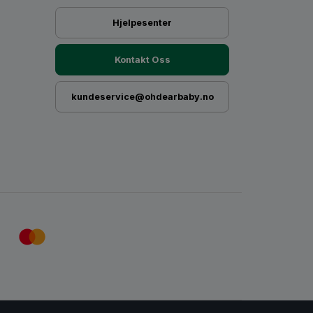
Hjelpesenter
Kontakt Oss
kundeservice@ohdearbaby.no
obaby ErgoPromise
t som varer.
Les mer her
, for å se detaljene på