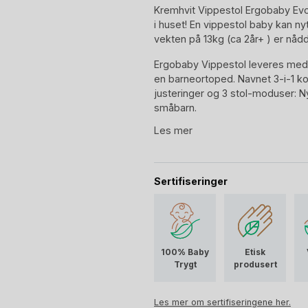
Kremhvit Vippestol Ergobaby Evo
i huset! En vippestol baby kan nyt
vekten på 13kg (ca 2år+ ) er nådd
Ergobaby Vippestol leveres med
en barneortoped. Navnet 3-i-1 ko
justeringer og 3 stol-moduser: N
småbarn.
Les mer
Sertifiseringer
100% Baby
Etisk
Trygt
produsert
Les mer om sertifiseringene her.