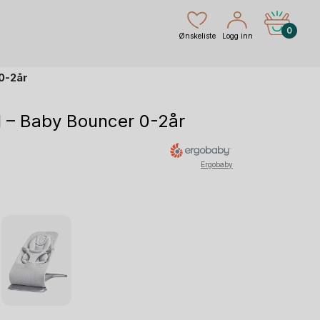
0
Ønskeliste
Logg inn
 0-2år
1 – Baby Bouncer 0-2år
g
åværende
Ergobaby
ris
r:
.999 kr.