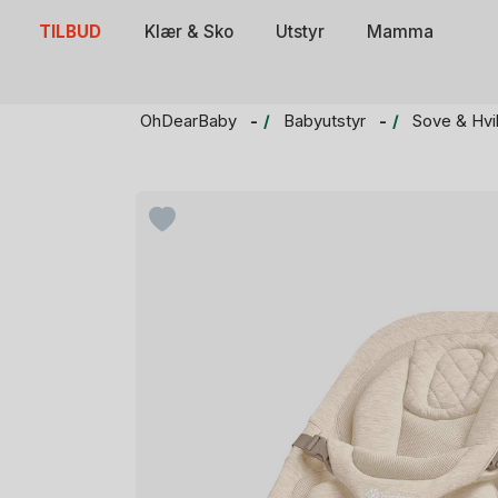
Skip
TILBUD
Klær & Sko
Utstyr
Mamma
to
content
OhDearBaby
Babyutstyr
Sove & Hvi