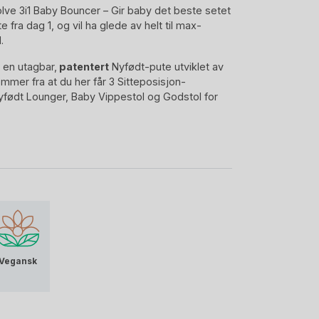
lve 3i1 Baby Bouncer – Gir baby det beste setet
e fra dag 1, og vil ha glede av helt til max-
.
 en utagbar,
patentert
Nyfødt-pute utviklet av
mmer fra at du her får 3 Sitteposisjon-
yfødt Lounger, Baby Vippestol og Godstol for
Vegansk