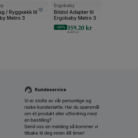
Bilde
Bilde
by
Ergobaby
Ergob
1
1
g / Ryggsekk til
Bilstol Adapter til
Metro
by Metro 3
Ergobaby Metro 3
Reise
av
av
Kompa
359.20
kr
2
2
-20%
-10%
Nyfød
449
kr
ldre og barn.
at Ergobaby Vippestol er utrolig stabil og
r utmerket, enkel i alt av justeringer, baby elsker
Kundeservice
n beroligende effekten.
Vi er stolte av vår personlige og
raske kundestøtte. Har du spørsmål
om et produkt eller utfordring med
tt å ta av og vaske
en bestilling?
Send oss ​​en melding så kommer vi
tilbake til deg innen 48 timer!