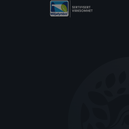
“Kjøp”, Bli med oss videre hvor vi går igjennom
kommer med en Patentert
r inkluderer en patentert nyfødt pute for å gi
oftene. Puten er designet i samarbeid med
 for å gi den beste Ergonomiske støtten for
ode syndrom.