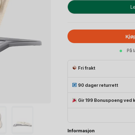
Vippestol
Le
Evolve
3i1
-
Baby
Kjø
Bouncer
0-
På 
2år
antall
Fri frakt
90 dager returrett
Gir 199 Bonuspoeng ved 
Informasjon