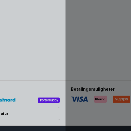
Betalingsmuligheter
Livstisgaranti med Erg
Ergobaby garanterer deg kvalite
Retur
denne livstidsgarantien.