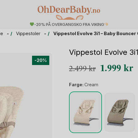
-20% PÅ OVERGANGSKO FRA VIKING
le
Vippestoler
Vippestol Evolve 3i1 – Baby Bouncer
Vippestol Evolve 3i
-20%
Opprinneli
N
1.999
kr
2.499
kr
pris
p
Farge:
Cream
var:
e
2.499 kr.
1