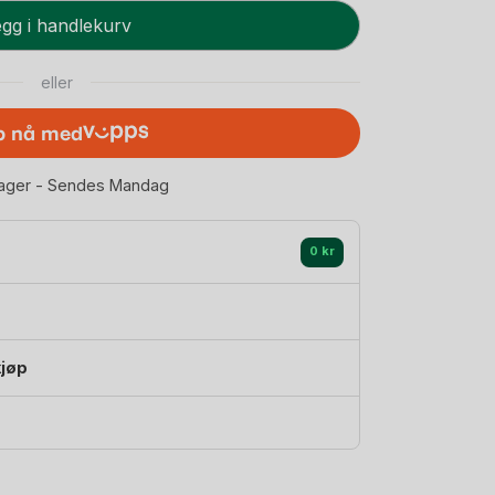
gg i handlekurv
eller
p nå med
lager - Sendes Mandag
0 kr
kjøp