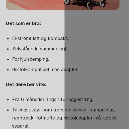
Det som er bra:
Ekstremt lett og kompakt.
Selvstående sammenlagt.
Forhjulsdemping.
Bilstolkompatibel med adapter.
Det dere bør vite:
Fra 6 måneder. Ingen full liggestilling.
Tilleggsutstyr som transportveske, bumperbar,
regntrekk, fotmuffe og bilstoladapter må kjøpes
separat.