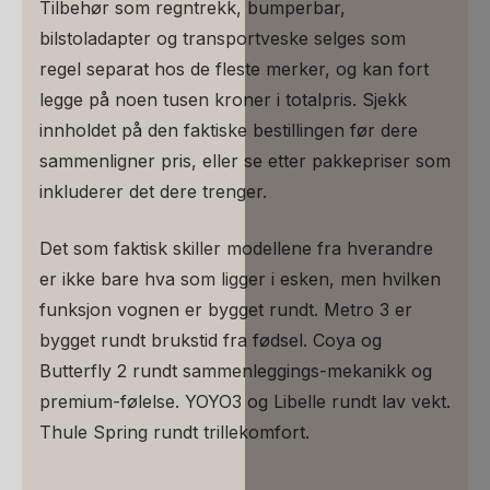
Tilbehør som regntrekk, bumperbar,
bilstoladapter og transportveske selges som
regel separat hos de fleste merker, og kan fort
legge på noen tusen kroner i totalpris. Sjekk
innholdet på den faktiske bestillingen før dere
sammenligner pris, eller se etter pakkepriser som
inkluderer det dere trenger.
Det som faktisk skiller modellene fra hverandre
er ikke bare hva som ligger i esken, men hvilken
funksjon vognen er bygget rundt. Metro 3 er
bygget rundt brukstid fra fødsel. Coya og
Butterfly 2 rundt sammenleggings-mekanikk og
premium-følelse. YOYO3 og Libelle rundt lav vekt.
Thule Spring rundt trillekomfort.