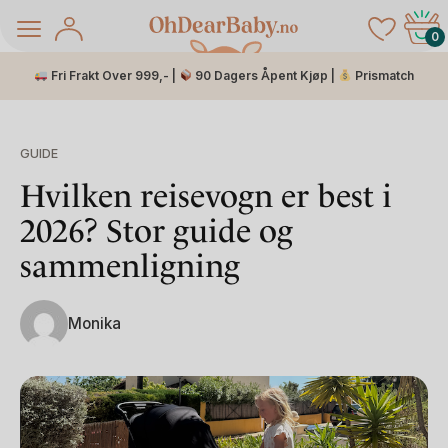
Skip
to
0
content
Fri Frakt Over 999,- |
90 Dagers Åpent Kjøp |
Prismatch
GUIDE
Hvilken reisevogn er best i
2026? Stor guide og
sammenligning
Monika
å Salg