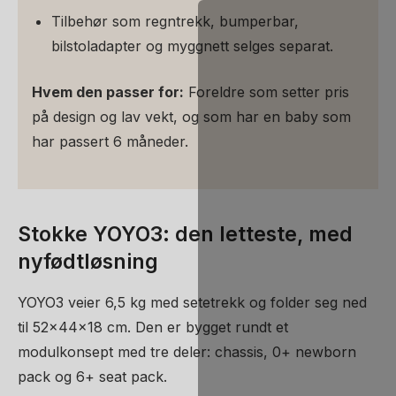
Tilbehør som regntrekk, bumperbar,
bilstoladapter og myggnett selges separat.
Hvem den passer for:
Foreldre som setter pris
på design og lav vekt, og som har en baby som
har passert 6 måneder.
Stokke YOYO3: den letteste, med
nyfødtløsning
YOYO3 veier 6,5 kg med setetrekk og folder seg ned
til 52x44x18 cm. Den er bygget rundt et
modulkonsept med tre deler: chassis, 0+ newborn
pack og 6+ seat pack.