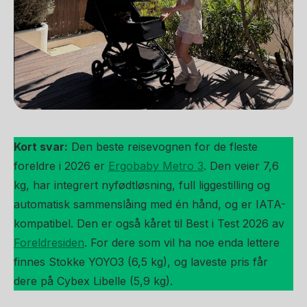
Kort svar:
Den beste reisevognen for de fleste
foreldre i 2026 er
Ergobaby Metro 3
. Den veier 7,6
kg, har integrert nyfødtløsning, full liggestilling og
automatisk sammenslåing med én hånd, og er IATA-
kompatibel. Den er også kåret til Best i Test 2026 av
Foreldresiden
. For dere som vil ha noe enda lettere
finnes Stokke YOYO3 (6,5 kg), og laveste pris får
dere på Cybex Libelle (5,9 kg).