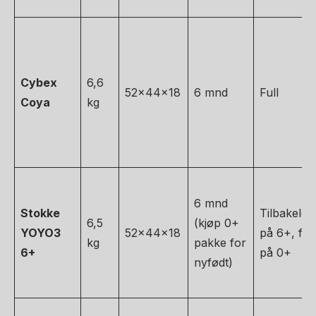
Cybex
6,6
52x44x18
6 mnd
Full
Coya
kg
6 mnd
Stokke
Tilbakelen
6,5
(kjøp 0+
YOYO3
52x44x18
på 6+, full
kg
pakke for
6+
på 0+
nyfødt)