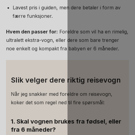
Lavest pris i guiden, men dere betaler i form av
færre funksjoner.
Hvem den passer for:
Foreldre som vil ha en rimelig,
ultralett ekstra-vogn, eller dere som bare trenger
noe enkelt og kompakt fra babyen er 6 måneder.
Slik velger dere riktig reisevogn
Når jeg snakker med foreldre om reisevogn,
koker det som regel ned til fire spørsmål:
1. Skal vognen brukes fra fødsel, eller
fra 6 måneder?