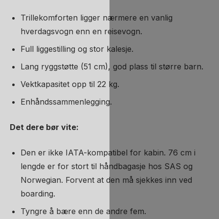
Trillekomforten ligger nærmere en vanlig
hverdagsvogn enn en reisevogn.
Full liggestilling og stor kalesje.
Lang ryggstøtte (51 cm), god plass til større barn.
Vektkapasitet opp til 22 kg.
Enhåndssammenlegging.
Det dere bør vite:
Den er ikke IATA-kompatibel for kabin. 76 cm i
lengde er for stort til håndbagasje hos SAS og
Norwegian. Forvent at den må sjekkes inn ved
boarding.
Tyngre å bære enn de andre fem.