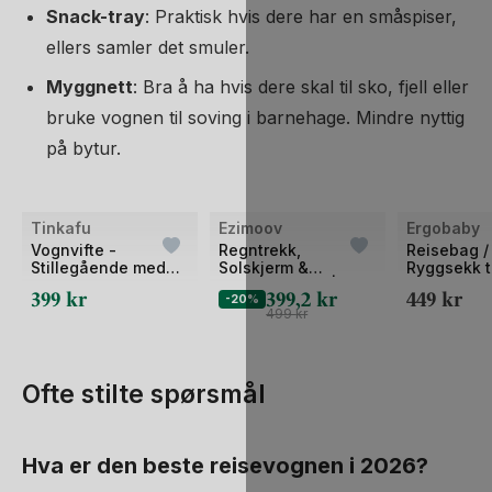
Snack-tray
: Praktisk hvis dere har en småspiser,
ellers samler det smuler.
Myggnett
: Bra å ha hvis dere skal til sko, fjell eller
bruke vognen til soving i barnehage. Mindre nyttig
på bytur.
Tinkafu
Ezimoov
Ergobaby
OhDearBaby Pris
Vognvifte -
Regntrekk,
Reisebag /
Stillegående med
Solskjerm &
Ryggsekk t
LED-lys - Oppladbar
Myggnett 3in1 | Rain
Ergobaby M
399
kr
399,2
kr
449
kr
-20%
Cover Stroller
499
kr
Ofte stilte spørsmål
Hva er den beste reisevognen i 2026?