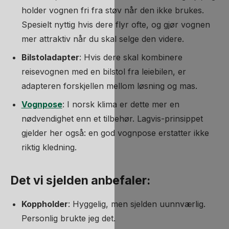
holder vognen fri fra støv når den ikke brukes.
Spesielt nyttig hvis dere flyr ofte, og gjør vognen
mer attraktiv når du skal selge den videre.
Bilstoladapter
: Hvis dere skal kombinere
reisevognen med en bilstol fra leiebilen, er
adapteren forskjellen mellom løsning og mas.
Vognpose
: I norsk klima er dette mer en
nødvendighet enn et tilbehør. Lagvis-prinsippet
gjelder her også: en god vognpose erstatter ikke
riktig kledning.
Det vi sjelden anbefaler:
Koppholder
: Hyggelig, men sjelden uunnværlig.
Personlig brukte jeg det.