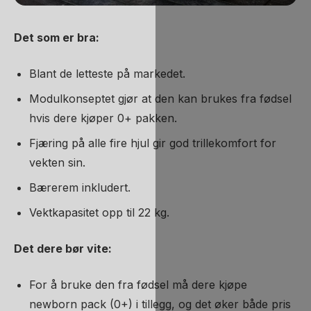
Det som er bra:
Blant de letteste på markedet.
Modulkonseptet gjør at den kan brukes fra fødsel
hvis dere kjøper 0+ pakken.
Fjæring på alle fire hjul gir god trillekomfort for
vekten sin.
Bærerem inkludert.
Vektkapasitet opp til 22 kg.
Det dere bør vite:
For å bruke den fra fødsel må dere kjøpe
newborn pack (0+) i tillegg, og det øker både pris