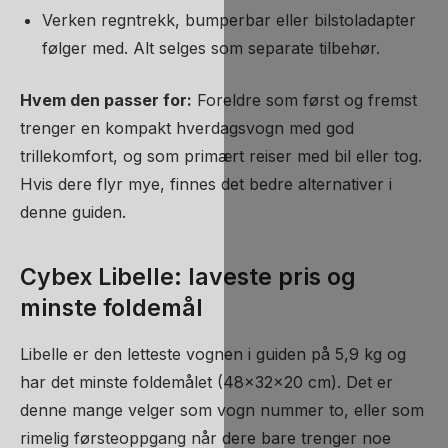
Verken regntrekk, bumperbar eller bilstoladapter
følger med. Alt selges som separate tilbehør.
Hvem den passer for:
Foreldre som først og fremst
trenger en kompakt hverdagsvogn med god
trillekomfort, og som primært reiser med bil eller tog.
Hvis dere flyr mye, finnes det bedre alternativer i
denne guiden.
Cybex Libelle: laveste pris og
minste foldemål
Libelle er den letteste vognen i guiden på 5,9 kg og
har det minste foldemålet (48x32x20 cm). Det er
denne mange velger som vogn nummer to, eller som
rimelig førsteoppgang når dere bare trenger noe