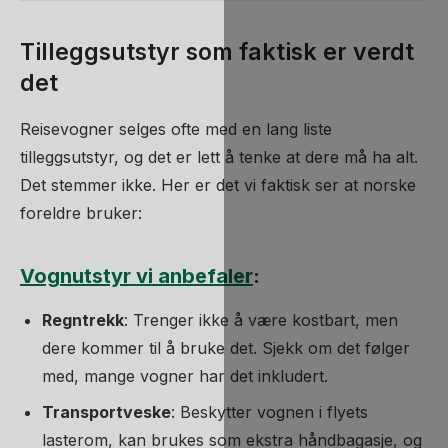
Tilleggsutstyr som faktisk er verdt
det
Reisevogner selges ofte med en lang liste
tilleggsutstyr, og det er lett å tenke at dere må ha alt.
Det stemmer ikke. Her er det vi faktisk ser at norske
foreldre bruker:
Vognutstyr vi anbefaler
:
Regntrekk
: Trenger ikke å være kostbart, men
dere kommer til å bruke det. Sjekk om det følger
med, mange vogner har det inkludert.
Transportveske
: Beskytter vognen i flyets
lasterom, kan brukes som ekstra håndbagasje, og