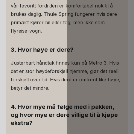
vår favoritt fordi den er komfortabel nok til å
brukes daglig. Thule Spring fungerer hvis dere
primært kjører bil eller tog, men ikke som
flyreise-vogn.
3. Hvor høye er dere?
Justerbart håndtak finnes kun på Metro 3. Hvis
det er stor høydeforskjell hjemme, gjør det reell
forskjell over tid. Hvis dere er omtrent like høye,
betyr det mindre.
4. Hvor mye må følge med i pakken,
og hvor mye er dere villige til å kjøpe
ekstra?