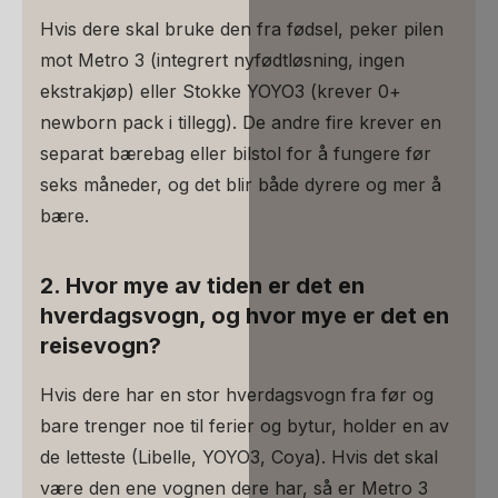
Hvis dere skal bruke den fra fødsel, peker pilen
mot Metro 3 (integrert nyfødtløsning, ingen
ekstrakjøp) eller Stokke YOYO3 (krever 0+
newborn pack i tillegg). De andre fire krever en
separat bærebag eller bilstol for å fungere før
seks måneder, og det blir både dyrere og mer å
bære.
2. Hvor mye av tiden er det en
hverdagsvogn, og hvor mye er det en
reisevogn?
Hvis dere har en stor hverdagsvogn fra før og
bare trenger noe til ferier og bytur, holder en av
de letteste (Libelle, YOYO3, Coya). Hvis det skal
være den ene vognen dere har, så er Metro 3