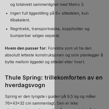
og totalvekt sammenlignet med Metro 3.
Ingen full liggestilling på 6+ sittedelen, kun
tilbakelent.
Regntrekk, transportveske, koppholder og
bumperbar selges separat.
Hvem den passer for:
Foreldre som vil ha den
absolutt letteste konstruksjonen og som planlegger å
bytte mellom liggedel og sittedel etter hvert.
Thule Spring: trillekomforten av en
hverdagsvogn
Spring er den tyngste i guiden på 9,5 kg og måler
76x43x32 cm sammenlagt. Den er ikke