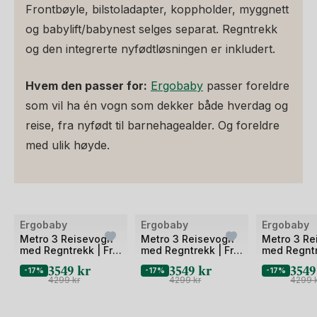
Frontbøyle, bilstoladapter, koppholder, myggnett
og babylift/babynest selges separat. Regntrekk
og den integrerte nyfødtløsningen er inkludert.
Hvem den passer for:
Ergobaby
passer foreldre
som vil ha én vogn som dekker både hverdag og
reise, fra nyfødt til barnehagealder. Og foreldre
med ulik høyde.
Ergobaby
Ergobaby
Ergobaby
Metro 3 Reisevogn
Metro 3 Reisevogn
Metro 3 R
med Regntrekk | Fra
med Regntrekk | Fra
med Regntr
Nyfødt til 22 kg/4 år
Nyfødt til 22 kg/4 år
Nyfødt til 
3549
kr
3549
kr
354
-17%
-17%
-17%
- NYHET
- NYHET
- NYHET
4299
kr
4299
kr
4299