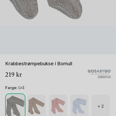
Krabbestrømpebukse i Bomull
219
kr
GoBabyGo
Farge:
Grå
+ 2