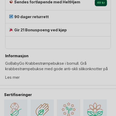
Sendes fortløpende med HeltHjem
49 kr
90 dager returrett
Gir 21 Bonuspoeng ved kjøp
Informasjon
GoBabyGo Krabbestrømpebukse i bomull. Grå
krabbestrømpebukse med gode anti-skli silikonknotter på
knær, under føtter, samt over tær. Strømpebuksen er
Les mer
komfortabel og bevegelig. Elastisk ribbestrikk med ekstra
bred midje som både er behagelig samt passer på at
strømpebuksen sitter godt på plass.
Sertifiseringer
GoBabyGp er en antiskli strømpebukse baby vil få stabilitet
og kontroll på glatte gulv, under åling, krabbing, det å løfte
seg opp og etterhvert gå. At baby føler seg i kontroll, gir