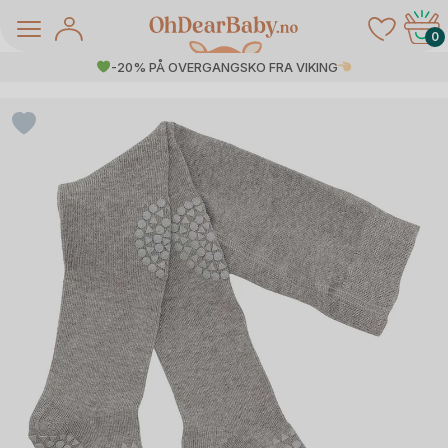
Skip
to
0
content
-20% PÅ OVERGANGSKO FRA VIKING
å Salg