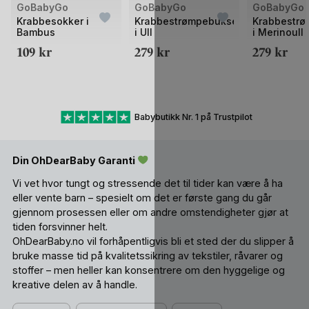
Bilde
Bilde
GoBabyGo
GoBabyGo
GoBabyGo
1
1
Krabbesokker i
Krabbestrømpebukser
Krabbestr
Bambus
i Ull
i Merinoull 
av
av
Crawling ti
109
kr
279
kr
279
kr
2
2
Babybutikk Nr. 1 på Trustpilot
Din OhDearBaby Garanti
Vi vet hvor tungt og stressende det til tider kan være å ha
eller vente barn – spesielt om det er første gang du går
gjennom prosessen eller om andre omstendigheter gjør at
tiden forsvinner helt.
OhDearBaby.no vil forhåpentligvis bli et sted der du slipper å
bruke masse tid på kvalitetssikring av tekstiler, råvarer og
stoffer – men heller kan konsentrere om den hyggelige og
kreative delen av å handle.