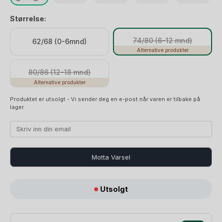
Størrelse:
74/80 (6-12 mnd)
62/68 (0-6mnd)
Alternative produkter
80/86 (12-18 mnd)
Alternative produkter
Produktet er utsolgt - Vi sender deg en e-post når varen er tilbake på
lager.
Motta Varsel
Krabbestrømpebukse
Utsolgt
i
Bomull
antall