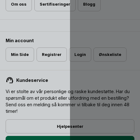
Om oss
Sertifiseringer
Blogg
Min account
Min Side
Registrer
Login
Ønskeliste
Kundeservice
Vi er stolte av vår personlige og raske kundestøtte. Har du
spørsmål om et produkt eller utfordring med en bestilling?
Send oss ​​en melding så kommer vi tilbake til deg innen 48
timer!
Hjelpesenter