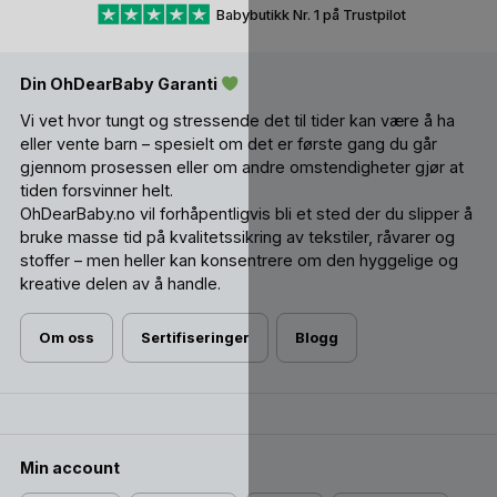
Babybutikk Nr. 1 på Trustpilot
Din OhDearBaby Garanti
Vi vet hvor tungt og stressende det til tider kan være å ha
eller vente barn – spesielt om det er første gang du går
gjennom prosessen eller om andre omstendigheter gjør at
tiden forsvinner helt.
OhDearBaby.no vil forhåpentligvis bli et sted der du slipper å
bruke masse tid på kvalitetssikring av tekstiler, råvarer og
stoffer – men heller kan konsentrere om den hyggelige og
kreative delen av å handle.
Om oss
Sertifiseringer
Blogg
Min account