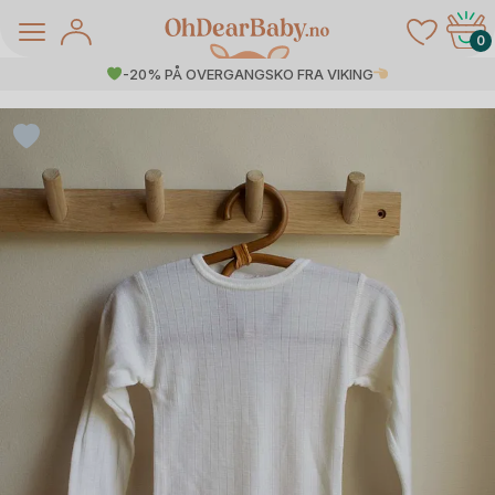
Skip
to
0
content
-20% PÅ OVERGANGSKO FRA VIKING
å Salg