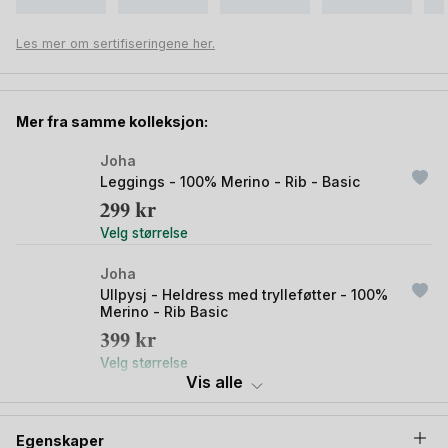
hovedsakelig tilbringer mye av tiden hvilende i dine armer,
babynest og vogn. Joha ullbody vil la huden puste og
Les mer om sertifiseringene her.
tilpasse varmen for en behagelig temperatur, selv om baby
er godt pakket inn i et babyteppe, swaddle eller dyne. Er du
interessert i alle fordelene rent merinoull som denne
ullbodyen har,
les her
!
Mer fra samme kolleksjon:
Joha
Leggings - 100% Merino - Rib - Basic
299
kr
Velg størrelse
Joha
Ullpysj - Heldress med trylleføtter - 100%
Merino - Rib Basic
399
kr
Velg størrelse
Vis alle
Joha
Omslagsbody - 100% Merinoull - Rib -
Egenskaper
Basic