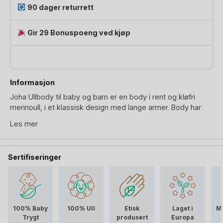
Basic
90 dager returrett
antall
Gir 29 Bonuspoeng ved kjøp
Informasjon
Joha Ullbody til baby og barn er en body i rent og kløfri
merinoull, i et klassisk design med lange armer. Body har
trykknapper mellom benene og på den ene skulderen for
Les mer
stor hodeåpning. Joha benytter kun Woolmark merket
merinoull; det vil si beste naturlig ullgarn som er nøye
kontrollert for sin kvalitet, slitestyrke og at bøndene tar godt
Sertifiseringer
vare på dyrene sine.
Ull er et supert valg i forhold til undertøy til baby og barn,
spesielt høst og vinter, men for baby også et godt valg om
sommeren. Ull varmer samtidig som det regulerer
100% Baby
100% Ull
Etisk
Laget i
Mi
temperaturen og fører fukt vekk fra huden. Mao gjør ull det
Trygt
produsert
Europa
behagelig for de aktive barn som for de minste små som