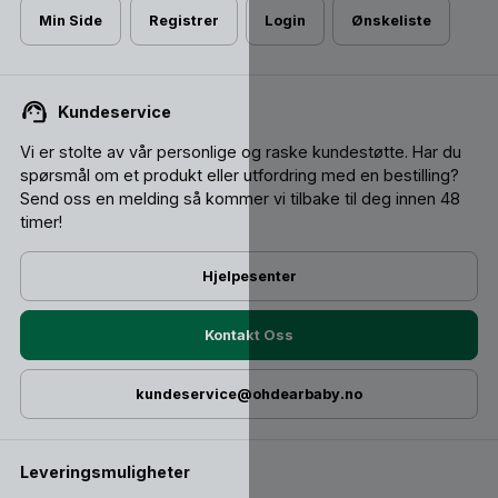
Min Side
Registrer
Login
Ønskeliste
Kundeservice
Vi er stolte av vår personlige og raske kundestøtte. Har du
spørsmål om et produkt eller utfordring med en bestilling?
Send oss ​​en melding så kommer vi tilbake til deg innen 48
timer!
Hjelpesenter
Kontakt Oss
kundeservice@ohdearbaby.no
Leveringsmuligheter