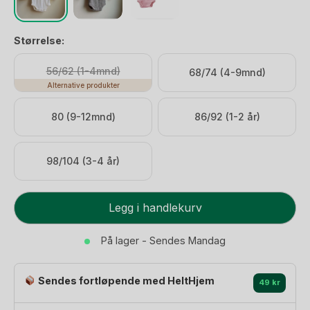
Størrelse:
56/62 (1-4mnd)
68/74 (4-9mnd)
Alternative produkter
80 (9-12mnd)
86/92 (1-2 år)
98/104 (3-4 år)
Ullbody
Legg i handlekurv
-
100%
På lager - Sendes Mandag
Merinoull
-
Sendes fortløpende med HeltHjem
Rib
49 kr
-