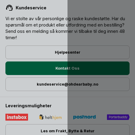
Kundeservice
Vi er stolte av vår personlige og raske kundestøtte. Har du
spørsmål om et produkt eller utfordring med en bestilling?
Send oss ​​en melding så kommer vi tilbake til deg innen 48
timer!
Hjelpesenter
Kontakt Oss
kundeservice@ohdearbaby.no
Leveringsmuligheter
Les om Frakt, Bytte & Retur