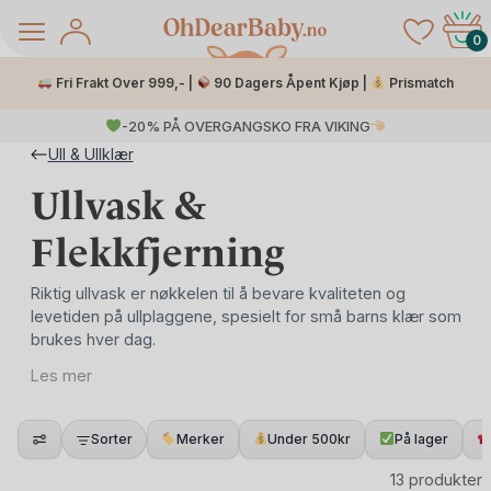
Skip
to
0
content
Fri Frakt Over 999,- |
90 Dagers Åpent Kjøp |
Prismatch
-20% PÅ OVERGANGSKO FRA VIKING
Ull & Ullklær
Ullvask &
Flekkfjerning
Riktig ullvask er nøkkelen til å bevare kvaliteten og
levetiden på ullplaggene, spesielt for små barns klær som
brukes hver dag.
å Salg
Les mer
Ull er et naturlig, selvrensende materiale, men trenger
Sorter
Merker
Under 500kr
På lager
skånsom vask for å bevare fibrene og holde seg mykt og
rent. Med produkter fra
På Stell
blir vask av ull enkelt,
13 produkter
miljøvennlig og trygt for både baby og klær.