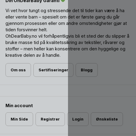
Din OhDearBaby Garanti
Vi vet hvor tungt og stressende det til tider kan være å ha
eller vente barn – spesielt om det er første gang du går
gjennom prosessen eller om andre omstendigheter gjør at
tiden forsvinner helt.
OhDearBaby.no vil forhåpentligvis bli et sted der du slipper å
bruke masse tid på kvalitetssikring av tekstiler, råvarer og
stoffer – men heller kan konsentrere om den hyggelige og
kreative delen av å handle.
Om oss
Sertifiseringer
Blogg
Min account
Min Side
Registrer
Login
Ønskeliste