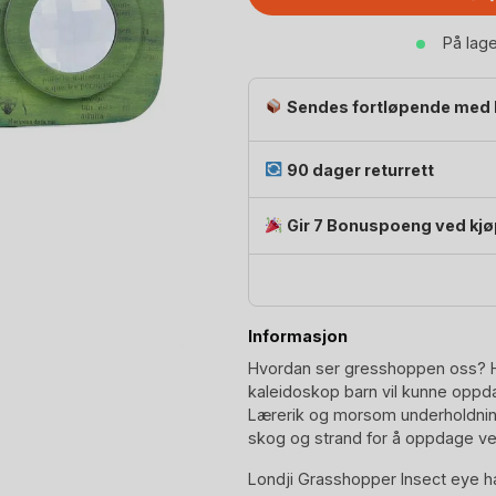
Hvordan
ser
På lag
innsekter?
|
Insect
Sendes fortløpende med 
Eye
antall
90 dager returrett
Gir 7 Bonuspoeng ved kjø
Informasjon
Hvordan ser gresshoppen oss? Hv
kaleidoskop barn vil kunne oppd
Lærerik og morsom underholdning 
skog og strand for å oppdage ver
Londji Grasshopper Insect eye ha