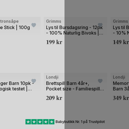
Sitronsåpe
Grimms
Grimms
e Stick | 100g
Lys til Bursdagsring - 12pk
Lys til
- 100% Naturlig Bivoks |
- 10% N
Grimms Lysestake
199
kr
149
kr
Londji
Londji
nger Barn 10pk -
Brettspill Barn 4år+,
Memory 
gisk testet |
Pocket size - Familiespill
Barn 3å
"Samle Jordbær før
Chicke
209
kr
349
kr
Grevlingen Kommer" |
Tiny Game Strawberries
Babybutikk Nr. 1 på Trustpilot