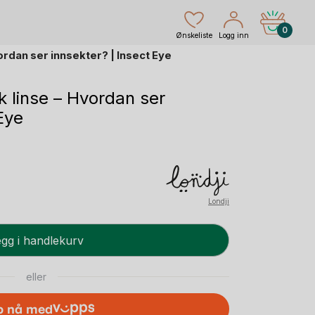
0
Ønskeliste
Logg inn
ordan ser innsekter? | Insect Eye
k linse – Hvordan ser
Eye
nde
Londji
gg i handlekurv
eller
p nå med