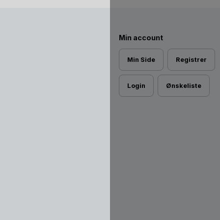
Min account
Min Side
Registrer
Login
Ønskeliste