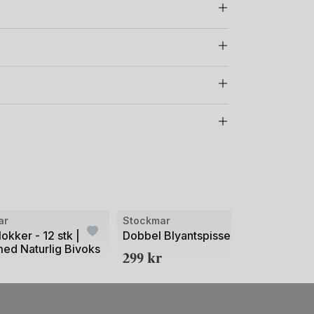
ar
Stockmar
Stoc
okker - 12 stk |
Dobbel Blyantspisser
Farg
ed Naturlig Bivoks
treka
299
kr
249