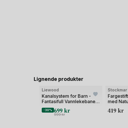
Lignende produkter
Liewood
Stockmar
Kanalsystem for Barn -
Fargestift
Fantasifull Vannlekebane |
med Natu
Cassian Waterway
699
kr
419
kr
-30%
999
kr