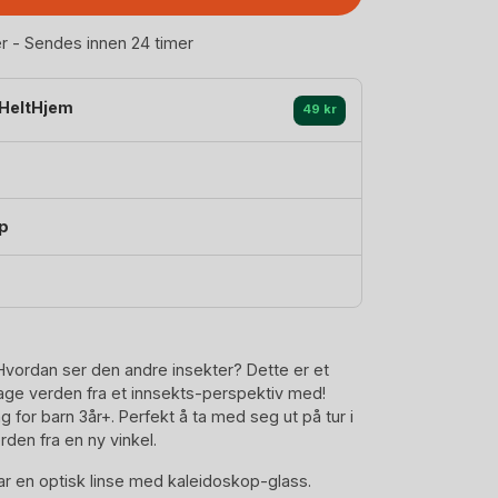
er - Sendes innen 24 timer
HeltHjem
49 kr
p
ordan ser den andre insekter? Dette er et
age verden fra et innsekts-perspektiv med!
for barn 3år+. Perfekt å ta med seg ut på tur i
den fra en ny vinkel.
r en optisk linse med kaleidoskop-glass.