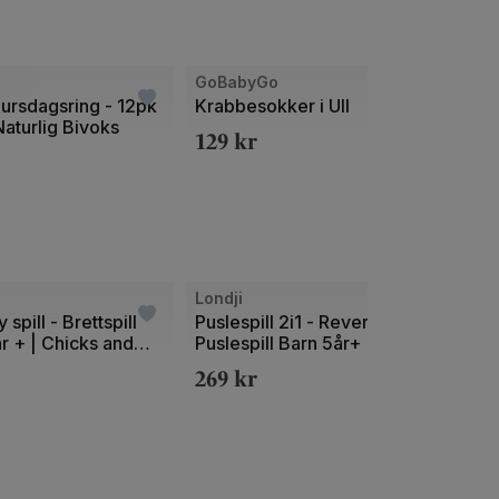
GoBabyGo
GoBa
 Bursdagsring - 12pk
Krabbesokker i Ull
Krabb
aturlig Bivoks
129
kr
129
Londji
Londj
spill - Brettspill
Puslespill 2i1 - Reversibelt
Brett
r + | Chicks and
Puslespill Barn 5år+ |
Pocke
ns
Welcome to my Home!
Obser
269
kr
209
| Sha