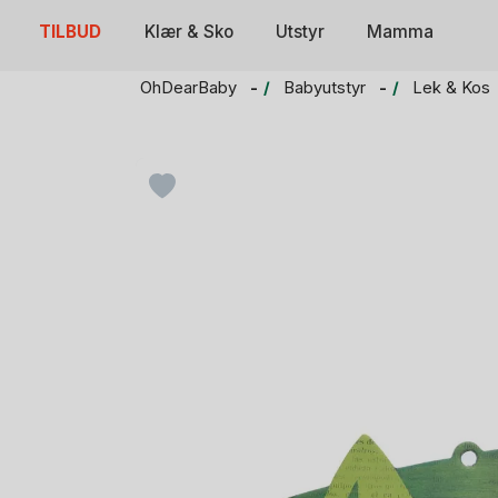
Skip
TILBUD
Klær & Sko
Utstyr
Mamma
to
content
OhDearBaby
Babyutstyr
Lek & Kos