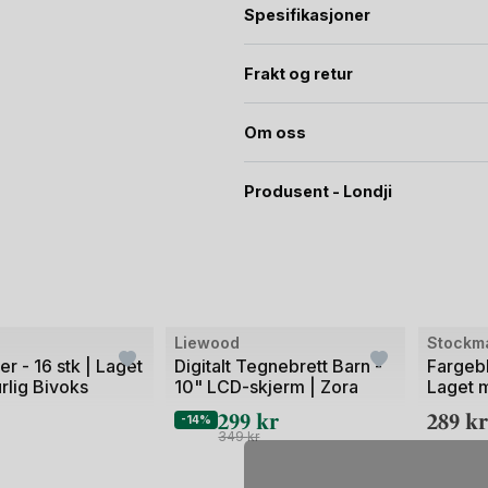
Spesifikasjoner
Frakt og retur
Om oss
Produsent - Londji
Liewood
Stockm
er - 16 stk | Laget
Digitalt Tegnebrett Barn -
Fargebl
rlig Bivoks
10" LCD-skjerm | Zora
Laget m
299
kr
289
kr
-14%
349
kr