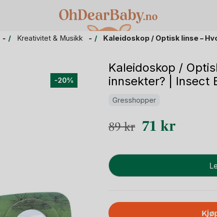
Kreativitet & Musikk
Kaleidoskop / Optisk linse – Hv
Kaleidoskop / Optis
innsekter? | Insect 
-20%
Gresshopper
Opprinnelig
Nåvære
71
kr
89
kr
pris
pris
var:
er:
Kaleidoskop
Le
89 kr.
71 kr.
/
Optisk
linse
-
Kjø