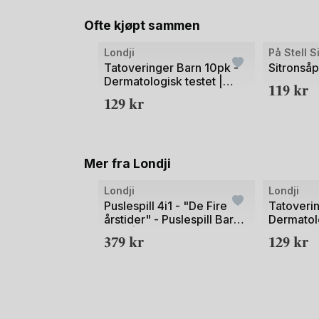
Ofte kjøpt sammen
Londji
På Stell 
Tatoveringer Barn 10pk -
Sitronsåp
Dermatologisk testet |
119
kr
Prinsesse
129
kr
Mer fra Londji
Londji
Londji
Puslespill 4i1 - "De Fire
Tatoveri
årstider" - Puslespill Barn
Dermatolo
3år+ | A home for nature
Hund
379
kr
129
kr