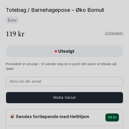
Totebag / Barnehagepose – Øko Bomull
Ecru
119
kr
OhDearBaby
Utsolgt
Produktet er utsolgt - Vi sender deg en e-post når varen er tilbake på
lager.
Motta Varsel
Sendes fortløpende med HeltHjem
49 kr