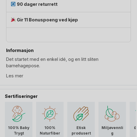
90 dager returrett
Gir 11 Bonuspoeng ved kjøp
Informasjon
Det startet med en enkel idé, og en litt sliten
barnehagepose.
Les mer
En pose til skiftetøy vi fikk da Vivienne startet i barnehagen
(vi setter selvfølgelig pris på gesten). Ikke bare var den
produsert av materialer vi ikke fullt støtter, men etter et år
Sertifiseringer
var den helt nedslitt.
Vi tenkte:
Det må da finnes en bedre måte å bære
hverdagen på?
Hva vi tenkte er viktig i en bag til barnehageskift:
100% Baby
100%
Etisk
Miljøvennli
Ø
Trygt
Naturfiber
produsert
g
En god skiftetøy bag bør ha god plass til alt fra klær og sko