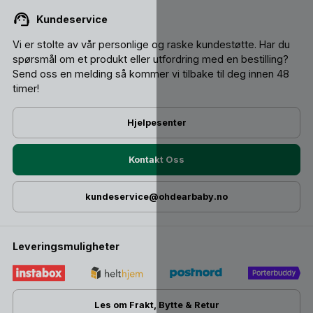
Kundeservice
Vi er stolte av vår personlige og raske kundestøtte. Har du
spørsmål om et produkt eller utfordring med en bestilling?
Send oss ​​en melding så kommer vi tilbake til deg innen 48
timer!
Hjelpesenter
Kontakt Oss
kundeservice@ohdearbaby.no
Leveringsmuligheter
Les om Frakt, Bytte & Retur