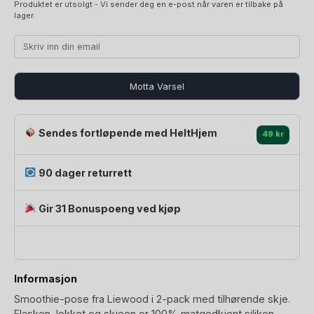
Produktet er utsolgt - Vi sender deg en e-post når varen er tilbake på
lager.
Motta Varsel
Sendes fortløpende med HeltHjem
49 kr
90 dager returrett
Gir 31 Bonuspoeng ved kjøp
Informasjon
Smoothie-pose fra Liewood i 2-pack med tilhørende skje.
Flasken, lokket og skjeen er 100% matgodkjent silikon.