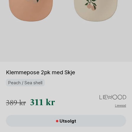
Klemmepose 2pk med Skje
Peach / Sea shell
Opprinnelig
Nåværende
311
kr
389
kr
Liewood
pris
pris
var:
er:
Utsolgt
389 kr.
311 kr.