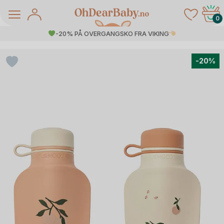
Skip
to
0
content
-20% PÅ OVERGANGSKO FRA VIKING
-20%
å Salg