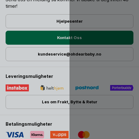
anbefaler vi å la den kjøle seg litt før den fylles på.
timer!
Hvordan rengjør jeg den best?
Hjelpesenter
Skyll så snart som mulig etter bruk, særlig om barnet har
spist noe med fett (avokado, yoghurt). Oppvaskmaskin på
øverste hylle, maks 60°C, fungerer fint. For å bevare det
Kontakt Oss
grafiske trykket lengst mulig anbefaler vi håndvask.
kundeservice@ohdearbaby.no
Lekker den?
Posen har tett skrulokk og skal ikke lekke ved normal bruk.
Hvis du opplever lekkasje, sjekk at tuten sitter ordentlig på
Leveringsmuligheter
plass og at lokket er skrudd helt ned. Hvis problemet
vedvarer, ta kontakt med oss, så finner vi en løsning.
Les om Frakt, Bytte & Retur
Betalingsmuligheter