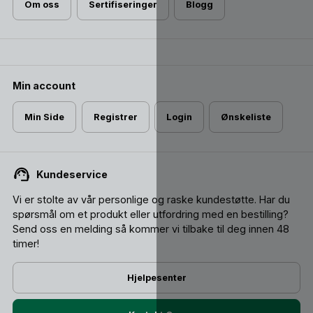
Om oss
Sertifiseringer
Blogg
Min account
Min Side
Registrer
Login
Ønskeliste
Kundeservice
Vi er stolte av vår personlige og raske kundestøtte. Har du
spørsmål om et produkt eller utfordring med en bestilling?
Send oss ​​en melding så kommer vi tilbake til deg innen 48
timer!
Hjelpesenter