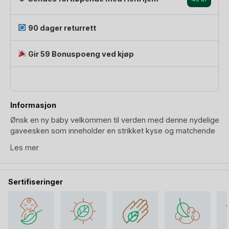
antall
90 dager returrett
Gir 59 Bonuspoeng ved kjøp
Informasjon
Ønsk en ny baby velkommen til verden med denne nydelige
gaveesken som inneholder en strikket kyse og matchende
tøfler, et tidløst og gjennomtenkt sett som kombinerer
Les mer
varme, komfort og estetikk.
Plaggene er laget av myk og pustende 100% GOTS-
Sertifiseringer
sertifisert økologisk bomull som føles ekstra skånsom mot
sensitiv babyhud, og gir en behagelig og lun følelse hele
dagen. Her er det ingen rester av sprøytemidler eller
kjemikalier som kan være skadelige.