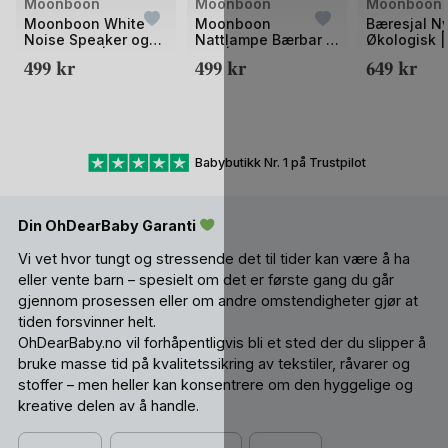
Bilde
Bilde
Bilde
Moonboon
Moonboon
Moonboon
1
1
1
Moonboon White
Moonboon
Bæresjal Ny
Noise Speaker og
Nattlampe Bærbar -
Økologisk |
av
av
av
Nattlampe | For
LED | Oppladbar
Wrap
499
kr
499
kr
649
kr
2
2
2
bedre søvn
Babybutikk Nr. 1 på Trustpilot
Din OhDearBaby Garanti
Vi vet hvor tungt og stressende det til tider kan være å ha
eller vente barn – spesielt om det er første gang du går
gjennom prosessen eller om andre omstendigheter gjør at
tiden forsvinner helt.
OhDearBaby.no vil forhåpentligvis bli et sted der du slipper å
bruke masse tid på kvalitetssikring av tekstiler, råvarer og
stoffer – men heller kan konsentrere om den hyggelige og
kreative delen av å handle.