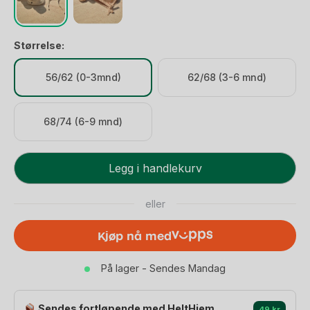
Størrelse:
56/62 (0-3mnd)
62/68 (3-6 mnd)
68/74 (6-9 mnd)
Strikket
Legg i handlekurv
Babylue
&
eller
Tøfler
-
Kjøp nå med
100%
Øko
På lager - Sendes Mandag
Bomull
|
Gaveeske
Sendes fortløpende med HeltHjem
49 kr