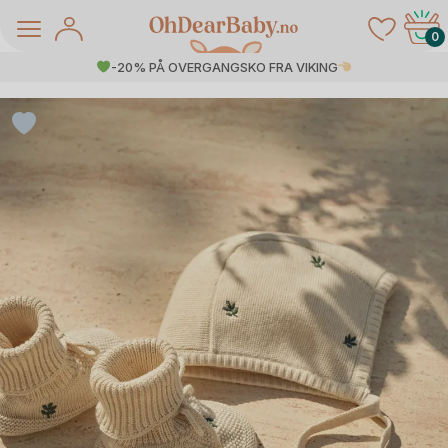
Skip
to
0
content
-20% PÅ OVERGANGSKO FRA VIKING
å Salg