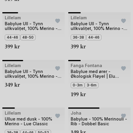
Bilde
Bilde
Lillelam
Lillelam
1
1
Babylue Ull - Tynn
Babylue Ull - Tynn
ullkvalitet, 100% Merino -
ullkvalitet, 100% Merino -
av
av
Helårs | Classic
Helårs | Classic
4
44-46
48-50
5
36-38
44-46
399
kr
399
kr
Bilde
Bilde
Lillelam
Fanga Fontana
1
1
Babylue Ull - Tynn
Babylue med ører -
ullkvalitet, 100% Merino -
Økologisk Fløyel | Elu
av
av
Helårs | Classic
Beanie
349
kr
3
5
0-3m
3-6m
199
kr
+2
Bilde
Bilde
Lillelam
Joha
1
1
Ullue med dusk - 100%
Babylue - 100% Merinoull -
Merino - Lue Classic
Rib - Dobbel Basic
av
av
149
kr
36-38
44-46
50-52