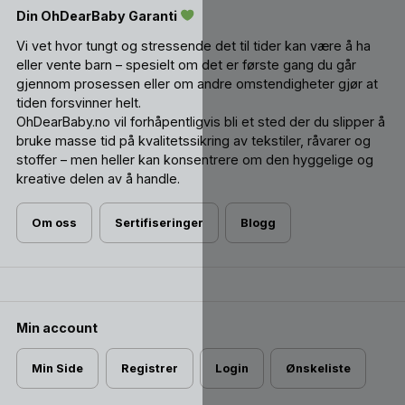
Din OhDearBaby Garanti
Vi vet hvor tungt og stressende det til tider kan være å ha
eller vente barn – spesielt om det er første gang du går
gjennom prosessen eller om andre omstendigheter gjør at
tiden forsvinner helt.
OhDearBaby.no vil forhåpentligvis bli et sted der du slipper å
bruke masse tid på kvalitetssikring av tekstiler, råvarer og
stoffer – men heller kan konsentrere om den hyggelige og
kreative delen av å handle.
Om oss
Sertifiseringer
Blogg
Min account
Min Side
Registrer
Login
Ønskeliste