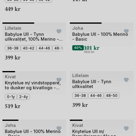
5
2
449
kr
Bilde
Bilde
Lillelam
Joha
Outlet
1
1
Babylue Ull - Tynn
Babylue Ull - 100% Merino
ullkvalitet, 100% Merino -
- Basic
av
av
Helårs | Classic
101
kr
2
36-38
40-42
44-46
48-50
2
40%
169
kr
399
kr
+1
Bilde
Lillelam
Kivat
Babylue Ull - Tynn
1
Knytelue m/ vindstoppere,
ullkvalitet
to dusker og kivatlogo -
av
97% Øko Bomul, 3%
36-38
44-46
48-50
5
0-1y
2-4y
Elastan
399
kr
519
kr
+2
Bilde
Bilde
Joha
Outlet
Kivat
Outlet
1
1
Babylue Ull - 100% Merino
Knytelue Ull m/