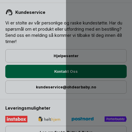
Kundeservice
Vi er stolte av vår personlige og raske kundestøtte. Har du
spørsmål om et produkt eller utfordring med en bestilling?
Send oss ​​en melding så kommer vi tilbake til deg innen 48
timer!
Hjelpesenter
Kontakt Oss
kundeservice@ohdearbaby.no
Leveringsmuligheter