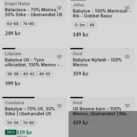
Bilde
Engel Natur
Joha
Balaclava - 70% Merino,
1
Babylue - 100% Merinoull -
30% Silke - Ubehandlet Ull
Rib - Dobbel Basic
av
62-68
74-80
4
0-3m
48
249
kr
149
kr
Bilde
Bilde
Lillelam
Hvid
1
1
Babylue Ull – Tynn
Babylue Nyfødt - 100%
ullkvalitet, 100% Merino –
Merino
av
av
Helårs | Classic
359
kr
5
36-38
40-42
48-50
5
399
kr
+1
Bilde
Bilde
Cosilana
Hvid
1
1
Babylue – 70% Ull, 30%
Ull Beanie barn – 100%
Silke | Ubehandlet Ull
Merino, Ubehandlet | Ribb
av
av
Lue Newborn Fonzie
419
kr
2
50-56
74-80
5
119
kr
20%
149
kr