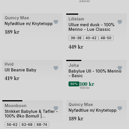
249
kr
+2
Bilde
Quincy Mae
Outlet
Lillelam
Nyfødtlue m/ Knytetopp
1
Ullue med dusk - 100%
Merino - Lue Classic
189
kr
av
5
36-38
40-42
48-50
449
kr
Bilde
Hvid
Joha
Outlet
Ull Beanie Baby
1
Babylue Ull - 100% Merino
- Basic
419
kr
av
100
kr
4
50%
199
kr
Bilde
Quincy Mae
Moonboon
Outlet
Nyfødtlue m/ Knytetopp
1
Strikket Babylue & Tøfler -
100% Øko Bomull |
189
kr
av
Gaveeske
3
56-62
62-68
68-74