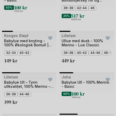
- Basic
Bomullsjersey fôr og
av
av
Vindstopper | Ubehandlet
100
kr
4
50%
5
36-38
42-44
46
Ull
199
kr
517
kr
25%
689
kr
+2
Bilde
Bilde
Konges Sløjd
Lillelam
1
1
Babylue med knyting -
Ullue med dusk - 100%
100% Økologisk Bomull |
Merino - Lue Classic
av
av
Baby Helmet GOTS
5
32-34
40-42
5
36-38
40-42
44-46
48-50
149
kr
449
kr
Bilde
Bilde
Lillelam
Joha
Outlet
1
1
Babylue Ull – Tynn
Babylue Ull - 100% Merino
ullkvalitet, 100% Merino –
- Basic
av
av
Helårs | Classic
100
kr
3
36-38
44-46
4
50%
199
kr
399
kr