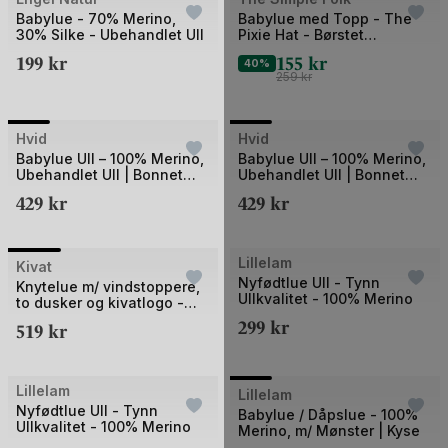
Outlet
Babylue - 70% Merino,
Babylue med Topp - The
30% Silke - Ubehandlet Ull
Pixie Hat - Børstet
Øk.Bomull
199
kr
155
kr
40%
259
kr
Bilde
Bilde
Hvid
Hvid
1
1
Babylue Ull – 100% Merino,
Babylue Ull – 100% Merino,
Ubehandlet Ull | Bonnet
Ubehandlet Ull | Bonnet
av
av
Dolly
Dolly
429
kr
429
kr
5
5
Bilde
Lillelam
Kivat
UTSOLGT
UTSOLGT
Nyfødtlue Ull - Tynn
1
Knytelue m/ vindstoppere,
Ullkvalitet - 100% Merino
to dusker og kivatlogo -
av
97% Øko Bomul, 3%
299
kr
519
kr
4
Elastan
Bilde
Lillelam
UTSOLGT
Lillelam
UTSOLGT
Nyfødtlue Ull - Tynn
1
Babylue / Dåpslue - 100%
Ullkvalitet - 100% Merino
Merino, m/ Mønster | Kyse
av