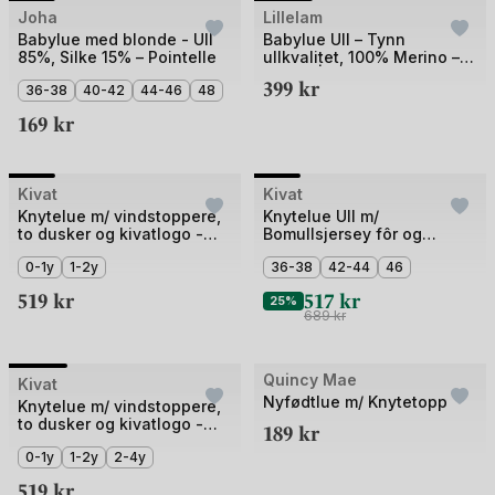
Bilde
Bilde
Joha
Lillelam
1
1
Babylue med blonde - Ull
Babylue Ull – Tynn
85%, Silke 15% – Pointelle
ullkvalitet, 100% Merino –
av
av
Helårs | Classic
399
kr
5
36-38
40-42
44-46
48
4
169
kr
+2
Bilde
Bilde
Kivat
Kivat
Outlet
1
1
Knytelue m/ vindstoppere,
Knytelue Ull m/
to dusker og kivatlogo -
Bomullsjersey fôr og
av
av
97% Øko Bomul, 3%
Vindstopper | Ubehandlet
5
0-1y
1-2y
5
36-38
42-44
46
Elastan
Ull
519
kr
517
kr
25%
689
kr
Bilde
Quincy Mae
Kivat
Outlet
Nyfødtlue m/ Knytetopp
1
Knytelue m/ vindstoppere,
to dusker og kivatlogo -
189
kr
av
97% Øko Bomul, 3%
4
0-1y
1-2y
2-4y
Elastan
519
kr