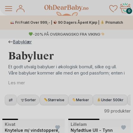
Skip
to
0
content
Fri Frakt Over 999,- |
90 Dagers Åpent Kjøp |
Prismatch
-20% PÅ OVERGANGSKO FRA VIKING
Babyklær
Babyluer
Et godt utvalg babyluer i økologisk bomull, silke og ull.
Våre babyluer kommer alle med en god passform; enten i
form av den klassiske babylue med knyting eller beanie
Les mer
lue varianten. I forhold til babylue å pakke ned i din
fødebag, velger de fleste å gå for den klassiske varianten
å Salg
med knyting som en del av sitt hentesett. Denne
Sorter
Størrelse
Merker
Under 500kr
passformen er nok best i forhold til nyfødt baby som
hovedsakelig ligger på ryggen; luen sitter der den skal og
99 produkter
klumper seg ikke i bakhodet.
Bilde
Bilde
Kivat
Lillelam
1
1
Knytelue m/ vindstoppere,
Nyfødtlue Ull - Tynn