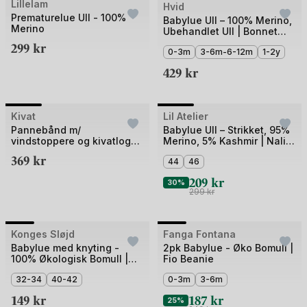
Bilde
Lillelam
Hvid
Prematurelue Ull - 100%
1
Babylue Ull – 100% Merino,
Merino
Ubehandlet Ull | Bonnet
av
Dolly
299
kr
3
0-3m
3-6m-6-12m
1-2y
429
kr
Bilde
Bilde
Kivat
Lil Atelier
Outlet
1
1
Pannebånd m/
Babylue Ull – Strikket, 95%
vindstoppere og kivatlogo
Merino, 5% Kashmir | Nalio
av
av
- 97% Øko Bomul, 3%
Wool Knit Hat
369
kr
4
4
44
46
Elastan
209
kr
30%
299
kr
Bilde
Bilde
Konges Sløjd
Fanga Fontana
1
1
Babylue med knyting -
2pk Babylue - Øko Bomull |
100% Økologisk Bomull |
Fio Beanie
av
av
Baby Helmet GOTS
5
32-34
40-42
5
0-3m
3-6m
149
kr
187
kr
25%