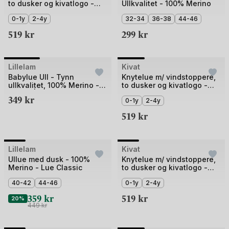
to dusker og kivatlogo -
Ullkvalitet - 100% Merino
av
av
97% Øko Bomul, 3%
4
0-1y
2-4y
2
32-34
36-38
44-46
Elastan
519
kr
299
kr
+1
Bilde
Bilde
Lillelam
Kivat
1
1
Babylue Ull - Tynn
Knytelue m/ vindstoppere,
ullkvalitet, 100% Merino -
to dusker og kivatlogo -
av
av
Helårs | Classic
97% Øko Bomul, 3%
349
kr
3
4
0-1y
2-4y
Elastan
519
kr
+2
Bilde
Bilde
Lillelam
Kivat
1
1
Ullue med dusk - 100%
Knytelue m/ vindstoppere,
Merino - Lue Classic
to dusker og kivatlogo -
av
av
97% Øko Bomul, 3%
5
40-42
44-46
5
0-1y
2-4y
Elastan
359
kr
519
kr
20%
449
kr