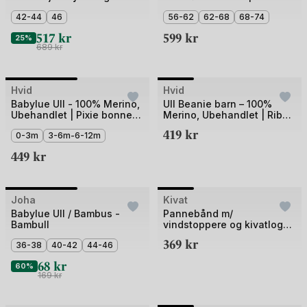
av
av
Vindstopper | Ubehandlet
Gaveeske
5
42-44
46
5
56-62
62-68
68-74
Ull
517
kr
599
kr
25%
689
kr
Bilde
Bilde
Hvid
Hvid
1
1
Babylue Ull - 100% Merino,
Ull Beanie barn – 100%
Ubehandlet | Pixie bonnet
Merino, Ubehandlet | Ribb
av
av
Isidor
Lue Newborn Fonzie
419
kr
2
0-3m
3-6m-6-12m
4
449
kr
Bilde
Bilde
Joha
Outlet
Kivat
1
1
Babylue Ull / Bambus -
Pannebånd m/
Bambull
vindstoppere og kivatlogo
av
av
- 97% Øko Bomul, 3%
369
kr
2
36-38
40-42
44-46
4
Elastan
68
kr
60%
169
kr