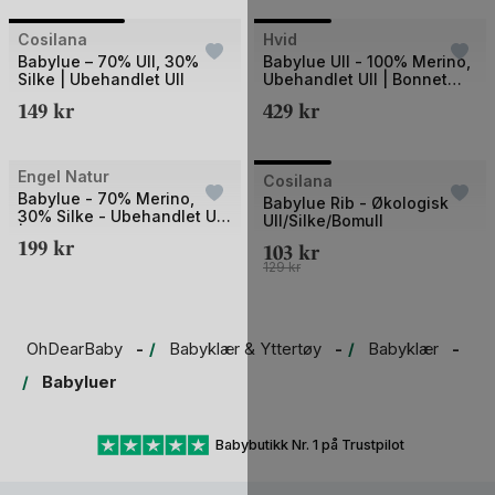
+1
Bilde
Bilde
Cosilana
UTSOLGT
Hvid
UTSOLGT
1
1
Babylue – 70% Ull, 30%
Babylue Ull - 100% Merino,
Silke | Ubehandlet Ull
Ubehandlet Ull | Bonnet
av
av
Dolly
149
kr
429
kr
2
3
Bilde
Engel Natur
UTSOLGT
Cosilana
UTSOLGT
Babylue - 70% Merino,
1
Babylue Rib - Økologisk
30% Silke - Ubehandlet Ull
Ull/Silke/Bomull
av
| Baby Bonnet
199
kr
103
kr
3
129
kr
OhDearBaby
Babyklær & Yttertøy
Babyklær
Babyluer
Babybutikk Nr. 1 på Trustpilot