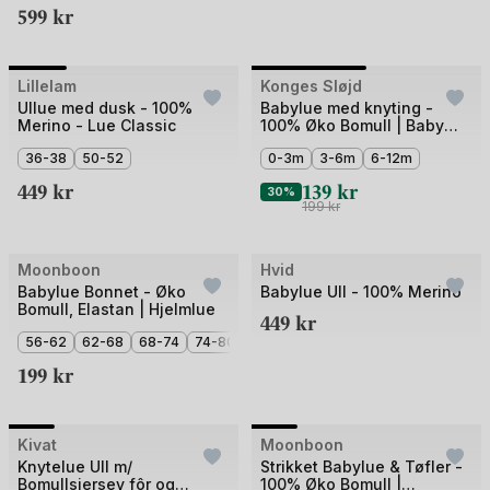
599
kr
+2
Bilde
Bilde
Lillelam
Konges Sløjd
Outlet
1
1
Ullue med dusk - 100%
Babylue med knyting -
Merino - Lue Classic
100% Øko Bomull | Baby
av
av
Helmet GOTS
4
36-38
50-52
2
0-3m
3-6m
6-12m
449
kr
139
kr
30%
199
kr
Moonboon
Hvid
Babylue Bonnet - Øko
Babylue Ull - 100% Merino
Bomull, Elastan | Hjelmlue
449
kr
56-62
62-68
68-74
74-80
199
kr
+2
Bilde
Bilde
Kivat
Outlet
Moonboon
1
1
Knytelue Ull m/
Strikket Babylue & Tøfler -
Bomullsjersey fôr og
100% Øko Bomull |