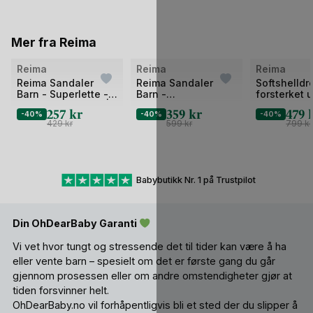
Mer fra Reima
Bilde
Bilde
Bilde
Reima
Reima
Reima
1
1
1
Reima Sandaler
Reima Sandaler
Softshelld
Barn - Superlette -
Barn -
forsterket 
av
av
av
Såle av EVA skum |
Fritidssandaler m/
- Parkdress
257
kr
359
kr
479
2
-40%
2
-40%
2
-40%
Bungee
lukket tå | Lomalla
Høst | Mjos
429
kr
599
kr
799
kr
Babybutikk Nr. 1 på Trustpilot
Din OhDearBaby Garanti
Vi vet hvor tungt og stressende det til tider kan være å ha
eller vente barn – spesielt om det er første gang du går
gjennom prosessen eller om andre omstendigheter gjør at
tiden forsvinner helt.
OhDearBaby.no vil forhåpentligvis bli et sted der du slipper å