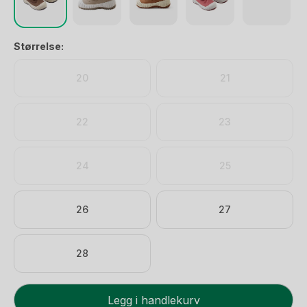
Størrelse:
20
21
22
23
24
25
26
27
28
Reimatec
Legg i handlekurv