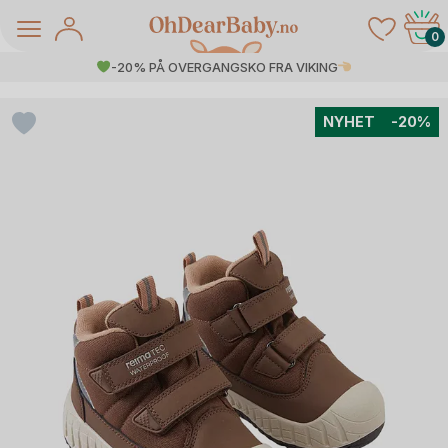
Skip
to
0
content
-20% PÅ OVERGANGSKO FRA VIKING
NYHET
-20%
å Salg