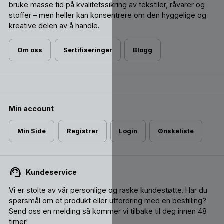
bruke masse tid på kvalitetssikring av tekstiler, råvarer og
stoffer – men heller kan konsentrere om den hyggelige og
kreative delen av å handle.
Om oss
Sertifiseringer
Blogg
Min account
Min Side
Registrer
Login
Ønskeliste
Kundeservice
Vi er stolte av vår personlige og raske kundestøtte. Har du
spørsmål om et produkt eller utfordring med en bestilling?
Send oss ​​en melding så kommer vi tilbake til deg innen 48
timer!