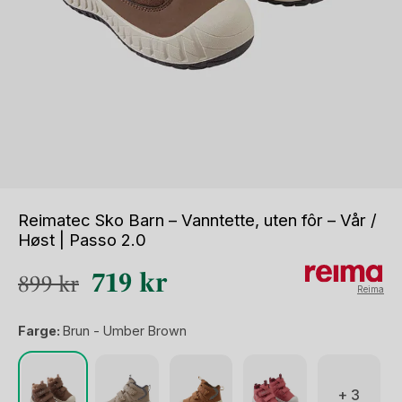
Reimatec Sko Barn – Vanntette, uten fôr – Vår /
Høst | Passo 2.0
Opprinnelig
Nåværende
719
kr
899
kr
Reima
pris
pris
Farge:
Brun - Umber Brown
var:
er:
899 kr.
719 kr.
+ 3