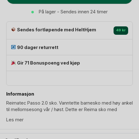
Sko
Barn
På lager - Sendes innen 24 timer
-
Vanntette,
Sendes fortløpende med HeltHjem
uten
49 kr
fôr
-
90 dager returrett
Vår
/
Gir 71 Bonuspoeng ved kjøp
Høst
|
Passo
2.0
Informasjon
antall
Reimatec Passo 2.0 sko. Vanntette barnesko med høy ankel
til mellomsesong vår / høst. Dette er Reima sko med
upåklagelig design med tanke på komfort og ergonomi for
Les mer
småbarn.
Reima sko har en fleksibel, lett og dobbel forsterket