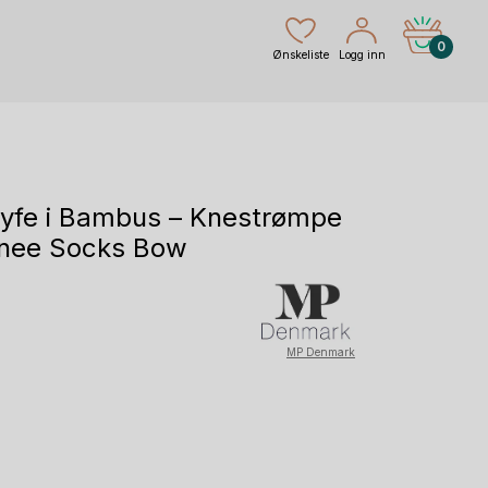
0
Ønskeliste
Logg inn
øyfe i Bambus – Knestrømpe
Knee Socks Bow
værende
s
MP Denmark
20 kr.