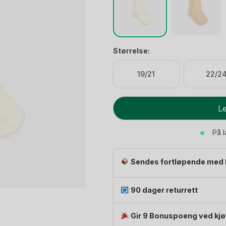
Størrelse:
19/21
22/2
Sokker
Le
Baby
m/
På 
Sløyfe
i
Sendes fortløpende med 
Bambus
-
Knestrømpe
90 dager returrett
3/4-
lengde
Gir 9 Bonuspoeng ved kj
|