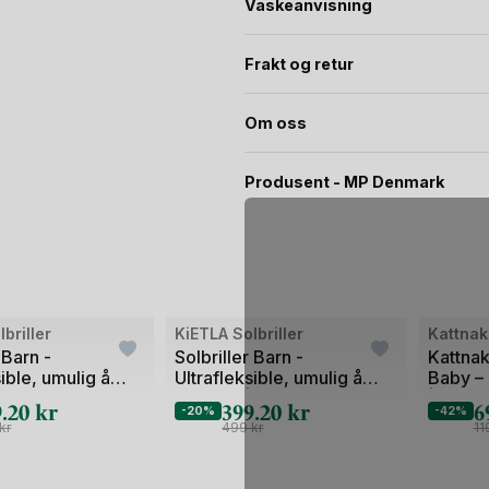
Vaskeanvisning
Frakt og retur
Om oss
Produsent - MP Denmark
Bilde
Bilde
briller
KiETLA Solbriller
Kattna
1
1
 Barn -
Solbriller Barn -
Kattna
sible, umulig å
Ultrafleksible, umulig å
Baby – 
av
av
| Ourson
knekke! | Ourson
| Vannt
9.20
kr
399.20
kr
6
2
2
-20%
-42%
kr
499
kr
1