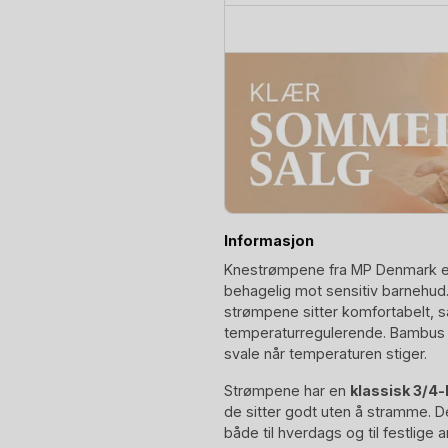
Liva
Knee
Socks
Bow
antall
Informasjon
Knestrømpene fra MP Denmark er
behagelig mot sensitiv barnehud. 
strømpene sitter komfortabelt, 
temperaturregulerende. Bambus h
svale når temperaturen stiger.
Strømpene har en
klassisk 3/4
de sitter godt uten å stramme. De
både til hverdags og til festlige 