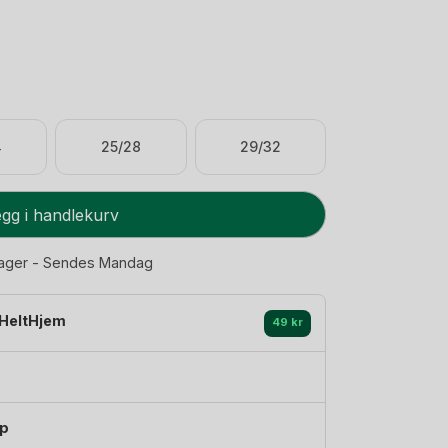
4
25/28
29/32
gg i handlekurv
lager - Sendes Mandag
HeltHjem
49 kr
øp