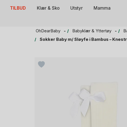
Skip
TILBUD
Klær & Sko
Utstyr
Mamma
to
content
OhDearBaby
Babyklær & Yttertøy
B
Sokker Baby m/ Sløyfe i Bambus – Knest