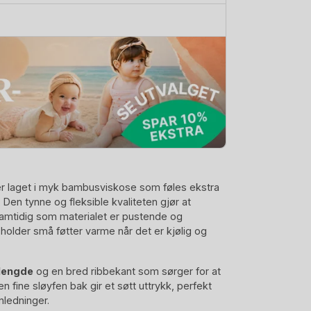
 laget i myk bambusviskose som føles ekstra
Den tynne og fleksible kvaliteten gjør at
samtidig som materialet er pustende og
older små føtter varme når det er kjølig og
-lengde
og en bred ribbekant som sørger for at
n fine sløyfen bak gir et søtt uttrykk, perfekt
anledninger.