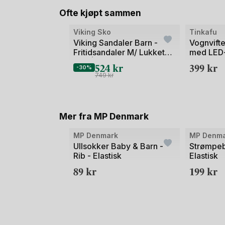
Ofte kjøpt sammen
Bilde
Bilde
Viking Sko
Tinkafu
1
1
Viking Sandaler Barn -
Vognvifte
Fritidsandaler M/ Lukket
med LED-
av
av
Tær | Thrill Sandal 1V SL
524
kr
399
kr
2
2
-30%
749
kr
Mer fra MP Denmark
MP Denmark
MP Denm
Ullsokker Baby & Barn -
Strømpeb
Rib - Elastisk
Elastisk
89
kr
199
kr