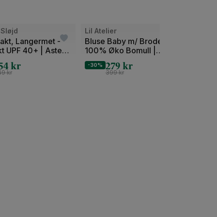
Bilde
Bilde
Sløjd
Lil Atelier
Lil Ate
1
1
akt, Langermet -
Bluse Baby m/ Broderi -
Skjor
t UPF 40+ | Aster
100% Øko Bomull |
Bomul
av
av
NBFDAYNA SS LOOSE
NMMF
54
kr
279
kr
2
2
-30%
-30%
SHIRT LIL
SHIRT
49
kr
399
kr