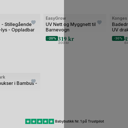
Bilde
Bilde
EasyGrow
Konges 
1
1
 - Stillegående
UV Nett og Myggnett til
Badedr
lys - Oppladbar
Barnevogn
UV drak
av
av
Onesie
319
kr
4
2
2
-20%
-30%
399
kr
6
ark
ukser i Bambus -
Babybutikk Nr. 1 på Trustpilot