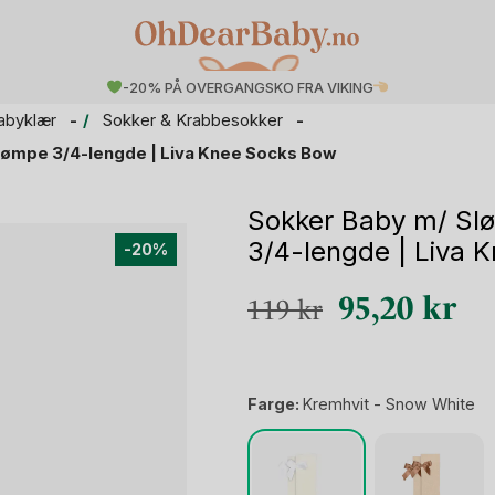
-20% PÅ OVERGANGSKO FRA VIKING
abyklær
Sokker & Krabbesokker
rømpe 3/4-lengde | Liva Knee Socks Bow
Sokker Baby m/ Sl
3/4-lengde | Liva 
-20%
Opprinnelig
Nå
95,20
kr
119
kr
pris
pri
var:
er:
Farge:
Kremhvit - Snow White
119 kr.
95,