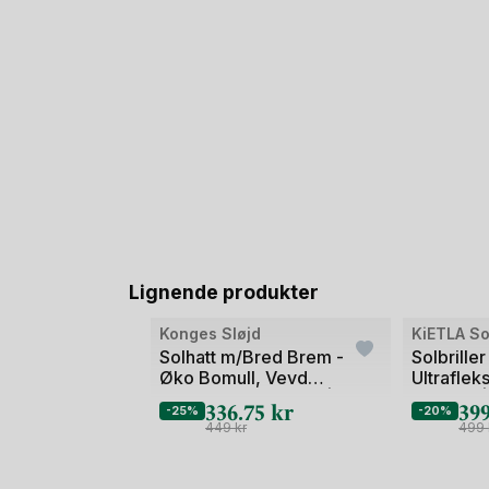
Lignende produkter
Bilde
Bilde
Konges Sløjd
KiETLA Sol
1
1
Solhatt m/Bred Brem -
Solbriller
Øko Bomull, Vevd
Ultraflek
av
av
Seersucker-Kvalitet | Elin
knekke! 
336.75
kr
39
2
2
-25%
-20%
Bow Sun Hat
449
kr
499