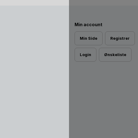
Min account
Min Side
Registrer
Login
Ønskeliste