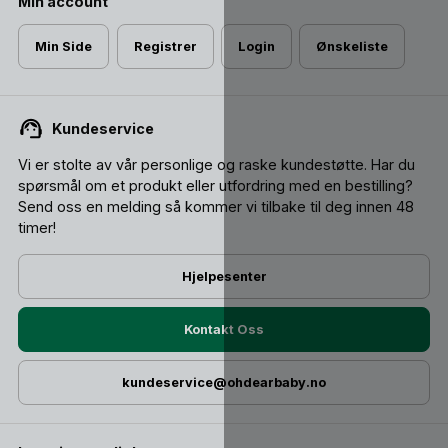
Min account
Min Side
Registrer
Login
Ønskeliste
Kundeservice
Vi er stolte av vår personlige og raske kundestøtte. Har du
spørsmål om et produkt eller utfordring med en bestilling?
Send oss ​​en melding så kommer vi tilbake til deg innen 48
timer!
Hjelpesenter
Kontakt Oss
kundeservice@ohdearbaby.no