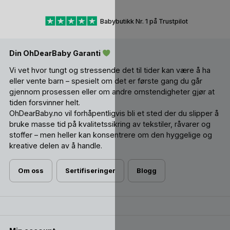
beste tipsene og en praktisk pakkeliste
for 2 uker med sol,
strand og små barn!
Babybutikk Nr. 1 på Trustpilot
Din OhDearBaby Garanti
Vi vet hvor tungt og stressende det til tider kan være å ha
eller vente barn – spesielt om det er første gang du går
gjennom prosessen eller om andre omstendigheter gjør at
tiden forsvinner helt.
OhDearBaby.no vil forhåpentligvis bli et sted der du slipper å
bruke masse tid på kvalitetssikring av tekstiler, råvarer og
stoffer – men heller kan konsentrere om den hyggelige og
kreative delen av å handle.
Om oss
Sertifiseringer
Blogg