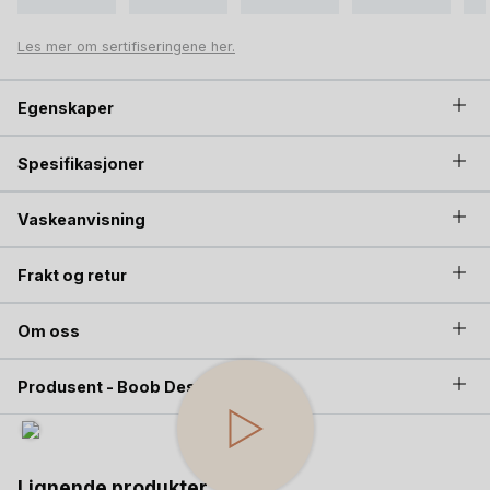
og bruke selv etter at barn(a) er ferdig med amming. En
deilig hverdags t-skjorte å ha.
Les mer om sertifiseringene her.
Egenskaper
Spesifikasjoner
Vaskeanvisning
Frakt og retur
Om oss
Produsent - Boob Design
Lignende produkter