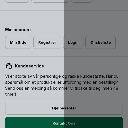
Min account
Min Side
Registrer
Login
Ønskeliste
Kundeservice
Vi er stolte av vår personlige og raske kundestøtte. Har du
spørsmål om et produkt eller utfordring med en bestilling?
Send oss ​​en melding så kommer vi tilbake til deg innen 48
timer!
Hjelpesenter
Kontakt Oss