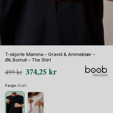
T-skjorte Mamma – Gravid & Ammeklær –
Øk.Bomull – The Shirt
Opprinnelig
Nåværende
374,25
kr
499
kr
Boob Design
pris
pris
Farge:
Svart
var:
er:
499 kr.
374,25 kr.