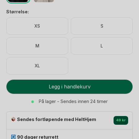
Størrelse:
XS
S
M
L
XL
T-
Legg i handlekurv
skjorte
Mamma
På lager - Sendes innen 24 timer
-
Gravid
Sendes fortløpende med HeltHjem
&
49 kr
Ammeklær
-
90 dager returrett