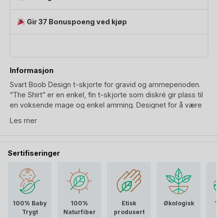
Øk.Bomull
-
Gir 37 Bonuspoeng ved kjøp
The
Shirt
antall
Informasjon
Svart Boob Design t-skjorte for gravid og ammeperioden.
“The Shirt” er en enkel, fin t-skjorte som diskré gir plass til
en voksende mage og enkel amming. Designet for å være
ditt too go hverdagsplagg.
Les mer
Boob Design har utstyrt sin Tee For Two t-skjorte med en
dobbel-front: ytterste front er en folde-til-side front, og
Sertifiseringer
innerste front skjuler en “amme og voksende-mage” splitt.
T-skjorten er laget i ren økologisk bomull. Utrolig myk og
deilig i berøring.
For amming trenger du kun å brette den første fronten til
side, så er du klar. Smart, lekker og diskré ammeklær
100% Baby
100%
Etisk
Økologisk
design. Boob gravid- og amme t-skjorte vil du lett beholde
Trygt
Naturfiber
produsert