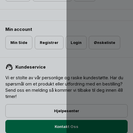
Min account
Min Side
Registrer
Login
Ønskeliste
Kundeservice
Vi er stolte av vår personlige og raske kundestøtte. Har du
spørsmål om et produkt eller utfordring med en bestilling?
Send oss ​​en melding så kommer vi tilbake til deg innen 48
timer!
Hjelpesenter
Kontakt Oss