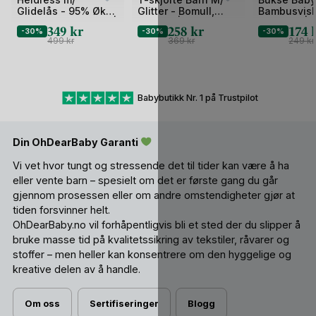
1
1
1
Glidelås - 95% Øko
Glitter - Bomull,
Bambusvis
av
av
av
Bomull, 5% Elastan |
Elastan | HCAlma Ice
Elastane | 
349
kr
258
kr
174
2
-30%
2
-30%
2
-30%
HCMich Animals
cream
Solid
499
kr
369
kr
249
kr
Babybutikk Nr. 1 på Trustpilot
Din OhDearBaby Garanti
Vi vet hvor tungt og stressende det til tider kan være å ha
eller vente barn – spesielt om det er første gang du går
gjennom prosessen eller om andre omstendigheter gjør at
tiden forsvinner helt.
OhDearBaby.no vil forhåpentligvis bli et sted der du slipper å
bruke masse tid på kvalitetssikring av tekstiler, råvarer og
stoffer – men heller kan konsentrere om den hyggelige og
kreative delen av å handle.
Om oss
Sertifiseringer
Blogg