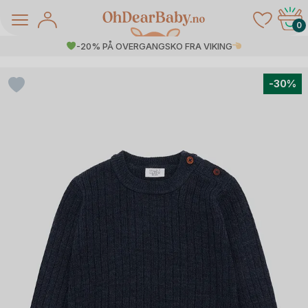
Skip
to
0
content
-20% PÅ OVERGANGSKO FRA VIKING
-30%
å Salg