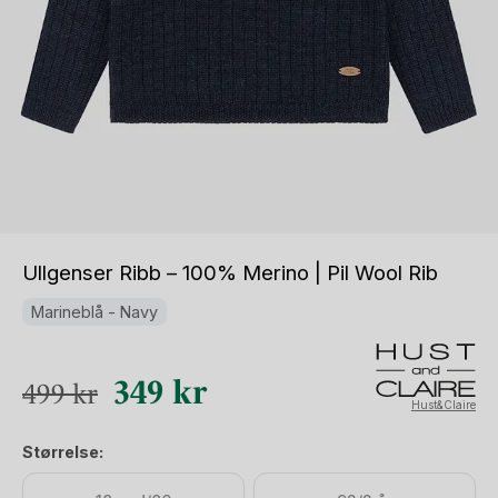
Ullgenser Ribb – 100% Merino | Pil Wool Rib
Marineblå - Navy
Opprinnelig
Nåværende
349
kr
499
kr
Hust&Claire
pris
pris
Størrelse:
var:
er: