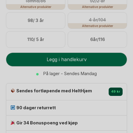
499 kr.
349 kr.
18mnd/86
92/2 år
Alternative produkter
Alternative produkter
4 år/104
98/ 3 år
Alternative produkter
110/ 5 år
6år/116
Ullgenser
Legg i handlekurv
Ribb
-
På lager - Sendes Mandag
100%
Merino
Sendes fortløpende med HeltHjem
|
49 kr
Pil
Wool
90 dager returrett
Rib
antall
Gir 34 Bonuspoeng ved kjøp