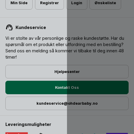
Min Side
Registrer
Login
Ønskeliste
Kundeservice
Vi er stolte av vår personlige og raske kundestøtte. Har du
spørsmål om et produkt eller utfordring med en bestilling?
Send oss ​​en melding så kommer vi tilbake til deg innen 48
timer!
Hjelpesenter
Kontakt Oss
kundeservice@ohdearbaby.no
Leveringsmuligheter