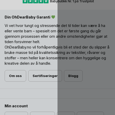
Babybutikk Nr. 1 på Trustpilot
arv om det blir behandlet med kjærlighet.
Din OhDearBaby Garanti
Vi vet hvor tungt og stressende det til tider kan være å ha
eller vente barn – spesielt om det er første gang du går
gjennom prosessen eller om andre omstendigheter gjør at
tiden forsvinner helt.
OhDearBaby.no vil forhåpentligvis bli et sted der du slipper å
bruke masse tid på kvalitetssikring av tekstiler, råvarer og
stoffer – men heller kan konsentrere om den hyggelige og
kreative delen av å handle.
Om oss
Sertifiseringer
Blogg
Min account