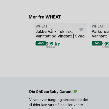
Mer fra WHEAT
Bilde
Bilde
WHEAT
WHEAT
1
1
Jakke Vår - Teknisk:
Parkdress
Vanntett og Vindtett | Sveo
Vanntett 
av
av
599
kr
90
2
2
-40%
-30%
999
kr
129
Din OhDearBaby Garanti
Vi vet hvor tungt og stressende det
til tider kan være å ha eller vente