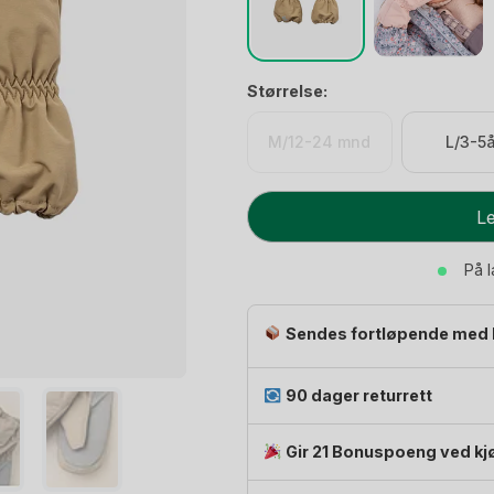
Størrelse:
M/12-24 mnd
L/3-5å
Vintervotter
Le
Barn
-
På 
Tekniske
antall
Sendes fortløpende med 
90 dager returrett
Gir 21 Bonuspoeng ved kj