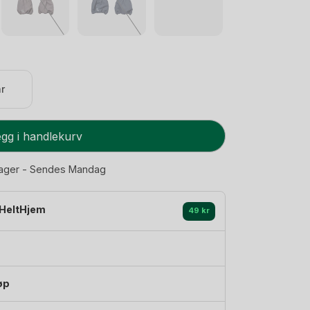
r
gg i handlekurv
lager - Sendes Mandag
HeltHjem
49 kr
øp