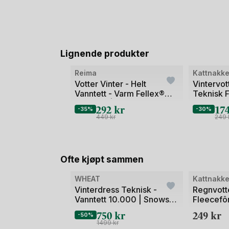
Lignende produkter
Bilde
Bilde
Reima
Kattnakk
1
1
Votter Vinter - Helt
Vintervot
Vanntett - Varm Fellex®
Teknisk F
av
av
isolering | Tepas Reimatec
292
kr
17
2
2
-35%
-30%
449
kr
249
Ofte kjøpt sammen
Bilde
Bilde
WHEAT
Kattnakk
1
1
Vinterdress Teknisk -
Regnvott
Vanntett 10.000 | Snowsuit
Fleecefô
av
av
Adi Tech
750
kr
249
kr
2
2
-50%
1499
kr