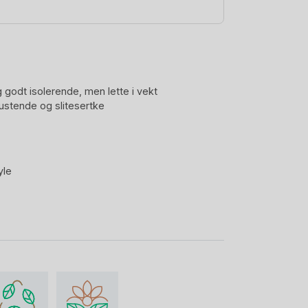
 godt isolerende, men lette i vekt
pustende og slitesertke
yle
/m2/24 timer
testyrke 50.000
i kulden.
ann sklir av.
isert – trygt tekstil
ng – miljøvennlig, fluorfri