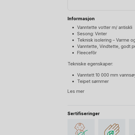
Informasjon
Vanntette votter m/ antiskli
Sesong: Vinter
Teknisk isolering – Varme og
Vanntette, Vindtette, godt 
Fleecefôr
Tekniske egenskaper:
Vanntett 10 000 mm vannsø
Teipet sømmer
Pustende material – 8.000 g
Les mer
Slitesterkt material med sli
Ytterstoff som ikke blir stivt 
Impregnert slik at smuss og v
OEKO-TEX Standard 100 sertif
Sertifiseringer
BIONIC FINISH ECO impregneri
PFC fri