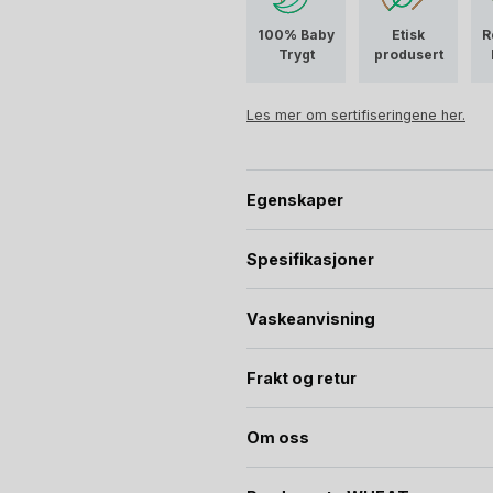
Design:
100% Baby
Etisk
R
Lange mansjetter med strikk
Trygt
produsert
jakkeermene
Justerbar borrelås-stropp r
Les mer om sertifiseringene her.
Antiskli material på håndfla
Refleks detalj
Farge: Mørkegrå m/ beige ant
Egenskaper
Spesifikasjoner
Vaskeanvisning
Frakt og retur
Om oss