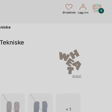
0
Ønskeliste
Logg inn
kniske
 Tekniske
rende
WHEAT
r.
+ 1