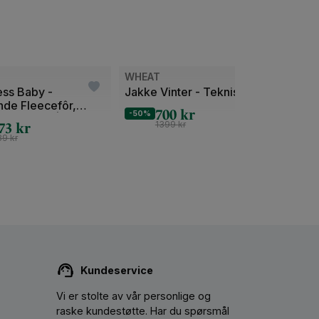
Bilde
Bilde
WHEAT
WHEA
1
1
ess Baby -
Jakke Vinter - Teknisk
Ulldr
nde Fleecefôr,
Merin
av
av
700
kr
-50%
esirkulert | Thermo
73
kr
2
2
1399
kr
-50%
ddle
89
kr
Kundeservice
Vi er stolte av vår personlige og
raske kundestøtte. Har du spørsmål