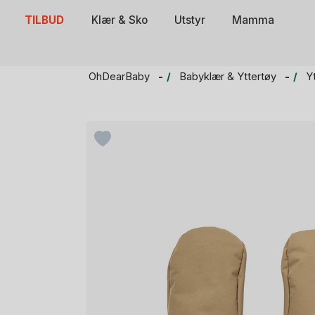
Skip
TILBUD
Klær & Sko
Utstyr
Mamma
to
content
OhDearBaby
Babyklær & Yttertøy
Y