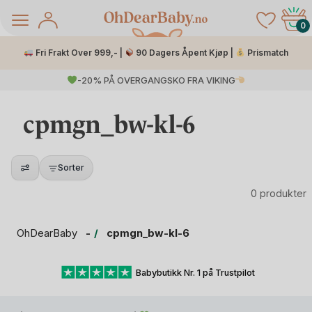
Skip
to
0
content
Fri Frakt Over 999,- |
90 Dagers Åpent Kjøp |
Prismatch
-20% PÅ OVERGANGSKO FRA VIKING
cpmgn_bw-kl-6
Sorter
0 produkter
å Salg
OhDearBaby
cpmgn_bw-kl-6
Babybutikk Nr. 1 på Trustpilot