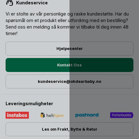
Kundeservice
Vi er stolte av vår personlige og raske kundestøtte. Har du
spørsmål om et produkt eller utfordring med en bestilling?
Send oss ​​en melding så kommer vi tilbake til deg innen 48
timer!
Hjelpesenter
Kontakt Oss
kundeservice@ohdearbaby.no
Leveringsmuligheter
Les om Frakt, Bytte & Retur