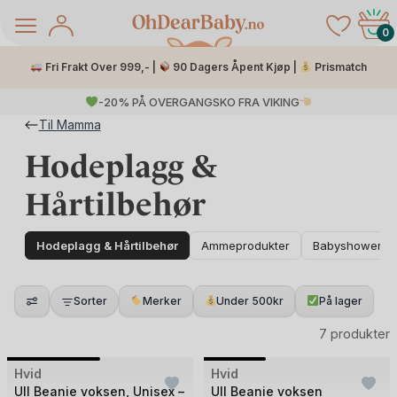
Skip
to
0
content
Fri Frakt Over 999,- |
90 Dagers Åpent Kjøp |
Prismatch
-20% PÅ OVERGANGSKO FRA VIKING
Til Mamma
Hodeplagg &
Hårtilbehør
Hodeplagg & Hårtilbehør
Ammeprodukter
Babyshower Ga
å Salg
Sorter
Merker
Under 500kr
På lager
7 produkter
+6
+6
Bilde
Bilde
Hvid
Hvid
1
1
Ull Beanie voksen, Unisex –
Ull Beanie voksen