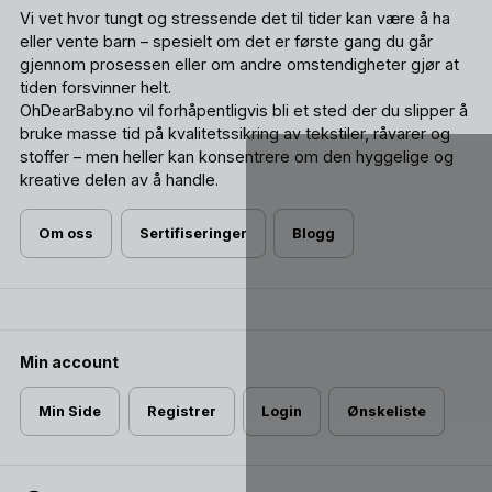
Vi vet hvor tungt og stressende det til tider kan være å ha
eller vente barn – spesielt om det er første gang du går
gjennom prosessen eller om andre omstendigheter gjør at
tiden forsvinner helt.
OhDearBaby.no vil forhåpentligvis bli et sted der du slipper å
bruke masse tid på kvalitetssikring av tekstiler, råvarer og
stoffer – men heller kan konsentrere om den hyggelige og
kreative delen av å handle.
Om oss
Sertifiseringer
Blogg
Min account
Min Side
Registrer
Login
Ønskeliste