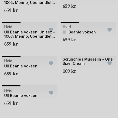
100% Merino, Ubehandlet |
av
av
659
kr
Fonzie Adult
659
kr
2
3
+6
+6
Bilde
Bilde
Hvid
Hvid
1
1
Ull Beanie voksen, Unisex –
Ull Beanie voksen
100% Merino, Ubehandlet |
av
av
659
kr
Fonzie Adult, Blue
659
kr
3
3
+6
Scrunchie i Musselin - One
Bilde
Hvid
UTSOLGT
UTSOLGT
Size, Cream
1
Ull Beanie voksen
109
kr
av
659
kr
3
+6
Bilde
Hvid
UTSOLGT
1
Ull Beanie voksen
av
659
kr
3