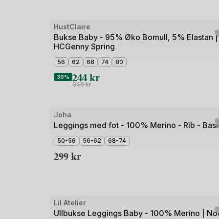
Bilde
HustClaire
Outlet
1
Bukse Baby - 95% Øko Bomull, 5% Elastan |
HCGenny Spring
av
3
56
62
68
74
80
244
kr
30%
349
kr
Bilde
Joha
1
Leggings med fot - 100% Merino - Rib - Basi
av
50-56
56-62
68-74
2
299
kr
Bilde
Lil Atelier
Outlet
1
Ullbukse Leggings Baby - 100% Merino | No