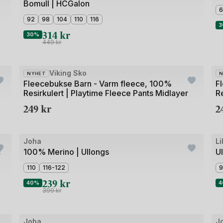
Bomull | HCGalon
av
6
3
92
98
104
110
116
3
314
kr
30%
449
kr
Bilde
Bil
Viking Sko
NYHET
N
1
1
Fleecebukse Barn - Varm fleece, 100%
F
Resirkulert | Playtime Fleece Pants Midlayer
Re
av
av
249
kr
2
4
4
Bilde
Bil
Joha
Li
Outlet
O
1
1
c
100% Merino | Ullongs
U
av
av
110
116-122
9
4
5
239
kr
40%
4
399
kr
+4
Bilde
Bil
Joha
J
Outlet
O