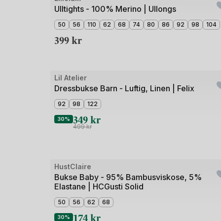
1
Ulltights - 100% Merino | Ullongs
av
50
56
110
62
68
74
80
86
92
98
104
5
399
kr
Bilde
Lil Atelier
Outlet
1
Dressbukse Barn - Luftig, Linen | Felix
av
92
98
122
3
349
kr
30%
499
kr
Bilde
HustClaire
Outlet
1
Bukse Baby - 95% Bambusviskose, 5%
Elastane | HCGusti Solid
av
3
50
56
62
68
174
kr
30%