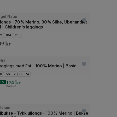
de
gel Natur
llongs - 70% Merino, 30% Silke, Ubehandlet
l | Children's leggings
2
104
116
99
kr
oha
utlet
eggings med Fot - 100% Merino | Basic
0
56-62
68-74
174
kr
0%
249
kr
de
llelam
llbukse - Tykk ullongs - 100% Merino | Bukse