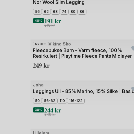
Nor Wool Slim Legging
av
5
56
62
68
74
80
86
191
kr
40%
319
kr
Bilde
Viking Sko
NYHET
1
Fleecebukse Barn - Varm fleece, 100%
Resirkulert | Playtime Fleece Pants Midlayer
av
249
kr
4
Joha
Outlet
Leggings Ull - 85% Merino, 15% Silke | Basi
50
56-62
110
116-122
244
kr
30%
349
kr
Bilde
Lillelam