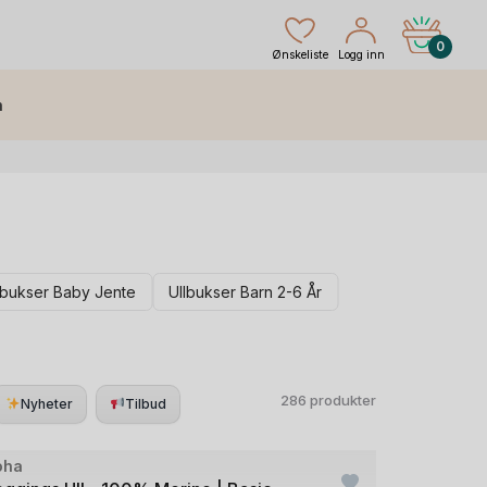
0
Ønskeliste
Logg inn
h
lbukser Baby Jente
Ullbukser Barn 2-6 År
286 produkter
Nyheter
Tilbud
oha
utlet