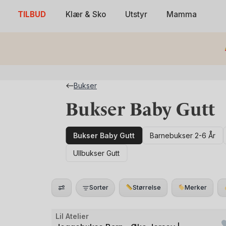
Skip
TILBUD
Klær & Sko
Utstyr
Mamma
to
content
Bukser
Bukser Baby Gutt
Bukser Baby Gutt
Barnebukser 2-6 År
Ullbukser Gutt
Sorter
Størrelse
Merker
Bilde
Lil Atelier
Outlet