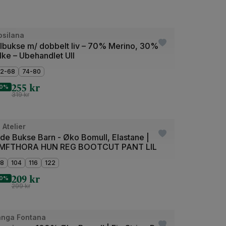
+5
de
osilana
llbukse m/ dobbelt liv – 70% Merino, 30%
lke – Ubehandlet Ull
2-68
74-80
255
kr
0%
319
kr
de
l Atelier
utlet
ide Bukse Barn - Øko Bomull, Elastane |
MFTHORA HUN REG BOOTCUT PANT LIL
8
104
116
122
209
kr
0%
299
kr
de
anga Fontana