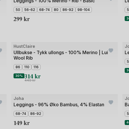
1
Leggings - 100% Merino - Rib - Basic
L
av
50
56-62
68-74
80
86-92
98-104
5
2
299
kr
3
Bilde
HustClaire
J
Outlet
O
1
Ullbukse - Tykk ullongs - 100% Merino | Lui
L
Wool Rib
av
5
4
86
110
116
3
314
kr
30%
449
kr
Bil
Joha
J
Outlet
O
1
Leggings - 96% Øko Bambus, 4% Elastan
B
av
68-74
86-92
5
2
149
kr
4