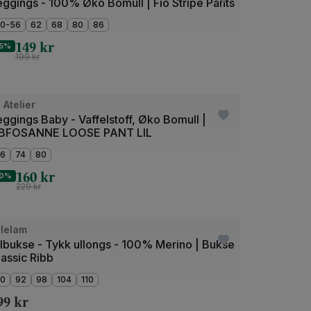
eggings - 100% Øko Bomull | Fio Stripe Pants
0-56
62
68
80
86
149
kr
5%
199
kr
de
l Atelier
utlet
ggings Baby - Vaffelstoff, Øko Bomull |
BFOSANNE LOOSE PANT LIL
6
74
80
160
kr
0%
229
kr
de
llelam
llbukse - Tykk ullongs - 100% Merino | Bukse
assic Ribb
0
92
98
104
110
99
kr