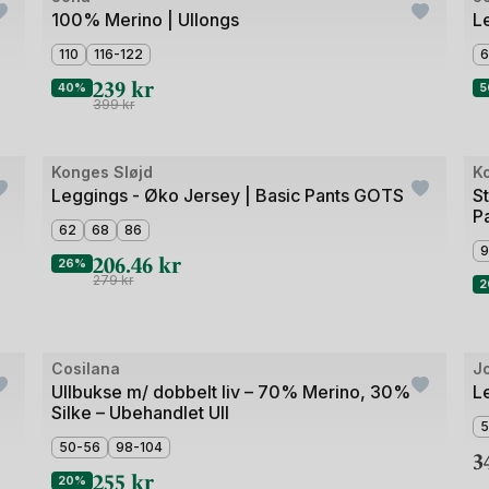
1
1
100% Merino | Ullongs
L
av
av
110
116-122
6
3
3
239
kr
40%
5
399
kr
Bilde
Bil
Konges Sløjd
K
Outlet
O
1
1
Leggings - Øko Jersey | Basic Pants GOTS
St
P
av
av
62
68
86
3
5
9
206.46
kr
26%
279
kr
2
+5
Bilde
Bil
Cosilana
J
1
1
Ullbukse m/ dobbelt liv – 70% Merino, 30%
Le
Silke – Ubehandlet Ull
av
av
5
5
5
50-56
98-104
3
255
kr
20%