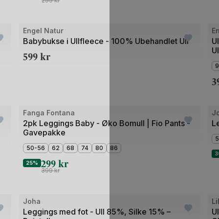
299
kr
Bilde
Bil
Engel Natur
En
1
1
Babybukse i Ullfleece - 100% Ubehandlet Ull
U
Ul
av
av
599
kr
3
5
9
3
Bilde
Fanga Fontana
J
O
1
2pk Leggings Baby - Øko Bomull | Fio Pants -
L
Gavepakke
av
5
5
50-56
62
68
74
80
86
3
299
kr
25%
399
kr
Bilde
Bil
Joha
Li
1
1
Leggings med fot - Ull 85%, Silke 15% –
U