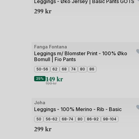
1
Leggings - Øko Jersey | Basic Pants GOTS
av
299
kr
5
Bilde
Fanga Fontana
1
Leggings m/ Blomster Print - 100% Øko
Bomull | Fio Pants
av
4
50-56
62
68
74
80
86
149
kr
25%
199
kr
Bilde
Joha
1
Leggings - 100% Merino - Rib - Basic
av
50
56-62
68-74
80
86-92
98-104
2
299
kr