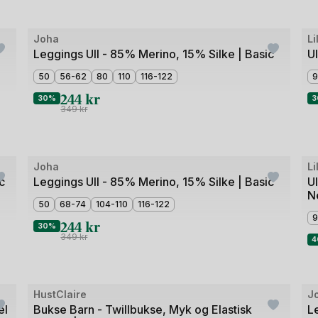
Bil
Joha
Li
Outlet
O
1
Leggings Ull - 85% Merino, 15% Silke | Basic
U
av
50
56-62
80
110
116-122
9
4
244
kr
30%
3
349
kr
Bil
Joha
Li
Outlet
O
1
c
Leggings Ull - 85% Merino, 15% Silke | Basic
U
N
av
50
68-74
104-110
116-122
4
9
244
kr
30%
349
kr
4
Bilde
HustClaire
J
Outlet
O
1
el
Bukse Barn - Twillbukse, Myk og Elastisk
L