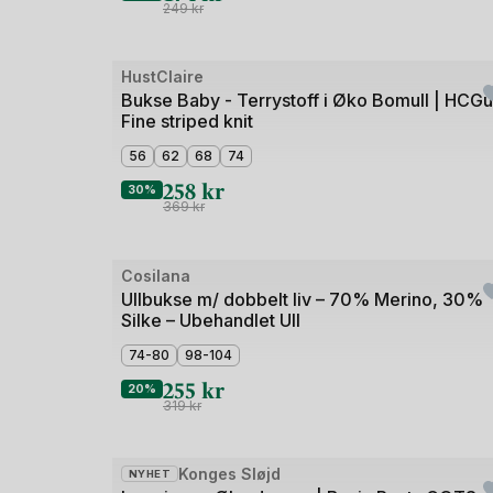
249
kr
Bilde
HustClaire
Outlet
1
Bukse Baby - Terrystoff i Øko Bomull | HCG
Fine striped knit
av
3
56
62
68
74
258
kr
30%
369
kr
Bilde
Cosilana
1
Ullbukse m/ dobbelt liv – 70% Merino, 30%
Silke – Ubehandlet Ull
av
5
74-80
98-104
255
kr
20%
319
kr
Bilde
Konges Sløjd
NYHET
Outlet