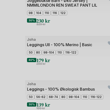
1
Joggebukse Barn - Øko Jersey |
NMMILONDON REN SWEAT PANT LIL
av
4
98
104
110
116
122
230
kr
30%
329
kr
Bilde
Joha
Outlet
1
Leggings Ull - 100% Merino | Basic
av
50
80
98-104
110
116-122
3
179
kr
40%
299
kr
Joha
Outlet
Leggings - 100% Økologisk Bambus
50
56-62
68-74
80
98-104
110
116-122
139
kr
30%
199
kr