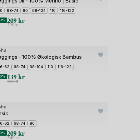
eggings Ull - 100% Merino | Basic
0
68-74
80
98-104
110
116-122
209
kr
0%
299
kr
oha
utlet
eggings - 100% Økologisk Bambus
6-62
68-74
98-104
110
116-122
139
kr
0%
199
kr
de
oha
utlet
asic
6-62
68-74
80
209
kr
0%
349
kr