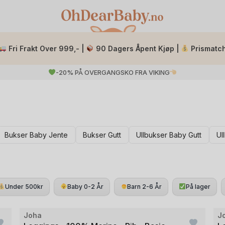
Fri Frakt Over 999,- |
90 Dagers Åpent Kjøp |
Prismatc
-20% PÅ OVERGANGSKO FRA VIKING
Bukser Baby Jente
Bukser Gutt
Ullbukser Baby Gutt
Ul
Under 500kr
Baby 0-2 År
Barn 2-6 År
På lager
Bilde
Joha
J
O