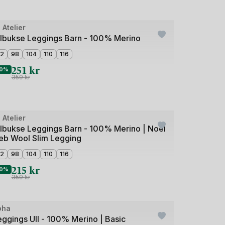
de
l Atelier
utlet
llbukse Leggings Barn - 100% Merino
2
98
104
110
116
251
kr
0%
359
kr
de
l Atelier
utlet
llbukse Leggings Barn - 100% Merino | Noel
eb Wool Slim Legging
2
98
104
110
116
215
kr
0%
359
kr
oha
utlet
eggings Ull - 100% Merino | Basic