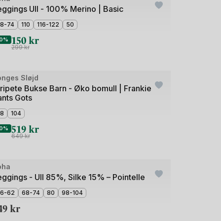
eggings Ull - 100% Merino | Basic
8-74
110
116-122
50
150
kr
0%
299
kr
de
onges Sløjd
utlet
ripete Bukse Barn - Øko bomull | Frankie
ants Gots
8
104
519
kr
0%
649
kr
de
oha
ggings - Ull 85%, Silke 15% – Pointelle
6-62
68-74
80
98-104
49
kr