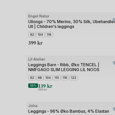
Bilde
Engel Natur
1
Ullongs - 70% Merino, 30% Silk, Ubehandlet
Ull | Children's leggings
av
3
92
104
116
399
kr
Bilde
Lil Atelier
Outlet
1
Leggings Barn - Ribb, Øko TENCEL |
NMFGAGO SLIM LEGGING LIL NOOS
av
3
92
98
104
110
116
122
139
kr
30%
199
kr
Joha
Outlet
Leggings - 96% Øko Bambus, 4% Elastan